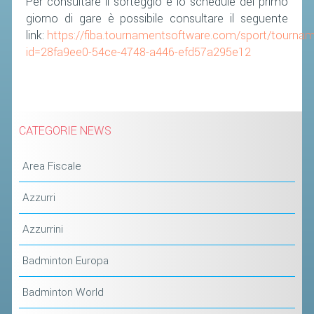
Per consultare il sorteggio e lo schedule del primo
giorno di gare è possibile consultare il seguente
link:
https://fiba.tournamentsoftware.com/sport/tourna
id=28fa9ee0-54ce-4748-a446-efd57a295e12
CATEGORIE NEWS
Area Fiscale
Azzurri
Azzurrini
Badminton Europa
Badminton World