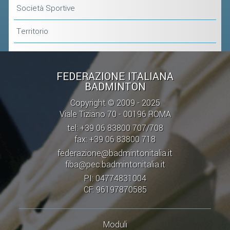
Società Sportive
Territorio
FEDERAZIONE ITALIANA
BADMINTON
Copyright © 2009 - 2025
Viale Tiziano 70 - 00196 ROMA
tel: +39 06 83800 707/708
fax: +39 06 83800 718
federazione@badmintonitalia.it
fiba@pec.badmintonitalia.it
PI: 04774831004
CF: 96197870585
Moduli