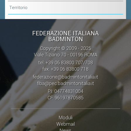
Territorio
FEDERAZIONE ITALIANA
BADMINTON
Copyright © 2009 - 2025
Viale Tiziano 70 - 00196 ROMA
tel: +39 06 83800 707/708
fax: +39 06 83800 718
federazione@badmintonitalia.it
fiba@pec.badmintonitalia.it
PI: 04774831004
CF: 96197870585
Moduli
Webmail
News