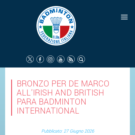
BRONZO PER DE MARCO
ALL'IRISH AND BRITISH
PARA BADMINTON
INTERNATIONAL
Pubblicato: 27 Giugno 2026