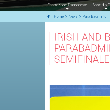
Federazione Trasparente
Sportello F
Home
News
Para Badminton
IRISH AND 
PARABADMI
SEMIFINALE