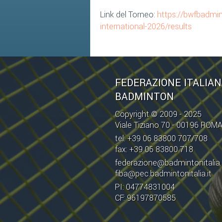
Link del Torneo:
https://bwfbadmin
international-2026/results
FEDERAZIONE ITALIA
BADMINTON
Copyright © 2009 - 2025
Viale Tiziano 70 - 00196 ROM
tel: +39 06 83800 707/708
fax: +39 06 83800 718
federazione@badmintonitalia.
fiba@pec.badmintonitalia.it
PI: 04774831004
CF: 96197870585