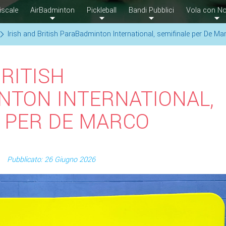
iscale
AirBadminton
Pickleball
Bandi Pubblici
Vola con No
Irish and British ParaBadminton International, semifinale per De Ma
BRITISH
NTON INTERNATIONAL,
 PER DE MARCO
Pubblicato: 26 Giugno 2026