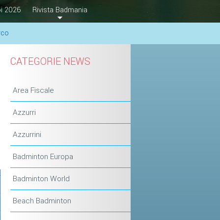
i 2026
Rivista Badmania
rco
CATEGORIE NEWS
Area Fiscale
Azzurri
Azzurrini
Badminton Europa
Badminton World
Beach Badminton