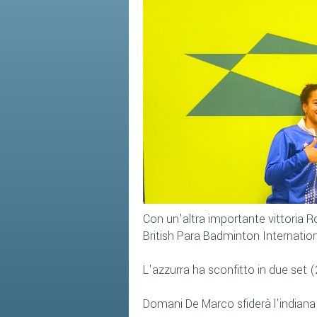
Con un'altra importante vittoria R
British Para Badminton Internation
L'azzurra ha sconfitto in due set 
Domani De Marco sfiderà l'indian