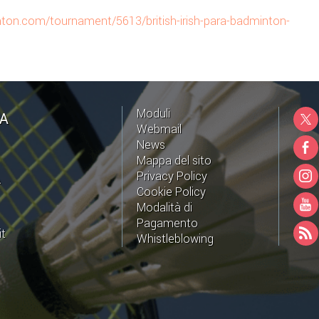
ton.com/tournament/5613/british-irish-para-badminton-
Moduli
NA
Webmail
News
Mappa del sito
Privacy Policy
A
Cookie Policy
Modalità di
Pagamento
it
Whistleblowing