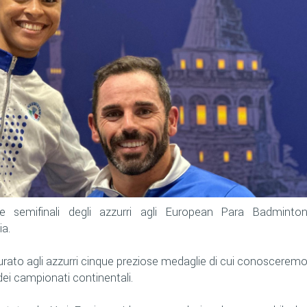
semifinali degli azzurri agli European Para Badminto
ia.
urato agli azzurri cinque preziose medaglie di cui conoscerem
 dei campionati continentali.