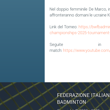
Nel doppio femminile De Marco, ins
affronteranno domani le ucraine 
Link del Torneo:
https://bwfbadm
championships-2025-tournament-wi
Seguite 
match:
https://www.youtube.c
FEDERAZIONE ITALIA
BADMINTON