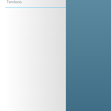
a
Territorio
n
t
o
i
o
e
a
e
l
i
l