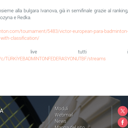
ieme alla bulgara Ivanova, già in semifinale grazie al ranking
Kozyna e Redka.
inton.com/tournament/5483/victor-european-para-badminton
th-classification/
in live tutti 
om/c/TÜRKİYEBADMİNTONFEDERASYONUTBF/streams
Moduli
NA
Webmail
News
Mappa del sito