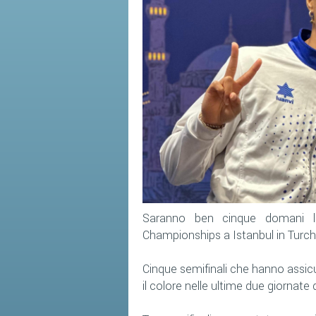
Saranno ben cinque domani le 
Championships a Istanbul in Turch
Cinque semifinali che hanno assic
il colore nelle ultime due giornate