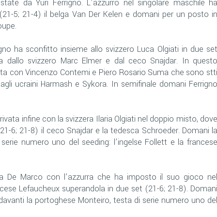
state da Yuri Ferrigno. L’azzurro nel singolare maschile h
21-5; 21-4) il belga Van Der Kelen e domani per un posto i
oupe.
no ha sconfitto insieme allo svizzero Luca Olgiati in due se
a dallo svizzero Marc Elmer e dal ceco Snajdar. In quest
ietta con Vincenzo Contemi e Piero Rosario Suma che sono stt
dagli ucraini Harmash e Sykora. In semifinale domani Ferrign
rivata infine con la svizzera Ilaria Olgiati nel doppio misto, dov
 (21-6; 21-8) il ceco Snajdar e la tedesca Schroeder. Domani l
 serie numero uno del seeding: l’ingelse Follett e la frances
sa De Marco con l’azzurra che ha imposto il suo gioco ne
ancese Lefaucheux superandola in due set (21-6; 21-8). Doman
 davanti la portoghese Monteiro, testa di serie numero uno de