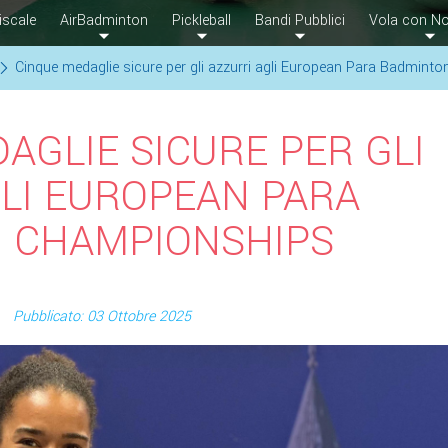
iscale
AirBadminton
Pickleball
Bandi Pubblici
Vola con No
Cinque medaglie sicure per gli azzurri agli European Para Badmin
AGLIE SICURE PER GLI
LI EUROPEAN PARA
 CHAMPIONSHIPS
Pubblicato: 03 Ottobre 2025