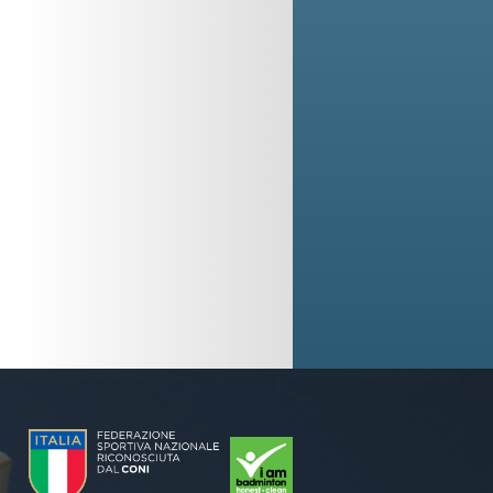
,
-
i