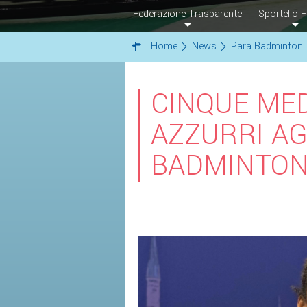
Federazione Trasparente
Sportello F
Home
News
Para Badminton
CINQUE MED
AZZURRI AG
BADMINTON