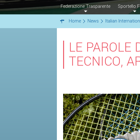
Federazione Trasparente
Sportello F
Home
News
Italian Internation
LE PAROLE 
TECNICO, A