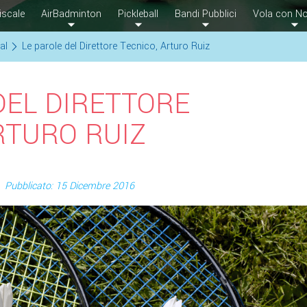
iscale
AirBadminton
Pickleball
Bandi Pubblici
Vola con No
al
Le parole del Direttore Tecnico, Arturo Ruiz
DEL DIRETTORE
RTURO RUIZ
Pubblicato: 15 Dicembre 2016