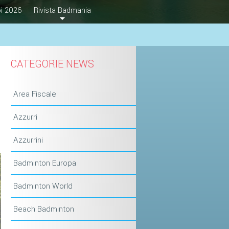
i 2026
Rivista Badmania
CATEGORIE NEWS
Area Fiscale
Azzurri
Azzurrini
Badminton Europa
Badminton World
Beach Badminton