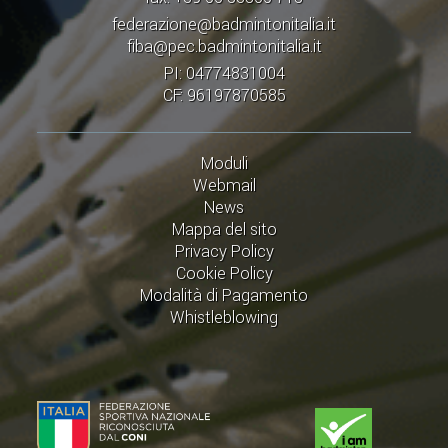
federazione@badmintonitalia.it
fiba@pec.badmintonitalia.it
PI: 04774831004
CF: 96197870585
Moduli
Webmail
News
Mappa del sito
Privacy Policy
Cookie Policy
Modalità di Pagamento
Whistleblowing