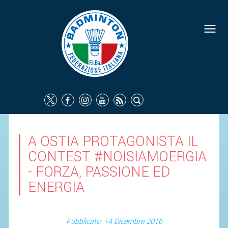
A OSTIA PROTAGONISTA IL
CONTEST #NOISIAMOERGIA
- FORZA, PASSIONE ED
ENERGIA
Pubblicato: 14 Dicembre 2016