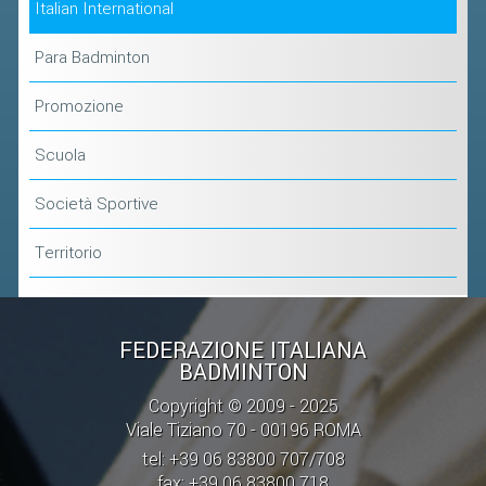
Italian International
Para Badminton
Promozione
Scuola
Società Sportive
Territorio
FEDERAZIONE ITALIANA
BADMINTON
Copyright © 2009 - 2025
Viale Tiziano 70 - 00196 ROMA
tel: +39 06 83800 707/708
fax: +39 06 83800 718