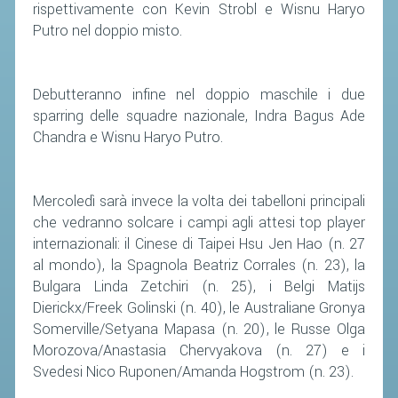
rispettivamente con Kevin Strobl e Wisnu Haryo
ACCEDI AL TESSERAMENTO ON
Putro nel doppio misto.
LINE
ASSICURAZIONE
MODULI
Debutteranno infine nel doppio maschile i due
sparring delle squadre nazionale, Indra Bagus Ade
AFFILIARE UN ESD
Chandra e Wisnu Haryo Putro.
GARE ED EVENTI
Mercoledì sarà invece la volta dei tabelloni principali
CALENDARIO
che vedranno solcare i campi agli attesi top player
internazionali: il Cinese di Taipei Hsu Jen Hao (n. 27
COMUNICATI
al mondo), la Spagnola Beatriz Corrales (n. 23), la
ALBO D'ORO CAMPIONATI ITALIANI
Bulgara Linda Zetchiri (n. 25), i Belgi Matijs
Dierickx/Freek Golinski (n. 40), le Australiane Gronya
CAMPIONATI A SQUADRE
Somerville/Setyana Mapasa (n. 20), le Russe Olga
EVENTI INTERNAZIONALI
Morozova/Anastasia Chervyakova (n. 27) e i
CLASSIFICHE NAZIONALI
Svedesi Nico Ruponen/Amanda Hogstrom (n. 23).