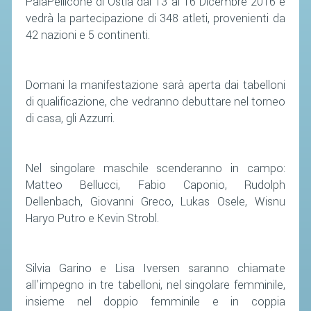
PalaPellicone di Ostia dal 13 al 16 Dicembre 2016 e
vedrà la partecipazione di 348 atleti, provenienti da
STAFF TECNICO
42 nazioni e 5 continenti.
CTF – PALABADMINTON
ATLETI D'INTERESSE NAZIONALE
Domani la manifestazione sarà aperta dai tabelloni
di qualificazione, che vedranno debuttare nel torneo
SCHEDE ATLETI
di casa, gli Azzurri.
VOLA CON NOI
CENTRI TECNICI TERRITORIALI
Nel singolare maschile scenderanno in campo:
COMMISSIONE ATLETI
Matteo Bellucci, Fabio Caponio, Rudolph
Dellenbach, Giovanni Greco, Lukas Osele, Wisnu
TESSERAMENTO
Haryo Putro e Kevin Strobl.
AFFILIAZIONE E TESSERAMENTO
Silvia Garino e Lisa Iversen saranno chiamate
QUOTE E TASSE
all’impegno in tre tabelloni, nel singolare femminile,
CONVENZIONI
insieme nel doppio femminile e in coppia