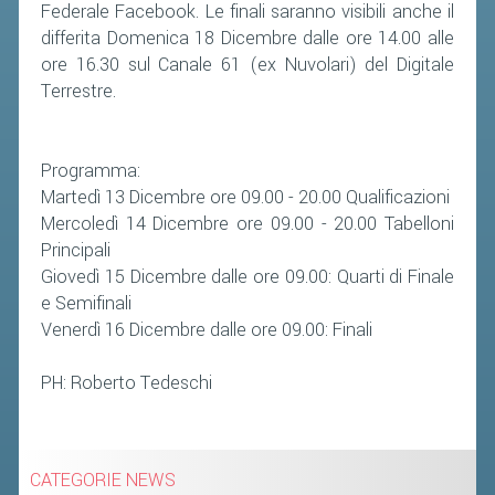
VOLA CON NOI
Federale Facebook. Le finali saranno visibili anche il
differita Domenica 18 Dicembre dalle ore 14.00 alle
DIRIGENTI
ore 16.30 sul Canale 61 (ex Nuvolari) del Digitale
CORSI
Terrestre.
MATERIALE DIDATTICO
DOCUMENTAZIONE E RICERCA
Programma:
Martedì 13 Dicembre ore 09.00 - 20.00 Qualificazioni
CONVENZIONI UNIVERSITÀ
Mercoledì 14 Dicembre ore 09.00 - 20.00 Tabelloni
DOCENTI FORMATORI
Principali
(D)ISTANTI DI B@DMINTON
Giovedì 15 Dicembre dalle ore 09.00: Quarti di Finale
e Semifinali
ALBI FEDERALI
Venerdì 16 Dicembre dalle ore 09.00: Finali
FEDERAZIONE TRASPARENTE
PH: Roberto Tedeschi
AMMISSIONE, AFFILIAZIONE E
REVOCA DI SOCIETÀ, ASSOCIAZIONI
CATEGORIE NEWS
E TESSERATI