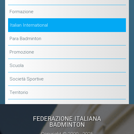
BANDI DI GARA E CONTRATTI
WHISTLEBLOWING
Formazione
Italian International
SPORTELLO FISCALE
Para Badminton
NOVITÀ FISCALI
Promozione
MODULISTICA
SCADENZARIO
Scuola
DOCUMENTI E APPROFONDIMENTI
Società Sportive
AIRBADMINTON
Territorio
TAPPE REGIONALI AIRBADMINTON
FEDERAZIONE ITALIANA
PICKLEBALL
BADMINTON