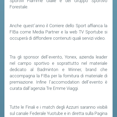
Sportivi Fiamme Gialle e del Gruppo Sportivo
CLASSIFICHE 2016-2023
Forestale.
ATLETI D'INTERESSE NAZIONALE
SCHEDE ATLETI
Anche quest’anno il Corriere dello Sport affianca la
FIBa come Media Partner e la web TV Sportube si
PROMOZIONE
occuperà di diffondere contenuti quali servizi video.
NUOVI GIOCHI DELLA GIOVENTÙ
PROGETTO SHUTTLE TIME
Tra gli sponsor dell’evento, Yonex, azienda leader
nel campo sportivo e soprattutto nel materiale
TROFEO CONI
dedicato al Badminton e Winner, brand che
ENTI DI PROMOZIONE SPORTIVA
accompagna la FIBa per la fornitura di materiale di
premiazione. Infine l’accomodation dell’evento è
PROGETTI CONI
curata dall’agenzia Tre Emme Viaggi.
PROGETTI SPORT E SALUTE
FORMAZIONE
Tutte le Finali e i match degli Azzurri saranno visibili
sul canale Federale Yuotube e in diretta sulla Pagina