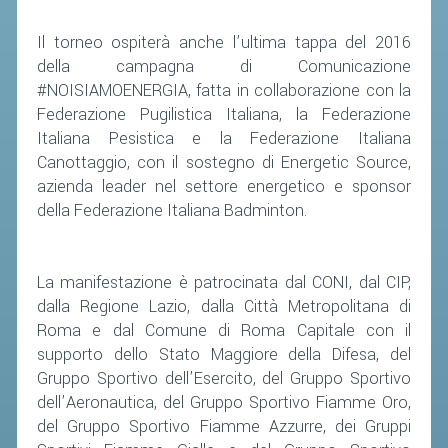
CLASSIFICHE 2013-2020
MODULI
Il torneo ospiterà anche l’ultima tappa del 2016
della campagna di Comunicazione
MANIFESTAZIONI SPORTIVE
#NOISIAMOENERGIA, fatta in collaborazione con la
UFFICIALI DI GARA
Federazione Pugilistica Italiana, la Federazione
Italiana Pesistica e la Federazione Italiana
RICHIESTA TORNEI
Canottaggio, con il sostegno di Energetic Source,
EVENTI SOSTENIBILI
azienda leader nel settore energetico e sponsor
della Federazione Italiana Badminton.
PARA BADMINTON
L'ATTIVITÀ
La manifestazione è patrocinata dal CONI, dal CIP,
dalla Regione Lazio, dalla Città Metropolitana di
TESSERAMENTO
Roma e dal Comune di Roma Capitale con il
REGOLAMENTI
supporto dello Stato Maggiore della Difesa, del
Gruppo Sportivo dell’Esercito, del Gruppo Sportivo
GARE
dell’Aeronautica, del Gruppo Sportivo Fiamme Oro,
STAFF TECNICO
del Gruppo Sportivo Fiamme Azzurre, dei Gruppi