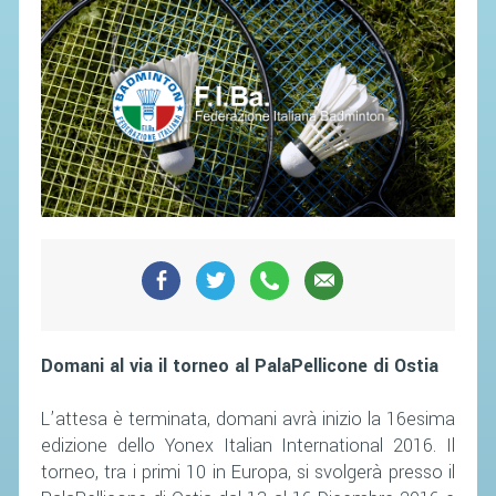
SEGRETERIA FEDERALE
CONTATTI
AVVISI E BANDI
CIRCOLARI
RESPONSABILITÀ SOCIALE
SAFEGUARDING
RICHIESTA PATROCINIO
GIUSTIZIA FEDERALE
REGOLAMENTI
Domani al via il torneo al PalaPellicone di Ostia
PROVVEDIMENTI
L’attesa è terminata, domani avrà inizio la 16esima
ORGANI DI GIUSTIZIA FEDERALE
edizione dello Yonex Italian International 2016. Il
torneo, tra i primi 10 in Europa, si svolgerà presso il
MAGLIA AZZURRA