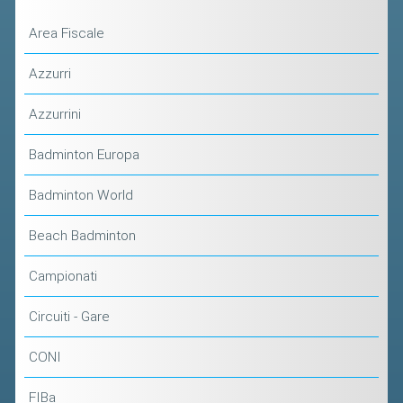
CONTROLLO IN ORDINE AL
Area Fiscale
REGOLARE SVOLGIMENTO DELLE
COMPETIZIONI E DEI CAMPIONATI
Azzurri
SPORTIVI PROFESSIONISTICI
Azzurrini
ATTIVITÀ RELATIVE ALLA
PREPARAZIONE OLIMPICA E
Badminton Europa
ALL'ALTO LIVELLO
UTILIZZAZIONE DEI CONTRIBUTI
Badminton World
PUBBLICI
Beach Badminton
FORMAZIONE DEI TECNICI
UTILIZZAZIONE E GESTIONE DEGLI
Campionati
IMPIANTI SPORTIVI PUBBLICI
Circuiti - Gare
CONTROLLI E RILIEVI
SULL'AMMINISTRAZIONE
CONI
ALTRI CONTENUTI
FIBa