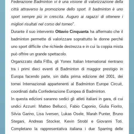
CLASSIFICHE 2013-2020
Federazione Badminton vi è una visione di valorizzazione della
città attraverso la promozione dello sport. Il badminton è uno
MODULI
sport sempre più in crescita. Auguro ai ragazzi di ottenere i
MANIFESTAZIONI SPORTIVE
migliori risultati nel corso del torneo".
UFFICIALI DI GARA
Durante il suo intervento
Ottavio Cinquanta
ha affermato che i
l
badminton permette di valorizzare soprattutto le donne perché
RICHIESTA TORNEI
uno sport difficile che richiede destrezza e in cui la coppia mista
EVENTI SOSTENIBILI
può offrire un grande spettacolo.
Organizzato dalla FIBa, gli Yonex Italian International rientrano
PARA BADMINTON
tra i primi dieci eventi di Badminton di maggior prestigio in
Europa facendo parte, sin dalla prima edizione del 2001, dei
L'ATTIVITÀ
tornei Internazionali appartenenti al Badminton Europe Circuit,
coordinati dalla Confederazione Europea di Badminton.
TESSERAMENTO
In questa edizioni saranno sedici gli atleti italiani in gara, di cui
REGOLAMENTI
undici Azzurri: Matteo Bellucci, Fabio Caponio, Giulia Fiorito,
GARE
Silvia Garino, Lisa Iversen, Lukas Osele, Marah Punter, Bruno
Stegani, Andreas Stocker, Kevin Strobl e Giovanni Toti.
STAFF TECNICO
Completano la rappresentativa italiana i due Sparring delle