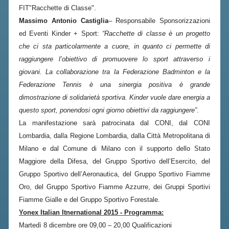
FIBA PICKLEBALL TOUR
FIT"Racchette di Classe".
Massimo Antonio Castiglia
– Responsabile Sponsorizzazioni
CLASSIFICHE PICKLEBALL
ed Eventi Kinder + Sport:
“Racchette di classe è un progetto
che ci sta particolarmente a cuore, in quanto ci permette di
BANDI PUBBLICI
raggiungere l’obiettivo di promuovere lo sport attraverso i
VOLA CON NOI 2026
giovani. La collaborazione tra la Federazione Badminton e la
Federazione Tennis è una sinergia positiva è grande
RIVISTA BADMANIA
dimostrazione di solidarietà sportiva. Kinder vuole dare energia a
questo sport, ponendosi ogni giorno obiettivi da raggiungere”
.
2026
La manifestazione sarà patrocinata dal CONI, dal CONI
2025
Lombardia, dalla Regione Lombardia, dalla Città Metropolitana di
Milano e dal Comune di Milano con il supporto dello Stato
2024
Maggiore della Difesa, del Gruppo Sportivo dell’Esercito, del
2023
Gruppo Sportivo dell’Aeronautica, del Gruppo Sportivo Fiamme
2022
Oro, del Gruppo Sportivo Fiamme Azzurre, dei Gruppi Sportivi
Fiamme Gialle e del Gruppo Sportivo Forestale.
2021
Yonex Italian Itnernational 2015 - Programma:
2020
Martedì 8 dicembre ore 09,00 – 20,00 Qualificazioni