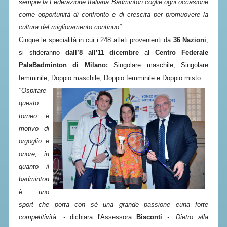
sempre la Federazione Italiana Badminton coglie ogni occasione
ACCEDI AL TESSERAMENTO ON
come opportunità di confronto e di crescita per promuovere la
LINE
cultura del miglioramento continuo”.
ASSICURAZIONE
Cinque le specialità in cui i 248 atleti provenienti da
36 Nazioni
,
MODULI
si sfideranno
dall’8 all’11 dicembre
al
Centro Federale
PalaBadminton di Milano:
Singolare maschile, Singolare
AFFILIARE UN ESD
femminile, Doppio maschile, Doppio femminile e Doppio misto.
"Ospitare
GARE ED EVENTI
questo
torneo è
CALENDARIO
motivo di
COMUNICATI
orgoglio e
onore, in
ALBO D'ORO CAMPIONATI ITALIANI
quanto il
CAMPIONATI A SQUADRE
badminton
è uno
EVENTI INTERNAZIONALI
sport che porta con sé una grande passione euna forte
CLASSIFICHE NAZIONALI
competitività. -
dichiara l'Assessora
Bisconti
-. Dietro alla