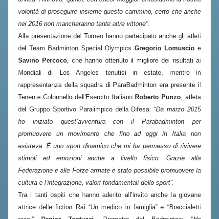
CONTROLLO IN ORDINE AL
volontà di proseguire insieme questo cammino, certo che anche
REGOLARE SVOLGIMENTO DELLE
nel 2016 non mancheranno tante altre vittorie".
COMPETIZIONI E DEI CAMPIONATI
Alla presentazione del Torneo hanno partecipato anche gli atleti
SPORTIVI PROFESSIONISTICI
del Team Badminton Special Olympics
Gregorio Lomuscio
e
Savino Percoco
, che hanno ottenuto il migliore dei risultati ai
ATTIVITÀ RELATIVE ALLA
Mondiali di Los Angeles tenutisi in estate, mentre in
PREPARAZIONE OLIMPICA E
ALL'ALTO LIVELLO
rappresentanza della squadra di ParaBadminton era presente il
Tenente Colonnello dell'Esercito Italiano
Roberto Punzo
, atleta
UTILIZZAZIONE DEI CONTRIBUTI
del Gruppo Sportivo Paralimpico della Difesa:
“Da marzo 2015
PUBBLICI
ho iniziato quest’avventura con il Parabadminton per
FORMAZIONE DEI TECNICI
promuovere un movimento che fino ad oggi in Italia non
esisteva. È uno sport dinamico che mi ha permesso di rivivere
UTILIZZAZIONE E GESTIONE DEGLI
IMPIANTI SPORTIVI PUBBLICI
stimoli ed emozioni anche a livello fisico. Grazie alla
Federazione e alle Forze armate è stato possibile promuovere la
CONTROLLI E RILIEVI
cultura e l’integrazione, valori fondamentali dello sport”.
SULL'AMMINISTRAZIONE
Tra i tanti ospiti che hanno aderito all’invito anche la giovane
ALTRI CONTENUTI
attrice delle fiction Rai “Un medico in famiglia” e “Braccialetti