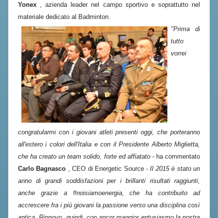
VOLA CON NOI
Yonex
, azienda leader nel campo sportivo e soprattutto nel
materiale dedicato al Badminton.
DIRIGENTI
"Prima di
CORSI
tutto
MATERIALE DIDATTICO
vorrei
DOCUMENTAZIONE E RICERCA
CONVENZIONI UNIVERSITÀ
DOCENTI FORMATORI
(D)ISTANTI DI B@DMINTON
congratularmi con i giovani atleti presenti oggi, che porteranno
ALBI FEDERALI
all'estero i colori dell'Italia e con il Presidente Alberto Miglietta,
che ha creato un team solido, forte ed affiatato
- ha commentato
FEDERAZIONE TRASPARENTE
Carlo Bagnasco
, CEO di Energetic Source -
Il 2015 è stato un
anno di grandi soddisfazioni per i brillanti risultati raggiunti,
AMMISSIONE, AFFILIAZIONE E
anche grazie a #noisiamoenergia, che ha contribuito ad
REVOCA DI SOCIETÀ, ASSOCIAZIONI
accrescere fra i più giovani la passione verso una disciplina così
E TESSERATI
antica. Rinnovo, quindi, con ancor maggior entusiasmo la nostra