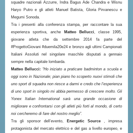
CLASSIFICHE 2016-2023
squadre nazionali Azzurre, Indra Bagus Ade Chandra e Wisnu
Haryo Putro e gli atleti Manuel Batista, Gloria Pirvanescu e
ATLETI D'INTERESSE NAZIONALE
Megumi Sonoda.
SCHEDE ATLETI
Tra i presenti alla conferenza stampa, per raccontare la sua
esperienza sportiva, anche
Matteo Bellucci
, classe 1995,
PROMOZIONE
giovane atleta che da settembre 2014 fa parte del
#ProgettoGiovani #duemila20e24 e bronzo agli ultimi Campionati
NUOVI GIOCHI DELLA GIOVENTÙ
Italiani Assoluti nel singolare maschile disputati a gennaio
sempre nella capitale lombarda.
PROGETTO SHUTTLE TIME
Matteo Bellucci:
“Ho iniziato a praticare badminton a scuola e
TROFEO CONI
oggi sono in Nazionale; pian piano ho scoperto nuovi stimoli che
ENTI DI PROMOZIONE SPORTIVA
uno sport di squadra non riesce a darmi e credo che l’esperienza
di uno sport in singolo mi abbia permesso di crescere molto. Gli
PROGETTI CONI
Yonex Italian International sarà una grande occasione di
PROGETTI SPORT E SALUTE
migliorare e confrontarsi con gli atleti più forti al mondo, di certo
noi cercheremo di fare del nostro meglio”.
FORMAZIONE
Tra gli sponsor dell’evento,
Energetic Source
, impresa
protagonista del mercato elettrico e del gas a livello europeo, e