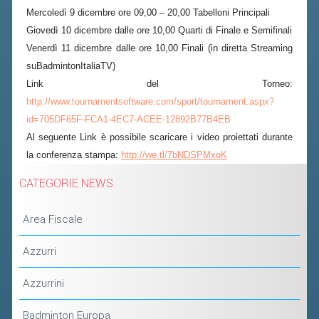
2019
Mercoledì 9 dicembre ore 09,00 – 20,00 Tabelloni Principali
Giovedì 10 dicembre dalle ore 10,00 Quarti di Finale e Semifinali
2018
Venerdì 11 dicembre dalle ore 10,00 Finali (in diretta Streaming
suBadmintonItaliaTV)
Link del Torneo:
http://www.tournamentsoftware.com/sport/tournament.aspx?
id=705DF65F-FCA1-4EC7-ACEE-12892B77B4EB
Al seguente Link è possibile scaricare i video proiettati durante
la conferenza stampa:
http://we.tl/7bNDSPMxoK
CATEGORIE NEWS
Area Fiscale
Azzurri
Azzurrini
Badminton Europa