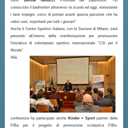
rossi”
Denise Tantucci
, Promoter del Badminton:
"Ho
BANDI DI GARA E CONTRATTI
conosciuto il badminton attraverso la scuola ed oggi, nonostante
WHISTLEBLOWING
i tanti impegni, cerco di portare avanti questa passione che ha
valori sani, importanti per tutti i giovani".
SPORTELLO FISCALE
Anche il Centro Sportivo Italiano, con la Sezione di Milano, sarà
presente all’interno della manifestazione per promuovere
NOVITÀ FISCALI
l'iniziativa di volontariato sportivo internazionale "CSI per il
Mondo".
MODULISTICA
Alla
SCADENZARIO
DOCUMENTI E APPROFONDIMENTI
AIRBADMINTON
TAPPE REGIONALI AIRBADMINTON
PICKLEBALL
conferenza ha partecipato anche
Kinder + Sport
partner della
FIBa per il progetto di promozione scolastica FIBa-