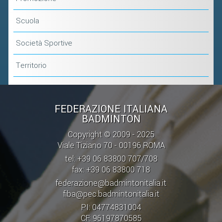
Scuola
Società Sportive
Territorio
FEDERAZIONE ITALIANA
BADMINTON
Copyright © 2009 - 2025
Viale Tiziano 70 - 00196 ROMA
tel: +39 06 83800 707/708
fax: +39 06 83800 718
federazione@badmintonitalia.it
fiba@pec.badmintonitalia.it
PI: 04774831004
CF: 96197870585