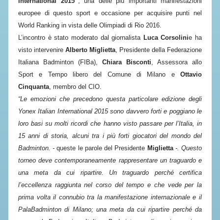
International 2015”
, una delle più importanti manifestazioni
europee di questo sport e occasione per acquisire punti nel
STAFF TECNICO
World Ranking in vista delle Olimpiadi di Rio 2016.
L’incontro è stato moderato dal giornalista
Luca Corsolini
e ha
CTF – PALABADMINTON
visto intervenire
Alberto Miglietta
, Presidente della Federazione
ATLETI D'INTERESSE NAZIONALE
Italiana Badminton (FIBa),
Chiara Bisconti
, Assessora allo
SCHEDE ATLETI
Sport e Tempo libero del Comune di Milano e
Ottavio
Cinquanta
, membro del CIO.
VOLA CON NOI
“Le emozioni che precedono questa particolare edizione degli
CENTRI TECNICI TERRITORIALI
Yonex Italian International 2015 sono davvero forti e poggiano le
COMMISSIONE ATLETI
loro basi su molti ricordi che hanno visto passare per l’Italia, in
15 anni di storia, alcuni tra i più forti giocatori del mondo del
Badminton. -
queste le parole del Presidente
Miglietta
-. Questo
TESSERAMENTO
torneo deve contemporaneamente rappresentare un traguardo e
una meta da cui ripartire. Un traguardo perché certifica
AFFILIAZIONE E TESSERAMENTO
l’eccellenza raggiunta nel corso del tempo e che vede per la
QUOTE E TASSE
prima volta il connubio tra la manifestazione internazionale e il
CONVENZIONI
PalaBadminton di Milano; una meta da cui ripartire perché da