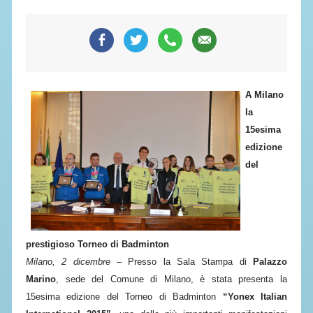
SEGRETERIA FEDERALE
CONTATTI
AVVISI E BANDI
CIRCOLARI
A Milano
RESPONSABILITÀ SOCIALE
la
SAFEGUARDING
15esima
RICHIESTA PATROCINIO
edizione
del
GIUSTIZIA FEDERALE
REGOLAMENTI
prestigioso Torneo di Badminton
PROVVEDIMENTI
Milano, 2 dicembre
– Presso la Sala Stampa di
Palazzo
ORGANI DI GIUSTIZIA FEDERALE
Marino
, sede del Comune di Milano, è stata presenta la
15esima edizione del Torneo di Badminton
“Yonex Italian
MAGLIA AZZURRA