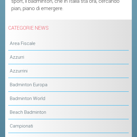
sport, il badminton, che in Italia sta ora, cercando
ACCEDI AL TESSERAMENTO ON
pian, piano di emergere.
LINE
ASSICURAZIONE
CATEGORIE NEWS
MODULI
AFFILIARE UN ESD
Area Fiscale
Azzurri
GARE ED EVENTI
Azzurrini
CALENDARIO
Badminton Europa
COMUNICATI
ALBO D'ORO CAMPIONATI ITALIANI
Badminton World
CAMPIONATI A SQUADRE
Beach Badminton
EVENTI INTERNAZIONALI
Campionati
CLASSIFICHE NAZIONALI