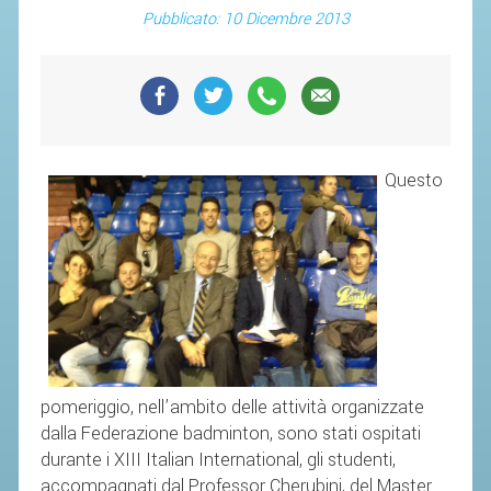
SEGRETERIA FEDERALE
Pubblicato: 10 Dicembre 2013
CONTATTI
AVVISI E BANDI
CIRCOLARI
RESPONSABILITÀ SOCIALE
Questo
SAFEGUARDING
RICHIESTA PATROCINIO
GIUSTIZIA FEDERALE
REGOLAMENTI
PROVVEDIMENTI
pomeriggio, nell’ambito delle attività organizzate
ORGANI DI GIUSTIZIA FEDERALE
dalla Federazione badminton, sono stati ospitati
durante i XIII Italian International, gli studenti,
MAGLIA AZZURRA
accompagnati dal Professor Cherubini, del Master