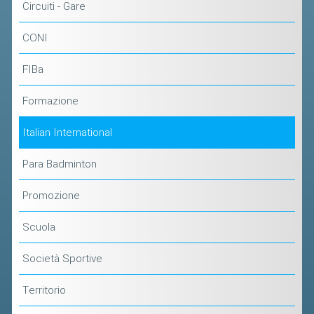
CLASSIFICHE 2013-2020
Circuiti - Gare
MODULI
CONI
MANIFESTAZIONI SPORTIVE
FIBa
UFFICIALI DI GARA
RICHIESTA TORNEI
Formazione
EVENTI SOSTENIBILI
Italian International
PARA BADMINTON
Para Badminton
Promozione
L'ATTIVITÀ
TESSERAMENTO
Scuola
REGOLAMENTI
Società Sportive
GARE
Territorio
STAFF TECNICO