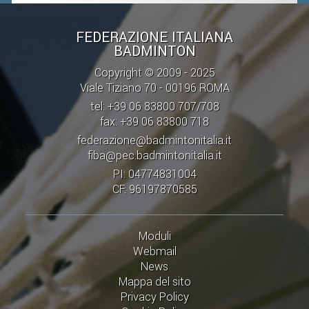
CLASSIFICHE 2016-2023
ATLETI D'INTERESSE NAZIONALE
FEDERAZIONE ITALIANA
BADMINTON
SCHEDE ATLETI
Copyright © 2009 - 2025
PROMOZIONE
Viale Tiziano 70 - 00196 ROMA
tel: +39 06 83800 707/708
fax: +39 06 83800 718
NUOVI GIOCHI DELLA GIOVENTÙ
federazione@badmintonitalia.it
PROGETTO SHUTTLE TIME
fiba@pec.badmintonitalia.it
TROFEO CONI
PI: 04774831004
CF: 96197870585
ENTI DI PROMOZIONE SPORTIVA
PROGETTI CONI
Moduli
PROGETTI SPORT E SALUTE
Webmail
News
FORMAZIONE
Mappa del sito
Privacy Policy