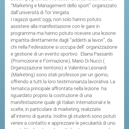
“Marketing e Management dello sport” organizzato
dall’università di Tor Vergata.
STAFF TECNICO
I ragazzi quest’oggi, non solo hanno potuto
CTF – PALABADMINTON
assistere alla manifestazione con le gare in
programma ma hanno potuto ricevere una lezione
ATLETI D'INTERESSE NAZIONALE
impartita direttamente dagli “addetti ai lavori”, da
SCHEDE ATLETI
chi nella Federazione si occupa dell’ organizzazione
VOLA CON NOI
e gestione di un evento sportivo. Eliana Passaniti
(Promozione e Formazione), Mario Di Nucci (
CENTRI TECNICI TERRITORIALI
Organizzazione territorio) e Valentina Leonardi
COMMISSIONE ATLETI
(Marketing) sono stati professori per un giorno,
offrendo a tutti la loro testimonianza lavorativa. La
TESSERAMENTO
tematica principale affrontata nella lezione ha
riguardato proprio la costruzione di una
manifestazione quale gli Italian International e le
AFFILIAZIONE E TESSERAMENTO
scelte, in particolare di marketing, realizzate
QUOTE E TASSE
all’interno di questa. Inoltre gli studenti sono potuti
venire a contatto e apprezzare le peculiarità di uno
CONVENZIONI