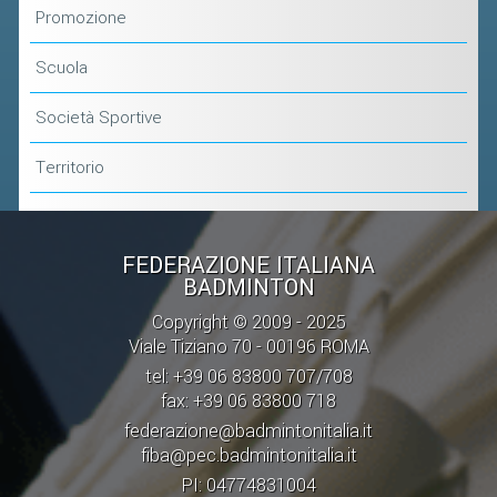
VOLA CON NOI
Promozione
DIRIGENTI
Scuola
CORSI
Società Sportive
MATERIALE DIDATTICO
DOCUMENTAZIONE E RICERCA
Territorio
CONVENZIONI UNIVERSITÀ
DOCENTI FORMATORI
FEDERAZIONE ITALIANA
(D)ISTANTI DI B@DMINTON
BADMINTON
ALBI FEDERALI
Copyright © 2009 - 2025
Viale Tiziano 70 - 00196 ROMA
FEDERAZIONE TRASPARENTE
tel: +39 06 83800 707/708
fax: +39 06 83800 718
federazione@badmintonitalia.it
AMMISSIONE, AFFILIAZIONE E
fiba@pec.badmintonitalia.it
REVOCA DI SOCIETÀ, ASSOCIAZIONI
PI: 04774831004
E TESSERATI