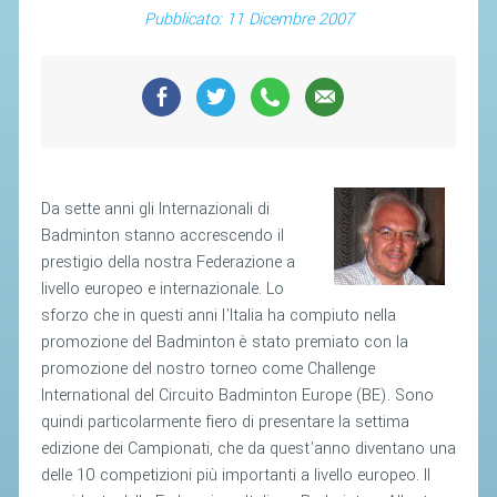
SEGRETERIA FEDERALE
Pubblicato: 11 Dicembre 2007
CONTATTI
AVVISI E BANDI
CIRCOLARI
RESPONSABILITÀ SOCIALE
SAFEGUARDING
Da sette anni gli Internazionali di
RICHIESTA PATROCINIO
Badminton stanno accrescendo il
prestigio della nostra Federazione a
livello europeo e internazionale. Lo
GIUSTIZIA FEDERALE
sforzo che in questi anni l'Italia ha compiuto nella
promozione del Badminton è stato premiato con la
REGOLAMENTI
promozione del nostro torneo come Challenge
PROVVEDIMENTI
International del Circuito Badminton Europe (BE). Sono
quindi particolarmente fiero di presentare la settima
ORGANI DI GIUSTIZIA FEDERALE
edizione dei Campionati, che da quest'anno diventano una
delle 10 competizioni più importanti a livello europeo. Il
MAGLIA AZZURRA