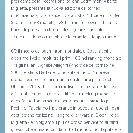
presidente della Federazione Italiana Badminton, Alberto
Miglietta, presenta la nuova edizione del torneo
STAFF TECNICO
internazionale, che prende il via a Ostia l'11 dicembre. Ben
310 atleti (183 maschi, 123 femmine) provenienti da 50
CTF – PALABADMINTON
Paesi disputeranno le gare di singolare maschile e
ATLETI D'INTERESSE NAZIONALE
femminile, doppio maschile e femminile e doppio misto.
SCHEDE ATLETI
C'è il meglio del badminton mondiale, a Ostia: atleti di
VOLA CON NOI
altissimo livello, molti tra i primi 100 nel ranking mondiale.
CENTRI TECNICI TERRITORIALI
Tra gli italiani, Agnese Allegrini (vincitrice del torneo nel
2001) e Klaus Raffeiner, che tenteranno un'impresa
COMMISSIONE ATLETI
storica: essere i primi italiani a qualificarsi per i Giochi
Olimpichi 2008. Tra i forti motivi di interesse del torneo
TESSERAMENTO
c'è, infatti, anche la sua validità per il ranking mondiale,
quest'anno fondamentale per staccare il biglietto per
AFFILIAZIONE E TESSERAMENTO
Pechino. Facciamo il più grande in bocca al lupo ai nostri
atleti perchè realizzino il sogno di arrivare ai Giochi - dice
QUOTE E TASSE
Miglietta - e rivolgiamo il più caloroso benvenuto ai tanti
CONVENZIONI
giovani che arrivano qui da tutto il mondo per disputare le