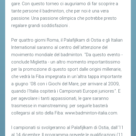
gare. Con questo torneo ci auguriamo di far scoprire a
ACCEDI AL TESSERAMENTO ON
tante persone il badminton, che per noi è una vera
LINE
passione. Una passione olimpica che potrebbe presto
ASSICURAZIONE
regalare grandi soddisfazioni .
MODULI
Per quattro giorni Roma, il Palafijlkam di Ostia e gli Italian
AFFILIARE UN ESD
International saranno al centro dell'attenzione del
movimento mondiale del badminton. "Da questo evento -
GARE ED EVENTI
conclude Miglietta - un altro momento importantissimo
per la promozione di questo sport dalle origini millenarie,
CALENDARIO
che vedrà la Fiba impegnata in un'altra tappa importante
a giugno '08 con i Giochi del Mare, per arrivare al 2009,
COMUNICATI
quando l'Italia ospiterà i Campionati Europei juniores". E
ALBO D'ORO CAMPIONATI ITALIANI
per agevolare i tanti appassionati, le gare saranno
trasmesse in mainstreaming: per seguirle basterà
CAMPIONATI A SQUADRE
collegarsi al sito della Fiba: www.badminton-italia.com.
EVENTI INTERNAZIONALI
CLASSIFICHE NAZIONALI
I campionati si svolgeranno al Palafijlkam di Ostia, dall'11
al 14 dicembre. Il programma prevede le qualificazioni (11