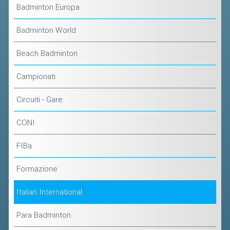
CLASSIFICHE 2016-2023
Badminton Europa
ATLETI D'INTERESSE NAZIONALE
Badminton World
SCHEDE ATLETI
Beach Badminton
PROMOZIONE
Campionati
NUOVI GIOCHI DELLA GIOVENTÙ
Circuiti - Gare
PROGETTO SHUTTLE TIME
CONI
TROFEO CONI
ENTI DI PROMOZIONE SPORTIVA
FIBa
PROGETTI CONI
Formazione
PROGETTI SPORT E SALUTE
Italian International
FORMAZIONE
Para Badminton