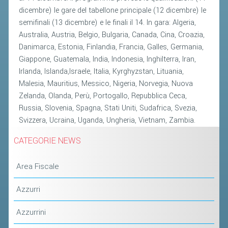
CLASSIFICHE 2013-2020
dicembre) le gare del tabellone principale (12 dicembre) le
MODULI
semifinali (13 dicembre) e le finali il 14. In gara: Algeria,
Australia, Austria, Belgio, Bulgaria, Canada, Cina, Croazia,
MANIFESTAZIONI SPORTIVE
Danimarca, Estonia, Finlandia, Francia, Galles, Germania,
UFFICIALI DI GARA
Giappone, Guatemala, India, Indonesia, Inghilterra, Iran,
RICHIESTA TORNEI
Irlanda, Islanda,Israele, Italia, Kyrghyzstan, Lituania,
Malesia, Mauritius, Messico, Nigeria, Norvegia, Nuova
EVENTI SOSTENIBILI
Zelanda, Olanda, Perù, Portogallo, Repubblica Ceca,
Russia, Slovenia, Spagna, Stati Uniti, Sudafrica, Svezia,
PARA BADMINTON
Svizzera, Ucraina, Uganda, Ungheria, Vietnam, Zambia.
CATEGORIE NEWS
L'ATTIVITÀ
TESSERAMENTO
Area Fiscale
REGOLAMENTI
Azzurri
GARE
Azzurrini
STAFF TECNICO