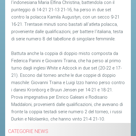
l'indonesiana Maria Elfina Christina, battendola con il
punteggio di 14-21 21-13 21-16, ha perso in due set
STAFF TECNICO
contro la polacca Kamila Augustyn, con un secco 9-21
CTF – PALABADMINTON
16-21. Trentasei minuti sono bastati all'atleta polacca,
proveniente dalle qualificazioni, per battere l'italiana, testa
ATLETI D'INTERESSE NAZIONALE
di serie numero 8 del tabellone di singolare femminile.
SCHEDE ATLETI
Battuta anche la coppia di doppio misto composta da
VOLA CON NOI
Federica Panini e Giovanni Traina, che ha perso al primo
CENTRI TECNICI TERRITORIALI
turno dagli inglesi White e Adcock in due set (20-22 e 17-
21). Escono dal torneo anche le due coppie di doppio
COMMISSIONE ATLETI
maschile: Giovanni Traina e Luigi Izzo hanno perso contro
i danesi Kronborg e Bruun Jensen per 14-21 e 18-21.
TESSERAMENTO
Prova impegnativa per Enrico Galeani e Rodisario
Maddaloni, provenienti dalle qualificazioni, che avevano di
AFFILIAZIONE E TESSERAMENTO
fronte la coppia testadi serie numero 2 del torneo, i russi
QUOTE E TASSE
Durkin e Nilolaenko, che hanno vinto 21-4 21-10.
CONVENZIONI
CATEGORIE NEWS