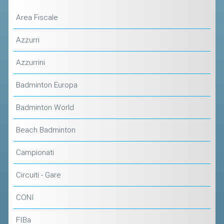
ACCEDI AL TESSERAMENTO ON
Area Fiscale
LINE
ASSICURAZIONE
Azzurri
MODULI
Azzurrini
AFFILIARE UN ESD
Badminton Europa
GARE ED EVENTI
Badminton World
CALENDARIO
Beach Badminton
COMUNICATI
Campionati
ALBO D'ORO CAMPIONATI ITALIANI
CAMPIONATI A SQUADRE
Circuiti - Gare
EVENTI INTERNAZIONALI
CONI
CLASSIFICHE NAZIONALI
FIBa