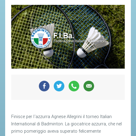
SEGRETERIA FEDERALE
CONTATTI
AVVISI E BANDI
CIRCOLARI
RESPONSABILITÀ SOCIALE
SAFEGUARDING
RICHIESTA PATROCINIO
GIUSTIZIA FEDERALE
REGOLAMENTI
PROVVEDIMENTI
Finisce per l'azzurra Agnese Allegrini il torneo Italian
ORGANI DI GIUSTIZIA FEDERALE
International di Badminton. La giocatrice azzurra, che nel
primo pomeriggio aveva superato felicemente
MAGLIA AZZURRA