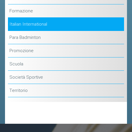
CLASSIFICHE 2013-2020
MODULI
Formazione
MANIFESTAZIONI SPORTIVE
Italian International
UFFICIALI DI GARA
Para Badminton
RICHIESTA TORNEI
Promozione
EVENTI SOSTENIBILI
Scuola
PARA BADMINTON
Società Sportive
L'ATTIVITÀ
Territorio
TESSERAMENTO
REGOLAMENTI
GARE
STAFF TECNICO