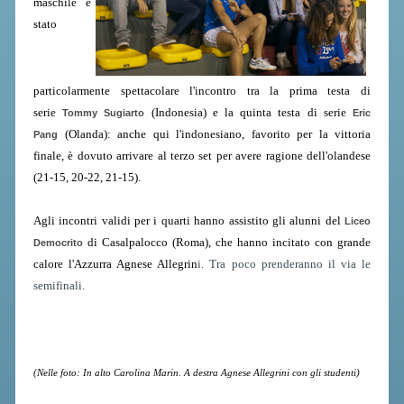
maschile è
ACCEDI AL TESSERAMENTO ON
stato
LINE
ASSICURAZIONE
particolarmente spettacolare l'incontro tra la prima testa di
MODULI
serie
(Indonesia) e la quinta testa di serie
Tommy Sugiarto
Eric
AFFILIARE UN ESD
(Olanda): anche qui l'indonesiano, favorito per la vittoria
Pang
finale, è dovuto arrivare al terzo set per avere ragione dell'olandese
GARE ED EVENTI
(21-15, 20-22, 21-15).
CALENDARIO
Agli incontri validi per i quarti hanno assistito gli alunni del
Liceo
di Casalpalocco (Roma), che hanno incitato con grande
Democrito
COMUNICATI
calore l'Azzurra Agnese Allegrin
i. Tra poco prenderanno il via le
ALBO D'ORO CAMPIONATI ITALIANI
semifinali.
CAMPIONATI A SQUADRE
EVENTI INTERNAZIONALI
CLASSIFICHE NAZIONALI
(Nelle foto: In alto Carolina Marin. A destra Agnese Allegrini con gli studenti)