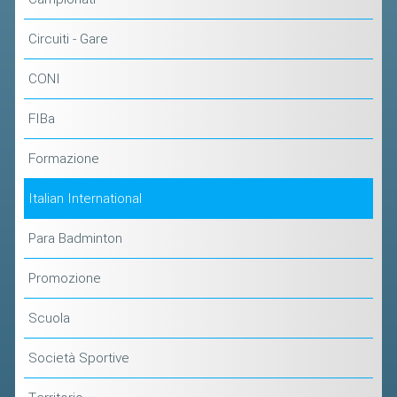
CLASSIFICHE 2016-2023
ATLETI D'INTERESSE NAZIONALE
Circuiti - Gare
SCHEDE ATLETI
CONI
PROMOZIONE
FIBa
NUOVI GIOCHI DELLA GIOVENTÙ
Formazione
PROGETTO SHUTTLE TIME
Italian International
TROFEO CONI
Para Badminton
ENTI DI PROMOZIONE SPORTIVA
Promozione
PROGETTI CONI
PROGETTI SPORT E SALUTE
Scuola
FORMAZIONE
Società Sportive