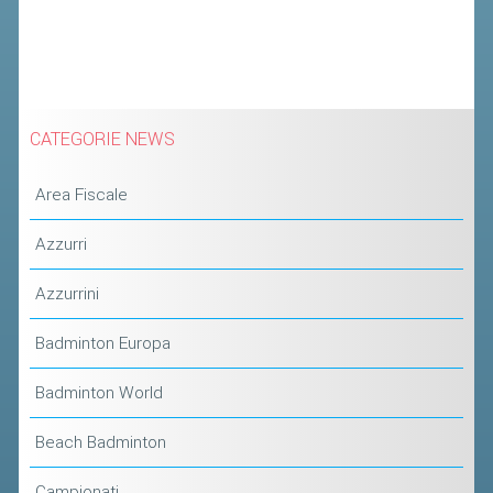
CLASSIFICHE 2013-2020
MODULI
MANIFESTAZIONI SPORTIVE
UFFICIALI DI GARA
CATEGORIE NEWS
RICHIESTA TORNEI
EVENTI SOSTENIBILI
Area Fiscale
Azzurri
PARA BADMINTON
Azzurrini
L'ATTIVITÀ
Badminton Europa
TESSERAMENTO
REGOLAMENTI
Badminton World
GARE
Beach Badminton
STAFF TECNICO
Campionati