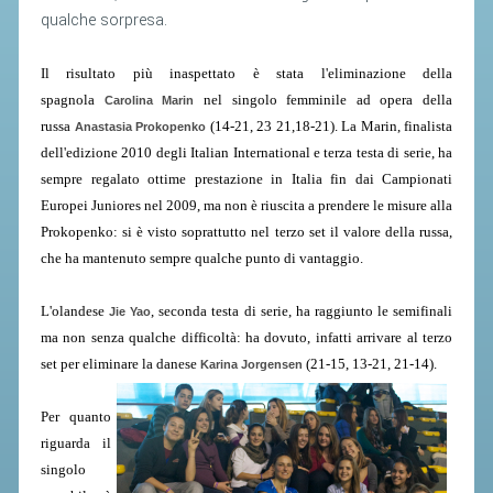
qualche sorpresa.
STAFF TECNICO
I
l risultato più inaspettato è stata l'eliminazione della
CTF – PALABADMINTON
spagnola
nel singolo femminile ad opera della
Carolina Marin
ATLETI D'INTERESSE NAZIONALE
russa
(14-21, 23 21,18-21). La Marin, finalista
Anastasia Prokopenko
dell'edizione 2010 degli Italian International e terza testa di serie, ha
SCHEDE ATLETI
sempre regalato ottime prestazione in Italia fin dai Campionati
VOLA CON NOI
Europei Juniores nel 2009, ma non è riuscita a prendere le misure alla
Prokopenko: si è visto soprattutto nel terzo set il valore della russa,
CENTRI TECNICI TERRITORIALI
che ha mantenuto sempre qualche punto di vantaggio.
COMMISSIONE ATLETI
L'olandese
, seconda testa di serie, ha raggiunto le semifinali
Jie Yao
TESSERAMENTO
ma non senza qualche difficoltà: ha dovuto, infatti arrivare al terzo
set per eliminare la danese
(21-15, 13-21, 21-14).
Karina Jorgensen
AFFILIAZIONE E TESSERAMENTO
Per quanto
QUOTE E TASSE
riguarda il
CONVENZIONI
singolo