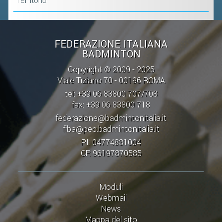
Territorio
VOLA CON NOI
DIRIGENTI
CORSI
FEDERAZIONE ITALIANA
BADMINTON
MATERIALE DIDATTICO
Copyright © 2009 - 2025
DOCUMENTAZIONE E RICERCA
Viale Tiziano 70 - 00196 ROMA
CONVENZIONI UNIVERSITÀ
tel: +39 06 83800 707/708
fax: +39 06 83800 718
DOCENTI FORMATORI
federazione@badmintonitalia.it
(D)ISTANTI DI B@DMINTON
fiba@pec.badmintonitalia.it
ALBI FEDERALI
PI: 04774831004
CF: 96197870585
FEDERAZIONE TRASPARENTE
Moduli
AMMISSIONE, AFFILIAZIONE E
Webmail
REVOCA DI SOCIETÀ, ASSOCIAZIONI
News
E TESSERATI
Mappa del sito