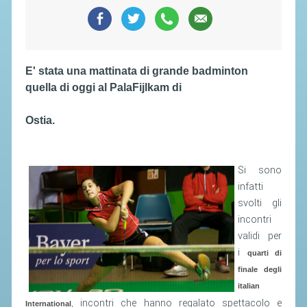
SEGRETERIA FEDERALE
CONTATTI
AVVISI E BANDI
E' stata una mattinata di grande badminton
CIRCOLARI
quella di oggi al PalaFijlkam di
RESPONSABILITÀ SOCIALE
SAFEGUARDING
Ostia.
RICHIESTA PATROCINIO
Si sono
GIUSTIZIA FEDERALE
infatti
svolti gli
REGOLAMENTI
incontri
validi per
PROVVEDIMENTI
i
quarti di
ORGANI DI GIUSTIZIA FEDERALE
finale degli
italian
MAGLIA AZZURRA
, incontri che hanno regalato spettacolo e
International