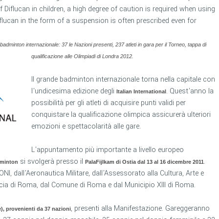
 Diflucan in children, a high degree of caution is required when using
Diflucan in the form of a suspension is often prescribed even for
dminton internazionale: 37 le Nazioni presenti, 237 atleti in gara per il Torneo, tappa di
qualificazione alle Olimpiadi di Londra 2012.
Il grande badminton internazionale torna nella capitale con
l'undicesima edizione degli
. Quest'anno la
Italian International
possibilità per gli atleti di acquisire punti validi per
conquistare la qualificazione olimpica assicurerà ulteriori
emozioni e spettacolarità alle gare.
L'appuntamento più importante a livello europeo
si svolgerà presso il
.
dminton
PalaFijlkam di Ostia dal 13 al 16
dicembre 2011
I, dall'Aeronautica Militare, dall'Assessorato alla Cultura, Arte e
ncia di Roma, dal Comune di Roma e dal Municipio XIII di Roma.
, presenti alla Manifestazione. Gareggeranno
e), provenienti da 37 nazioni