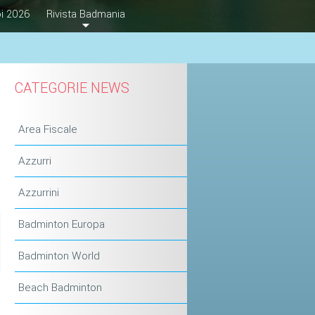
i 2026
Rivista Badmania
CATEGORIE NEWS
Area Fiscale
Azzurri
Azzurrini
Badminton Europa
Badminton World
Beach Badminton