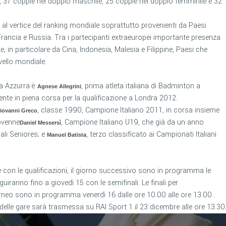
i, 37 coppie nel doppio maschile, 25 coppie nel doppio femminile e 32
 al vertice del ranking mondiale soprattutto provenienti da Paesi
ncia e Russia. Tra i partecipanti extraeuropei importante presenza
te, in particolare da Cina, Indonesia, Malesia e Filippine, Paesi che
ivello mondiale.
va Azzurra è
, prima atleta italiana di Badminton a
Agnese Allegrini
mente in piena corsa per la qualificazione a Londra 2012.
, classe 1990, Campione Italiano 2011, in corsa insieme
iovanni Greco
novenne
, Campione Italiano U19, che già da un anno
Daniel Messersì
ali Seniores; e
, terzo classificato ai Campionati Italiani
Manuel Batista
e con le qualificazioni, il giorno successivo sono in programma le
uiranno fino a giovedì 15 con le semifinali. Le finali per
orneo sono in programma venerdì 16 dalle ore 10.00 alle ore 13.00 .
 delle gare sarà trasmessa su RAI Sport 1 il 23 dicembre alle ore 13.30