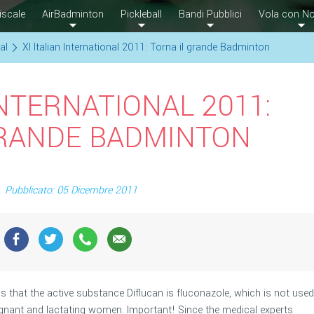
iscale
AirBadminton
Pickleball
Bandi Pubblici
Vola con No
al
XI Italian International 2011: Torna il grande Badminton
INTERNATIONAL 2011:
GRANDE BADMINTON
Pubblicato: 05 Dicembre 2011
 is that the active substance Diflucan is fluconazole, which is not used
regnant and lactating women. Important! Since the medical experts