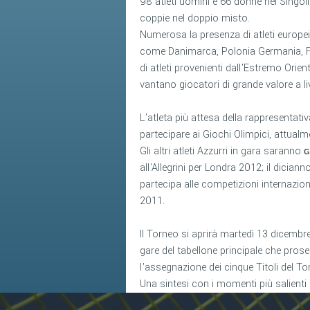
98 atleti uomini e 66 donne nei Singol
coppie nel doppio misto.
Numerosa la presenza di atleti europei
come Danimarca, Polonia Germania, Fra
di atleti provenienti dall'Estremo Orien
vantano giocatori di grande valore a l
L'atleta più attesa della rappresentati
partecipare ai Giochi Olimpici, attual
Gli altri atleti Azzurri in gara saranno
G
all'Allegrini per Londra 2012; il dician
partecipa alle competizioni internazion
2011.
Il Torneo si aprirà martedì 13 dicembr
gare del tabellone principale che proseg
l'assegnazione dei cinque Titoli del T
Una sintesi con i momenti più salienti