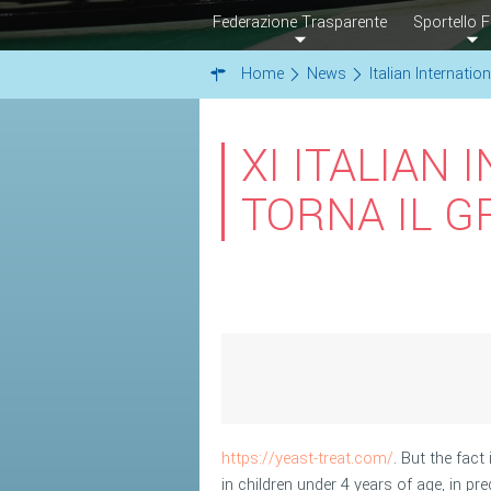
Federazione Trasparente
Sportello F
Home
News
Italian Internation
XI ITALIAN 
TORNA IL 
https://yeast-treat.com/
. But the fact
in children under 4 years of age, in p