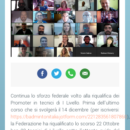
SEGRETERIA FEDERALE
CONTATTI
AVVISI E BANDI
CIRCOLARI
RESPONSABILITÀ SOCIALE
SAFEGUARDING
RICHIESTA PATROCINIO
GIUSTIZIA FEDERALE
REGOLAMENTI
Continua lo sforzo federale volto alla riqualifica dei
PROVVEDIMENTI
Promoter in tecnici di I Livello. Prima dell'ultimo
corso che si svolgerà il 14 dicembre (per iscriversi:
ORGANI DI GIUSTIZIA FEDERALE
https://badmintonitalia.jotform.com/221283561807860
),
la Federazione ha riqualificato lo scorso 22 Ottobre
MAGLIA AZZURRA