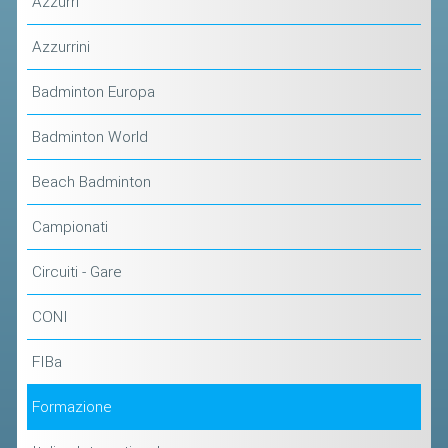
Azzurri
ACCEDI AL TESSERAMENTO ON
LINE
Azzurrini
ASSICURAZIONE
Badminton Europa
MODULI
Badminton World
AFFILIARE UN ESD
Beach Badminton
GARE ED EVENTI
Campionati
CALENDARIO
Circuiti - Gare
COMUNICATI
ALBO D'ORO CAMPIONATI ITALIANI
CONI
CAMPIONATI A SQUADRE
FIBa
EVENTI INTERNAZIONALI
Formazione
CLASSIFICHE NAZIONALI