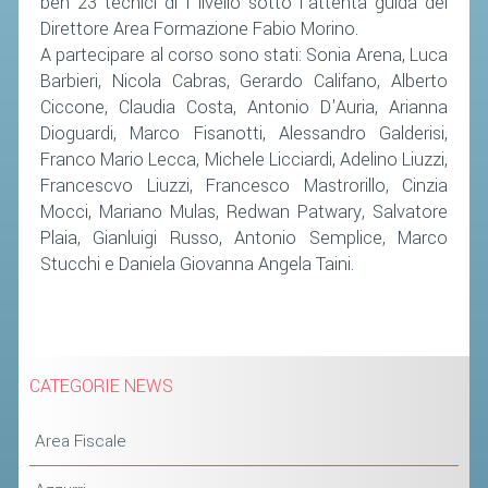
ben 23 tecnici di I livello sotto l'attenta guida del
Direttore Area Formazione Fabio Morino.
STAFF TECNICO
A partecipare al corso sono stati: Sonia Arena, Luca
Barbieri, Nicola Cabras, Gerardo Califano, Alberto
CTF – PALABADMINTON
Ciccone, Claudia Costa, Antonio D'Auria, Arianna
ATLETI D'INTERESSE NAZIONALE
Dioguardi, Marco Fisanotti, Alessandro Galderisi,
Franco Mario Lecca, Michele Licciardi, Adelino Liuzzi,
SCHEDE ATLETI
Francescvo Liuzzi, Francesco Mastrorillo, Cinzia
VOLA CON NOI
Mocci, Mariano Mulas, Redwan Patwary, Salvatore
CENTRI TECNICI TERRITORIALI
Plaia, Gianluigi Russo, Antonio Semplice, Marco
Stucchi e Daniela Giovanna Angela Taini.
COMMISSIONE ATLETI
TESSERAMENTO
CATEGORIE NEWS
AFFILIAZIONE E TESSERAMENTO
QUOTE E TASSE
Area Fiscale
CONVENZIONI