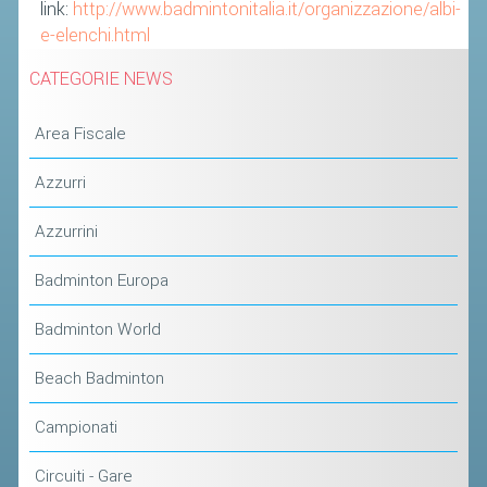
link:
http://www.badmintonitalia.it/organizzazione/albi-
e-elenchi.html
STAFF TECNICO
CATEGORIE NEWS
CTF – PALABADMINTON
ATLETI D'INTERESSE NAZIONALE
Area Fiscale
SCHEDE ATLETI
Azzurri
VOLA CON NOI
Azzurrini
CENTRI TECNICI TERRITORIALI
COMMISSIONE ATLETI
Badminton Europa
Badminton World
TESSERAMENTO
Beach Badminton
AFFILIAZIONE E TESSERAMENTO
QUOTE E TASSE
Campionati
CONVENZIONI
Circuiti - Gare