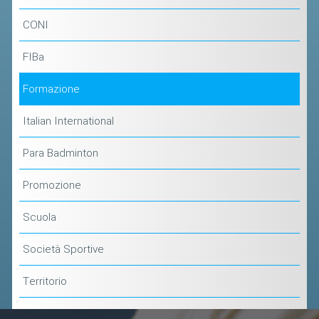
ACCEDI AL TESSERAMENTO ON
CONI
LINE
ASSICURAZIONE
FIBa
MODULI
Formazione
AFFILIARE UN ESD
Italian International
GARE ED EVENTI
Para Badminton
CALENDARIO
Promozione
COMUNICATI
Scuola
ALBO D'ORO CAMPIONATI ITALIANI
CAMPIONATI A SQUADRE
Società Sportive
EVENTI INTERNAZIONALI
Territorio
CLASSIFICHE NAZIONALI