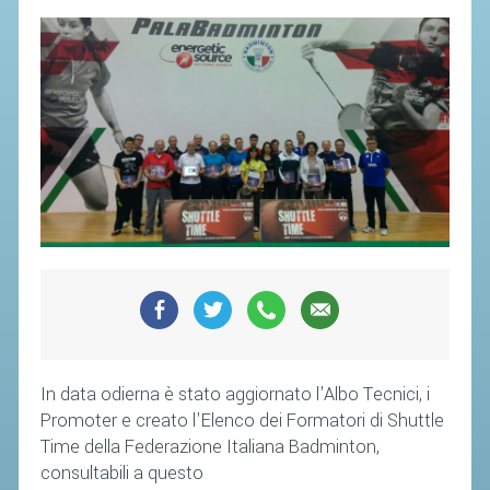
SEGRETERIA FEDERALE
CONTATTI
AVVISI E BANDI
CIRCOLARI
RESPONSABILITÀ SOCIALE
SAFEGUARDING
RICHIESTA PATROCINIO
GIUSTIZIA FEDERALE
REGOLAMENTI
PROVVEDIMENTI
In data odierna è stato aggiornato l'Albo Tecnici, i
Promoter e creato l'Elenco dei Formatori di Shuttle
ORGANI DI GIUSTIZIA FEDERALE
Time della Federazione Italiana Badminton,
consultabili a questo
MAGLIA AZZURRA