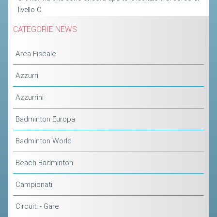
livello C.
STAFF TECNICO
CATEGORIE NEWS
CTF – PALABADMINTON
Area Fiscale
ATLETI D'INTERESSE NAZIONALE
SCHEDE ATLETI
Azzurri
VOLA CON NOI
Azzurrini
CENTRI TECNICI TERRITORIALI
Badminton Europa
COMMISSIONE ATLETI
Badminton World
TESSERAMENTO
Beach Badminton
AFFILIAZIONE E TESSERAMENTO
Campionati
QUOTE E TASSE
Circuiti - Gare
CONVENZIONI