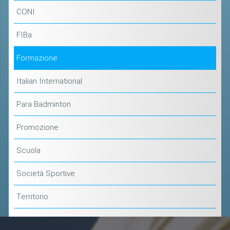
ACCEDI AL TESSERAMENTO ON
CONI
LINE
FIBa
ASSICURAZIONE
MODULI
Formazione
AFFILIARE UN ESD
Italian International
GARE ED EVENTI
Para Badminton
CALENDARIO
Promozione
COMUNICATI
Scuola
ALBO D'ORO CAMPIONATI ITALIANI
Società Sportive
CAMPIONATI A SQUADRE
EVENTI INTERNAZIONALI
Territorio
CLASSIFICHE NAZIONALI