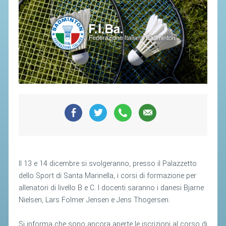
SEGRETERIA FEDERALE
CONTATTI
AVVISI E BANDI
CIRCOLARI
RESPONSABILITÀ SOCIALE
SAFEGUARDING
RICHIESTA PATROCINIO
GIUSTIZIA FEDERALE
REGOLAMENTI
Il 13 e 14 dicembre si svolgeranno, presso il Palazzetto
dello Sport di Santa Marinella, i corsi di formazione per
PROVVEDIMENTI
allenatori di livello B e C. I docenti saranno i danesi Bjarne
ORGANI DI GIUSTIZIA FEDERALE
Nielsen, Lars Folmer Jensen e Jens Thogersen.
MAGLIA AZZURRA
Si informa che sono ancora aperte le iscrizioni al corso di