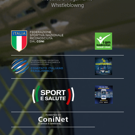
CLASSIFICHE 2016-2023
Whistleblowing
ATLETI D'INTERESSE NAZIONALE
SCHEDE ATLETI
PROMOZIONE
NUOVI GIOCHI DELLA GIOVENTÙ
PROGETTO SHUTTLE TIME
TROFEO CONI
ENTI DI PROMOZIONE SPORTIVA
PROGETTI CONI
PROGETTI SPORT E SALUTE
FORMAZIONE