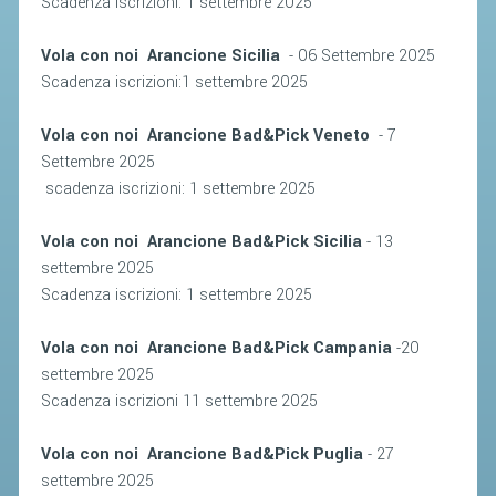
Scadenza iscrizioni: 1 settembre 2025
STAFF TECNICO
Vola con noi Arancione Sicilia
- 06 Settembre 2025
Scadenza iscrizioni:1 settembre 2025
CTF – PALABADMINTON
ATLETI D'INTERESSE NAZIONALE
Vola con noi Arancione Bad&Pick Veneto
- 7
Settembre 2025
SCHEDE ATLETI
scadenza iscrizioni: 1 settembre 2025
VOLA CON NOI
CENTRI TECNICI TERRITORIALI
Vola con noi Arancione Bad&Pick Sicilia
- 13
settembre 2025
COMMISSIONE ATLETI
Scadenza iscrizioni: 1 settembre 2025
TESSERAMENTO
Vola con noi Arancione Bad&Pick Campania
-20
settembre 2025
AFFILIAZIONE E TESSERAMENTO
Scadenza iscrizioni 11 settembre 2025
QUOTE E TASSE
Vola con noi Arancione Bad&Pick Puglia
- 27
CONVENZIONI
settembre 2025