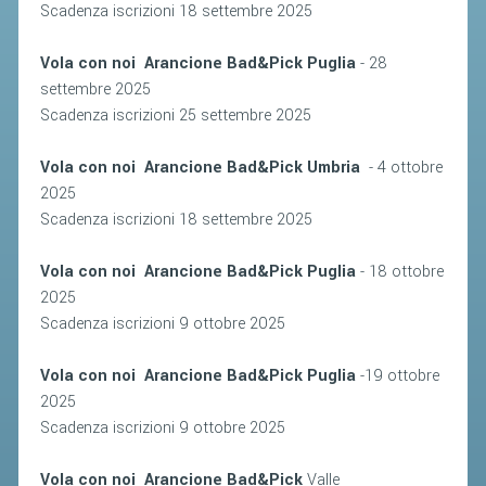
Scadenza iscrizioni 18 settembre 2025
ACCEDI AL TESSERAMENTO ON
LINE
Vola con noi Arancione Bad&Pick Puglia
- 28
ASSICURAZIONE
settembre 2025
MODULI
Scadenza iscrizioni 25 settembre 2025
AFFILIARE UN ESD
Vola con noi Arancione Bad&Pick Umbria
- 4 ottobre
2025
GARE ED EVENTI
Scadenza iscrizioni 18 settembre 2025
CALENDARIO
Vola con noi Arancione Bad&Pick Puglia
- 18 ottobre
2025
COMUNICATI
Scadenza iscrizioni 9 ottobre 2025
ALBO D'ORO CAMPIONATI ITALIANI
Vola con noi Arancione Bad&Pick Puglia
-19 ottobre
CAMPIONATI A SQUADRE
2025
EVENTI INTERNAZIONALI
Scadenza iscrizioni 9 ottobre 2025
CLASSIFICHE NAZIONALI
Vola con noi Arancione Bad&Pick
Valle