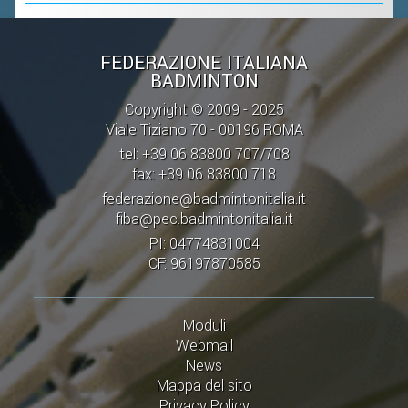
VOLA CON NOI
DIRIGENTI
FEDERAZIONE ITALIANA
CORSI
BADMINTON
MATERIALE DIDATTICO
Copyright © 2009 - 2025
Viale Tiziano 70 - 00196 ROMA
DOCUMENTAZIONE E RICERCA
tel: +39 06 83800 707/708
CONVENZIONI UNIVERSITÀ
fax: +39 06 83800 718
DOCENTI FORMATORI
federazione@badmintonitalia.it
fiba@pec.badmintonitalia.it
(D)ISTANTI DI B@DMINTON
PI: 04774831004
ALBI FEDERALI
CF: 96197870585
FEDERAZIONE TRASPARENTE
Moduli
Webmail
AMMISSIONE, AFFILIAZIONE E
News
REVOCA DI SOCIETÀ, ASSOCIAZIONI
Mappa del sito
E TESSERATI
Privacy Policy