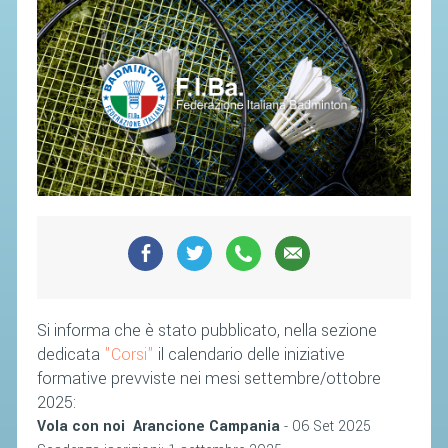
SEGRETERIA FEDERALE
CONTATTI
AVVISI E BANDI
CIRCOLARI
RESPONSABILITÀ SOCIALE
SAFEGUARDING
RICHIESTA PATROCINIO
GIUSTIZIA FEDERALE
REGOLAMENTI
Si informa che è stato pubblicato, nella sezione
PROVVEDIMENTI
dedicata
"Corsi"
il calendario delle iniziative
formative prevviste nei mesi settembre/ottobre
ORGANI DI GIUSTIZIA FEDERALE
2025:
Vola con noi Arancione Campania
- 06 Set 2025
MAGLIA AZZURRA