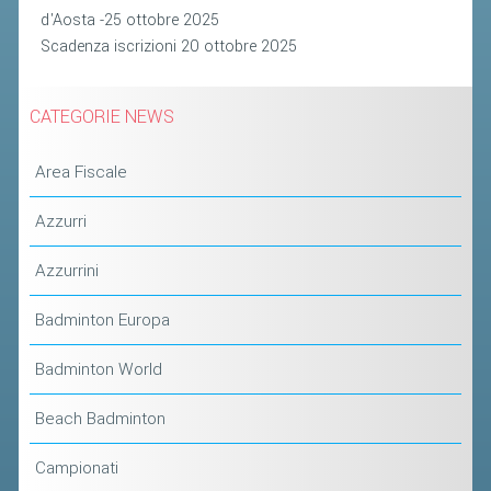
CLASSIFICHE 2013-2020
d'Aosta -25 ottobre 2025
MODULI
Scadenza iscrizioni 20 ottobre 2025
MANIFESTAZIONI SPORTIVE
UFFICIALI DI GARA
CATEGORIE NEWS
RICHIESTA TORNEI
Area Fiscale
EVENTI SOSTENIBILI
Azzurri
PARA BADMINTON
Azzurrini
L'ATTIVITÀ
Badminton Europa
TESSERAMENTO
Badminton World
REGOLAMENTI
Beach Badminton
GARE
STAFF TECNICO
Campionati