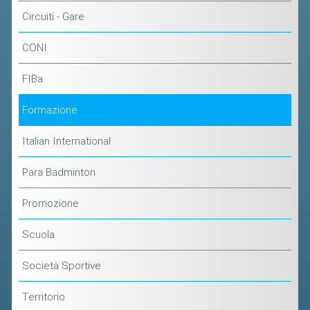
CLASSIFICHE 2016-2023
Circuiti - Gare
ATLETI D'INTERESSE NAZIONALE
CONI
SCHEDE ATLETI
FIBa
PROMOZIONE
Formazione
NUOVI GIOCHI DELLA GIOVENTÙ
Italian International
PROGETTO SHUTTLE TIME
TROFEO CONI
Para Badminton
ENTI DI PROMOZIONE SPORTIVA
Promozione
PROGETTI CONI
Scuola
PROGETTI SPORT E SALUTE
Società Sportive
FORMAZIONE
Territorio