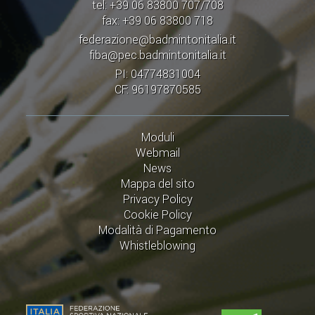
tel: +39 06 83800 707/708
fax: +39 06 83800 718
federazione@badmintonitalia.it
fiba@pec.badmintonitalia.it
PI: 04774831004
CF: 96197870585
Moduli
Webmail
News
Mappa del sito
Privacy Policy
Cookie Policy
Modalità di Pagamento
Whistleblowing