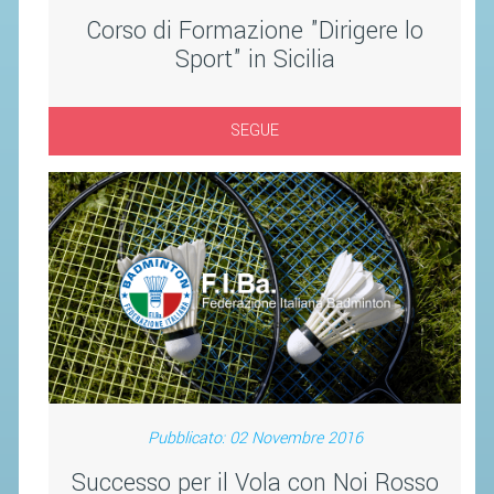
Corso di Formazione "Dirigere lo
STAFF TECNICO
Sport" in Sicilia
CTF – PALABADMINTON
ATLETI D'INTERESSE NAZIONALE
SEGUE
SCHEDE ATLETI
VOLA CON NOI
CENTRI TECNICI TERRITORIALI
COMMISSIONE ATLETI
TESSERAMENTO
AFFILIAZIONE E TESSERAMENTO
QUOTE E TASSE
Pubblicato: 02 Novembre 2016
CONVENZIONI
Successo per il Vola con Noi Rosso