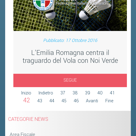
FIBA PICKLEBALL TOUR
CLASSIFICHE PICKLEBALL
BANDI PUBBLICI
Pubblicato: 17 Ottobre 2016
VOLA CON NOI 2026
L’Emilia Romagna centra il
RIVISTA BADMANIA
traguardo del Vola con Noi Verde
2026
2025
SEGUE
2024
Inizio
Indietro
37
38
39
40
41
42
2023
43
44
45
46
Avanti
Fine
2022
CATEGORIE NEWS
2021
2020
Area Fiscale