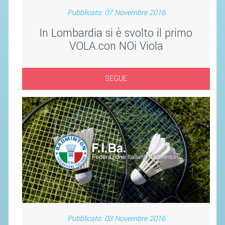
SEGRETERIA FEDERALE
Pubblicato: 07 Novembre 2016
CONTATTI
In Lombardia si è svolto il primo
AVVISI E BANDI
VOLA con NOi Viola
CIRCOLARI
RESPONSABILITÀ SOCIALE
SEGUE
SAFEGUARDING
RICHIESTA PATROCINIO
GIUSTIZIA FEDERALE
REGOLAMENTI
PROVVEDIMENTI
ORGANI DI GIUSTIZIA FEDERALE
Pubblicato: 03 Novembre 2016
MAGLIA AZZURRA