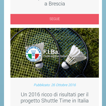
a Brescia
ACCEDI AL TESSERAMENTO ON
LINE
ASSICURAZIONE
SEGUE
MODULI
AFFILIARE UN ESD
GARE ED EVENTI
CALENDARIO
COMUNICATI
ALBO D'ORO CAMPIONATI ITALIANI
CAMPIONATI A SQUADRE
Pubblicato: 26 Ottobre 2016
EVENTI INTERNAZIONALI
Un 2016 ricco di risultati per il
CLASSIFICHE NAZIONALI
progetto Shuttle Time in Italia