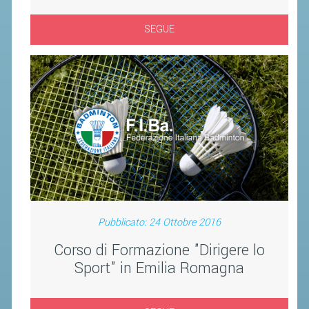
CLASSIFICHE 2013-2020
MODULI
SEGUE
MANIFESTAZIONI SPORTIVE
UFFICIALI DI GARA
RICHIESTA TORNEI
EVENTI SOSTENIBILI
PARA BADMINTON
L'ATTIVITÀ
TESSERAMENTO
Pubblicato: 24 Ottobre 2016
REGOLAMENTI
Corso di Formazione "Dirigere lo
GARE
Sport" in Emilia Romagna
STAFF TECNICO