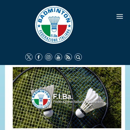
FEDERAZIONE
IDENTITÀ
CONSIGLIO FEDERALE
COMMISSIONI FEDERALI
ORGANI TERRITORIALI
SOCIETÀ SPORTIVE
CARTE FEDERALI
ATTI UFFICIALI
TUTELA DELLA SALUTE -
ANTIDOPING
COMUNICAZIONE E MARKETING