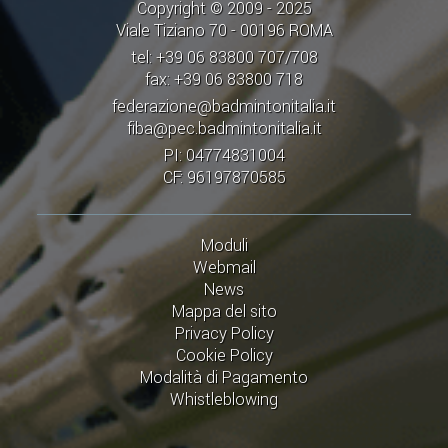
Copyright © 2009 - 2025
Viale Tiziano 70 - 00196 ROMA
tel: +39 06 83800 707/708
fax: +39 06 83800 718
federazione@badmintonitalia.it
fiba@pec.badmintonitalia.it
PI: 04774831004
CF: 96197870585
Moduli
Webmail
News
Mappa del sito
Privacy Policy
Cookie Policy
Modalità di Pagamento
Whistleblowing