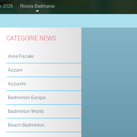
i 2026
Rivista Badmania
CATEGORIE NEWS
Area Fiscale
Azzurri
Azzurrini
Badminton Europa
Badminton World
Beach Badminton