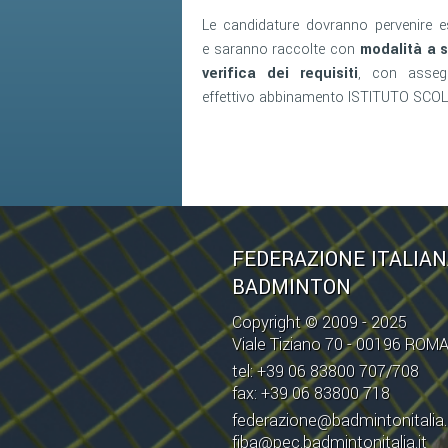
Le candidature dovranno pervenire 
e saranno raccolte con
modalità a s
verifica dei requisiti
, con assegn
effettivo abbinamento ISTITUTO SCO
FEDERAZIONE ITALIA
BADMINTON
Copyright © 2009 - 2025
Viale Tiziano 70 - 00196 ROM
tel: +39 06 83800 707/708
fax: +39 06 83800 718
federazione@badmintonitalia.
fiba@pec.badmintonitalia.it