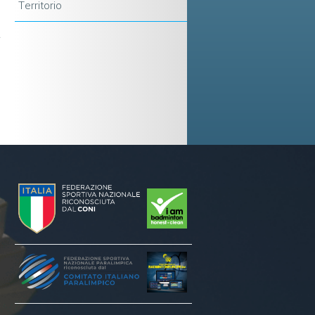
Territorio
,
a
i