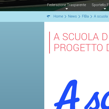
Federazione Trasparente
Sportello F
Home
News
FIBa
A scuola 
A SCUOLA D
PROGETTO D