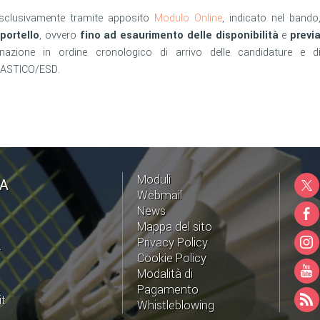
esclusivamente tramite apposito
Modulo Online
, indicato nel bando
portello
, ovvero
fino ad esaurimento delle disponibilità
e
previ
azione in ordine cronologico di arrivo delle candidature e d
LASTICO/ESD.
Moduli
NA
Webmail
News
Mappa del sito
Privacy Policy
A
Cookie Policy
Modalità di
Pagamento
it
Whistleblowing