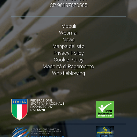
CLASSIFICHE 2016-2023
CF: 96197870585
ATLETI D'INTERESSE NAZIONALE
SCHEDE ATLETI
Moduli
Webmail
PROMOZIONE
News
Mappa del sito
Privacy Policy
NUOVI GIOCHI DELLA GIOVENTÙ
Cookie Policy
PROGETTO SHUTTLE TIME
Modalità di Pagamento
Whistleblowing
TROFEO CONI
ENTI DI PROMOZIONE SPORTIVA
PROGETTI CONI
PROGETTI SPORT E SALUTE
FORMAZIONE