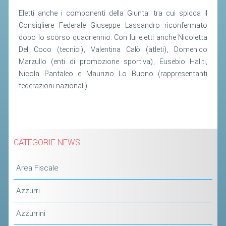
Eletti anche i componenti della Giunta. tra cui spicca il
STAFF TECNICO
Consigliere Federale Giuseppe Lassandro riconfermato
dopo lo scorso quadriennio. Con lui eletti anche Nicoletta
CTF – PALABADMINTON
Del Coco (tecnici), Valentina Calò (atleti), Domenico
ATLETI D'INTERESSE NAZIONALE
Marzullo (enti di promozione sportiva), Eusebio Haliti,
Nicola Pantaleo e Maurizio Lo Buono (rappresentanti
SCHEDE ATLETI
federazioni nazionali).
VOLA CON NOI
CENTRI TECNICI TERRITORIALI
COMMISSIONE ATLETI
CATEGORIE NEWS
TESSERAMENTO
Area Fiscale
AFFILIAZIONE E TESSERAMENTO
Azzurri
QUOTE E TASSE
Azzurrini
CONVENZIONI