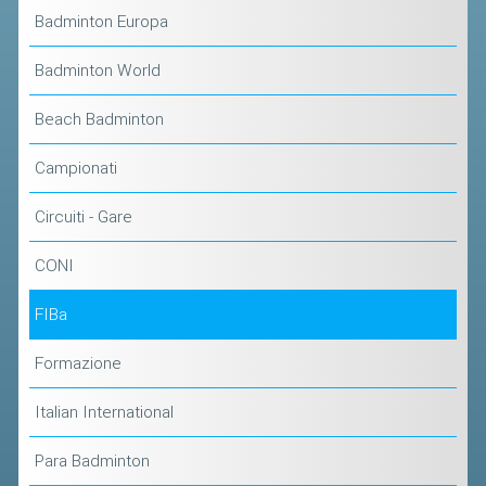
ACCEDI AL TESSERAMENTO ON
Badminton Europa
LINE
Badminton World
ASSICURAZIONE
MODULI
Beach Badminton
AFFILIARE UN ESD
Campionati
GARE ED EVENTI
Circuiti - Gare
CONI
CALENDARIO
COMUNICATI
FIBa
ALBO D'ORO CAMPIONATI ITALIANI
Formazione
CAMPIONATI A SQUADRE
Italian International
EVENTI INTERNAZIONALI
CLASSIFICHE NAZIONALI
Para Badminton