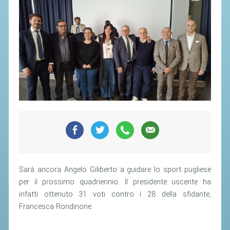
SEGRETERIA FEDERALE
CONTATTI
AVVISI E BANDI
CIRCOLARI
RESPONSABILITÀ SOCIALE
SAFEGUARDING
RICHIESTA PATROCINIO
GIUSTIZIA FEDERALE
REGOLAMENTI
Sarà ancora Angelo Giliberto a guidare lo sport pugliese
PROVVEDIMENTI
per il prossimo quadriennio. Il presidente uscente ha
infatti ottenuto 31 voti contro i 28 della sfidante,
ORGANI DI GIUSTIZIA FEDERALE
Francesca Rondinone.
MAGLIA AZZURRA