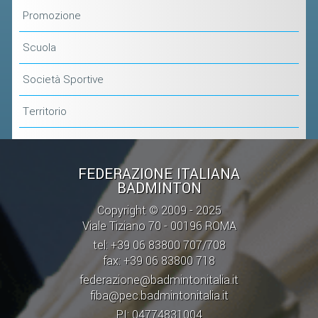
CLASSIFICHE 2013-2020
Promozione
MODULI
Scuola
MANIFESTAZIONI SPORTIVE
UFFICIALI DI GARA
Società Sportive
RICHIESTA TORNEI
Territorio
EVENTI SOSTENIBILI
PARA BADMINTON
FEDERAZIONE ITALIANA
BADMINTON
L'ATTIVITÀ
Copyright © 2009 - 2025
TESSERAMENTO
Viale Tiziano 70 - 00196 ROMA
tel: +39 06 83800 707/708
REGOLAMENTI
fax: +39 06 83800 718
GARE
federazione@badmintonitalia.it
fiba@pec.badmintonitalia.it
STAFF TECNICO
PI: 04774831004