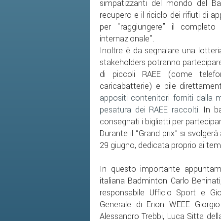
simpatizzanti del mondo del Bad
recupero e il riciclo dei rifiuti d
per “raggiungere” il completo 
internazionale”.
Inoltre è da segnalare una lotteri
stakeholders potranno partecipare 
di piccoli RAEE (come telefoni
caricabatterie) e pile direttamen
appositi contenitori forniti dalla 
pesatura dei RAEE raccolti.
In b
consegnati i biglietti per partecipa
Durante il “Grand prix” si svolge
29 giugno, dedicata proprio ai temi 
In questo importante appuntamen
italiana Badminton Carlo Beninat
responsabile Ufficio Sport e 
Generale di Erion WEEE Giorgio
Alessandro Trebbi, Luca Sitta del