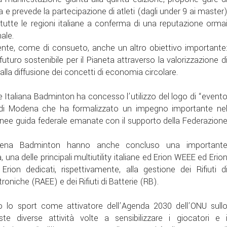
na e prevede la partecipazione di atleti (dagli under 9 ai master
a tutte le regioni italiane a conferma di una reputazione orma
nale.
esente, come di consueto, anche un altro obiettivo importante
futuro sostenibile per il Pianeta attraverso la valorizzazione d
alla diffusione dei concetti di economia circolare.
 Italiana Badminton ha concesso l’utilizzo del logo di “event
e di Modena che ha formalizzato un impegno importante ne
le linee guida federale emanate con il supporto della Federazion
odena Badminton hanno anche concluso una important
una delle principali multiutility italiane ed Erion WEEE ed Erio
rion dedicati, rispettivamente, alla gestione dei Rifiuti d
roniche (RAEE) e dei Rifiuti di Batterie (RB).
no lo sport come attivatore dell’Agenda 2030 dell’ONU sull
ste diverse attività volte a sensibilizzare i giocatori e 