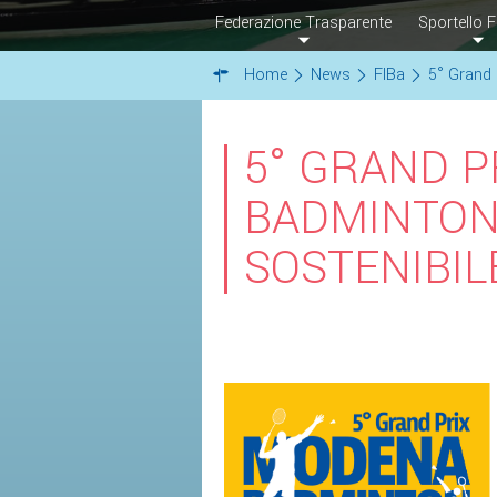
Federazione Trasparente
Sportello F
Home
News
FIBa
5° Grand 
5° GRAND 
BADMINTON
SOSTENIBIL