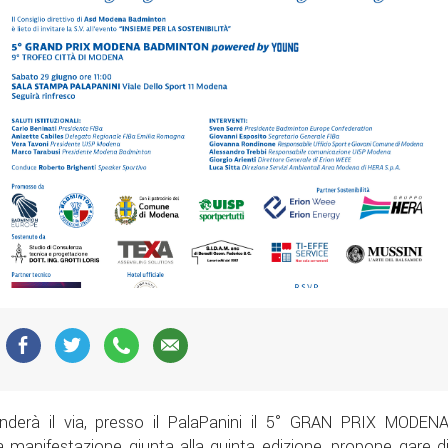
nderà il via, presso il PalaPanini il 5° GRAN PRIX MODEN
nifestazione giunta alla quinta edizione, propone gare d