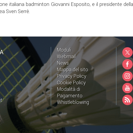
one italiana badminton Giovanni Esposito, e il presidente dell
a Sven Serrè.
Moduli
NA
Webmail
News
Mappa del sito
Privacy Policy
A
Cookie Policy
Modalità di
Pagamento
it
Whistleblowing