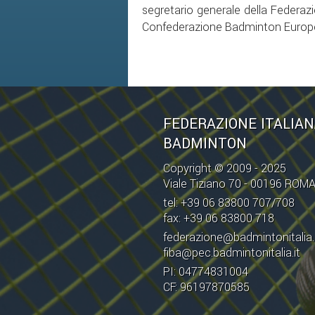
segretario generale della Federazi
Confederazione Badminton Europe
FEDERAZIONE ITALIA
BADMINTON
Copyright © 2009 - 2025
Viale Tiziano 70 - 00196 ROM
tel: +39 06 83800 707/708
fax: +39 06 83800 718
federazione@badmintonitalia.
fiba@pec.badmintonitalia.it
PI: 04774831004
CF: 96197870585