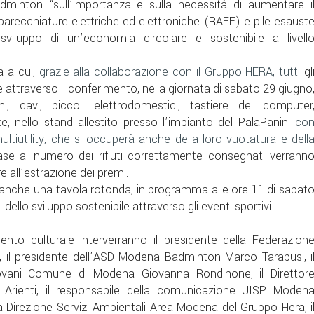
minton “sull’importanza e sulla necessità di aumentare i
i apparecchiature elettriche ed elettroniche (RAEE) e pile esaust
sviluppo di un’economia circolare e sostenibile a livell
a a cui,
grazie alla collaborazione con il Gruppo HERA, tutti
gl
attraverso il conferimento, nella giornata di sabato 29 giugno
, cavi, piccoli elettrodomestici, tastiere del computer
te, nello stand allestito presso l’impianto del PalaPanini
co
multiutility, che si occuperà anche della loro vuotatura e dell
ase al numero dei rifiuti correttamente consegnati verrann
re all’estrazione dei premi.
rà anche una tavola rotonda, in programma alle ore 11 di sabat
dello sviluppo sostenibile attraverso gli eventi sportivi.
to culturale interverranno il presidente della Federazion
i, il presidente dell’ASD Modena Badminton Marco Tarabusi, i
Giovani Comune di Modena Giovanna Rondinone,
il Direttor
 Arienti, il responsabile della comunicazione UISP Moden
la Direzione Servizi Ambientali Area Modena del Gruppo Hera, i