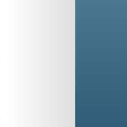
l
e
o
i
,
,
n
a
o
o
e
l
e
a
l