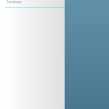
Territorio
)
i
:
i
o
l
e
e
n
i
o
i