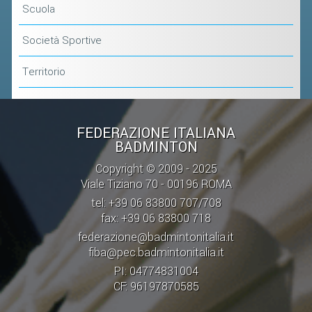
CLASSIFICHE 2013-2020
Scuola
MODULI
Società Sportive
MANIFESTAZIONI SPORTIVE
Territorio
UFFICIALI DI GARA
RICHIESTA TORNEI
EVENTI SOSTENIBILI
FEDERAZIONE ITALIANA
BADMINTON
PARA BADMINTON
Copyright © 2009 - 2025
Viale Tiziano 70 - 00196 ROMA
L'ATTIVITÀ
tel: +39 06 83800 707/708
fax: +39 06 83800 718
TESSERAMENTO
federazione@badmintonitalia.it
REGOLAMENTI
fiba@pec.badmintonitalia.it
GARE
PI: 04774831004
CF: 96197870585
STAFF TECNICO