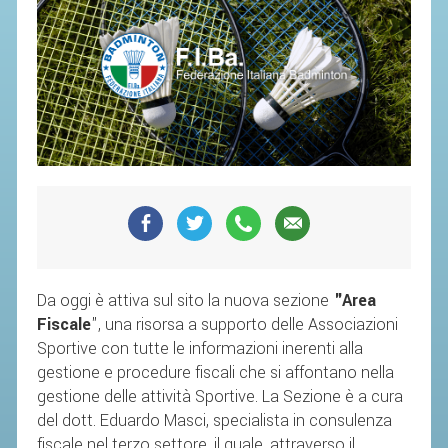
SEGRETERIA FEDERALE
CONTATTI
AVVISI E BANDI
CIRCOLARI
RESPONSABILITÀ SOCIALE
SAFEGUARDING
RICHIESTA PATROCINIO
GIUSTIZIA FEDERALE
Da oggi è attiva sul sito la nuova sezione
"Area
REGOLAMENTI
Fiscale
", una risorsa a supporto delle Associazioni
Sportive con tutte le informazioni inerenti alla
PROVVEDIMENTI
gestione e procedure fiscali che si affontano nella
ORGANI DI GIUSTIZIA FEDERALE
gestione delle attività Sportive. La Sezione è a cura
del dott. Eduardo Masci, specialista in consulenza
MAGLIA AZZURRA
fiscale nel terzo settore, il quale, attraverso il