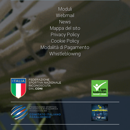
CLASSIFICHE 2016-2023
Moduli
ATLETI D'INTERESSE NAZIONALE
Webmail
SCHEDE ATLETI
News
Mappa del sito
Privacy Policy
PROMOZIONE
Cookie Policy
Modalità di Pagamento
NUOVI GIOCHI DELLA GIOVENTÙ
Whistleblowing
PROGETTO SHUTTLE TIME
TROFEO CONI
ENTI DI PROMOZIONE SPORTIVA
PROGETTI CONI
PROGETTI SPORT E SALUTE
FORMAZIONE