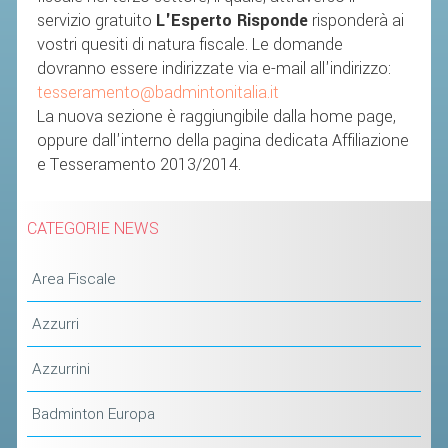
servizio gratuito
L'Esperto Risponde
risponderà ai
vostri quesiti di natura fiscale. Le domande
STAFF TECNICO
dovranno essere indirizzate via e-mail all'indirizzo
:
CTF – PALABADMINTON
tesseramento@badmintonitalia.it
ATLETI D'INTERESSE NAZIONALE
La nuova sezione è raggiungibile dalla home page,
oppure dall'interno della pagina dedicata Affiliazione
SCHEDE ATLETI
e Tesseramento 2013/2014.
VOLA CON NOI
CENTRI TECNICI TERRITORIALI
CATEGORIE NEWS
COMMISSIONE ATLETI
Area Fiscale
TESSERAMENTO
Azzurri
AFFILIAZIONE E TESSERAMENTO
Azzurrini
QUOTE E TASSE
Badminton Europa
CONVENZIONI