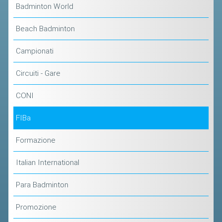
Badminton World
ACCEDI AL TESSERAMENTO ON
LINE
Beach Badminton
ASSICURAZIONE
Campionati
MODULI
AFFILIARE UN ESD
Circuiti - Gare
CONI
GARE ED EVENTI
FIBa
CALENDARIO
COMUNICATI
Formazione
ALBO D'ORO CAMPIONATI ITALIANI
Italian International
CAMPIONATI A SQUADRE
Para Badminton
EVENTI INTERNAZIONALI
CLASSIFICHE NAZIONALI
Promozione