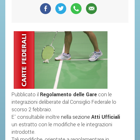
SEGRETERIA FEDERALE
CONTATTI
AVVISI E BANDI
CIRCOLARI
RESPONSABILITÀ SOCIALE
SAFEGUARDING
RICHIESTA PATROCINIO
GIUSTIZIA FEDERALE
P
ubblicato
il
Re
golamento delle Gare
con le
REGOLAMENTI
integrazioni deliberate dal Consiglio Federale
lo
scorso 2 febbraio.
PROVVEDIMENTI
E' consultabile inoltre
nella sezione
Atti Ufficiali
ORGANI DI GIUSTIZIA FEDERALE
un
estratto con le modifiche e le integrazioni
introdotte.
MAGLIA AZZURRA
Tali modifiche, orientate a regolamentare in