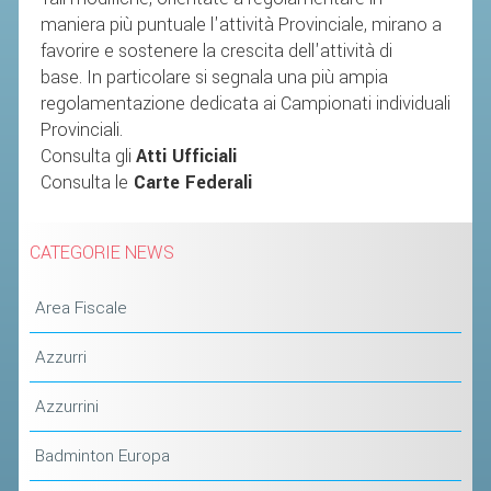
maniera più puntuale l'attività Provinciale, mirano a
favorire e sostenere la crescita dell'attività di
STAFF TECNICO
base.
In particolare si segnala una più ampia
CTF – PALABADMINTON
regolamentazione dedicata ai Campionati individuali
ATLETI D'INTERESSE NAZIONALE
Provinciali.
Consulta gli
Atti Ufficiali
SCHEDE ATLETI
Consulta le
Carte Federali
VOLA CON NOI
CENTRI TECNICI TERRITORIALI
CATEGORIE NEWS
COMMISSIONE ATLETI
Area Fiscale
TESSERAMENTO
Azzurri
AFFILIAZIONE E TESSERAMENTO
Azzurrini
QUOTE E TASSE
Badminton Europa
CONVENZIONI