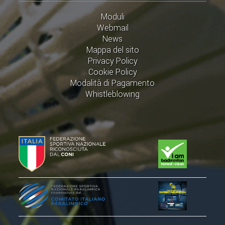
CLASSIFICHE 2016-2023
Moduli
ATLETI D'INTERESSE NAZIONALE
Webmail
SCHEDE ATLETI
News
Mappa del sito
Privacy Policy
PROMOZIONE
Cookie Policy
Modalità di Pagamento
NUOVI GIOCHI DELLA GIOVENTÙ
Whistleblowing
PROGETTO SHUTTLE TIME
TROFEO CONI
ENTI DI PROMOZIONE SPORTIVA
PROGETTI CONI
PROGETTI SPORT E SALUTE
FORMAZIONE