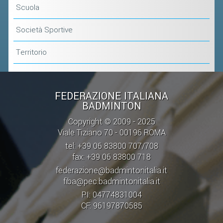
CLASSIFICHE 2013-2020
Scuola
MODULI
Società Sportive
MANIFESTAZIONI SPORTIVE
Territorio
UFFICIALI DI GARA
RICHIESTA TORNEI
EVENTI SOSTENIBILI
FEDERAZIONE ITALIANA
BADMINTON
PARA BADMINTON
Copyright © 2009 - 2025
Viale Tiziano 70 - 00196 ROMA
L'ATTIVITÀ
tel: +39 06 83800 707/708
fax: +39 06 83800 718
TESSERAMENTO
federazione@badmintonitalia.it
REGOLAMENTI
fiba@pec.badmintonitalia.it
GARE
PI: 04774831004
CF: 96197870585
STAFF TECNICO