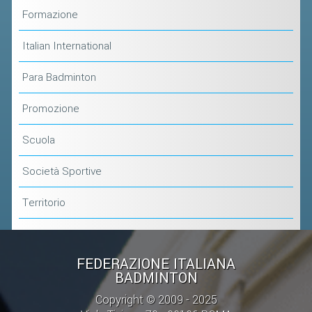
CLASSIFICHE 2013-2020
Formazione
MODULI
Italian International
MANIFESTAZIONI SPORTIVE
UFFICIALI DI GARA
Para Badminton
RICHIESTA TORNEI
Promozione
EVENTI SOSTENIBILI
Scuola
PARA BADMINTON
Società Sportive
L'ATTIVITÀ
Territorio
TESSERAMENTO
REGOLAMENTI
FEDERAZIONE ITALIANA
GARE
BADMINTON
STAFF TECNICO
Copyright © 2009 - 2025