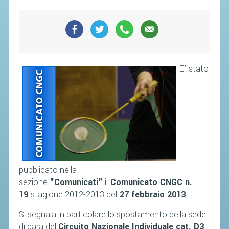
SEGRETERIA FEDERALE
CONTATTI
AVVISI E BANDI
CIRCOLARI
E' stato
RESPONSABILITÀ SOCIALE
SAFEGUARDING
RICHIESTA PATROCINIO
GIUSTIZIA FEDERALE
REGOLAMENTI
pubblicato nella
PROVVEDIMENTI
sezione
"Comunicati"
il
Comunicato CNGC n.
19
stagione 2012-2013 del
27 febbraio 2013
.
ORGANI DI GIUSTIZIA FEDERALE
Si segnala in particolare lo spostamento della sede
MAGLIA AZZURRA
di gara del
Circuito Nazionale Individuale cat. D3