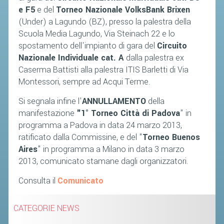
e F5
e del
Torneo Nazionale VolksBank Brixen
(Under) a Lagundo (BZ), presso la palestra della
STAFF TECNICO
Scuola Media Lagundo, Via Steinach 22 e lo
CTF – PALABADMINTON
spostamento dell'impianto di gara del
Circuito
Nazionale Individuale cat. A
dalla palestra ex
ATLETI D'INTERESSE NAZIONALE
Caserma Battisti alla palestra ITIS Barletti di Via
SCHEDE ATLETI
Montessori, sempre ad Acqui Terme.
VOLA CON NOI
Si segnala infine l'
ANNULLAMENTO
della
CENTRI TECNICI TERRITORIALI
manifestazione
"1° Torneo Città di Padova
" in
programma a Padova in data 24 marzo 2013,
COMMISSIONE ATLETI
ratificato dalla Commissine, e del "
Torneo Buenos
Aires
" in programma a Milano in data 3 marzo
TESSERAMENTO
2013, comunicato stamane dagli organizzatori.
AFFILIAZIONE E TESSERAMENTO
Consulta il
Comunicato
QUOTE E TASSE
CATEGORIE NEWS
CONVENZIONI