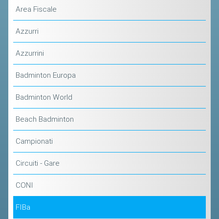
ACCEDI AL TESSERAMENTO ON
Area Fiscale
LINE
Azzurri
ASSICURAZIONE
MODULI
Azzurrini
AFFILIARE UN ESD
Badminton Europa
GARE ED EVENTI
Badminton World
Beach Badminton
CALENDARIO
COMUNICATI
Campionati
ALBO D'ORO CAMPIONATI ITALIANI
Circuiti - Gare
CAMPIONATI A SQUADRE
CONI
EVENTI INTERNAZIONALI
CLASSIFICHE NAZIONALI
FIBa