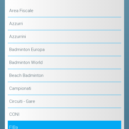
CLASSIFICHE 2013-2020
MODULI
Area Fiscale
MANIFESTAZIONI SPORTIVE
Azzurri
UFFICIALI DI GARA
Azzurrini
RICHIESTA TORNEI
Badminton Europa
EVENTI SOSTENIBILI
Badminton World
PARA BADMINTON
Beach Badminton
L'ATTIVITÀ
Campionati
TESSERAMENTO
REGOLAMENTI
Circuiti - Gare
GARE
CONI
STAFF TECNICO
FIBa