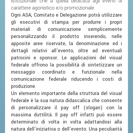
istituzionale che a quella dedicata agli eventi di
carattere agonistico e/o promozionale.
STAFF TECNICO
Ogni ASA, Comitato e Delegazione potrà utilizzare
gli esecutivi di stampa per produrre i propri
CTF – PALABADMINTON
materiali di comunicazione semplicemente
ATLETI D'INTERESSE NAZIONALE
personalizzando il prodotto inserendo, nelle
apposite aree riservate, la denominazione ed i
SCHEDE ATLETI
dettagli relativi all’evento, oltre ad eventuali
VOLA CON NOI
patrocini e sponsor. Le applicazioni del visual
CENTRI TECNICI TERRITORIALI
federale offrono la possibilità di sintetizzare un
messaggio coordinato e funzionale nella
COMMISSIONE ATLETI
comunicazione federale riducendo i costi di
produzione.
TESSERAMENTO
Un elemento importante della struttura del visual
federale è la sua natura didascalica che consente
AFFILIAZIONE E TESSERAMENTO
di personalizzare il pay off (slogan) con la
massima duttilità. Il pay off i
nfatti p
uò essere
QUOTE E TASSE
determinato di volta in volta adattandosi alla
CONVENZIONI
natura dell’iniziativa o dell’evento. Una peculiarità