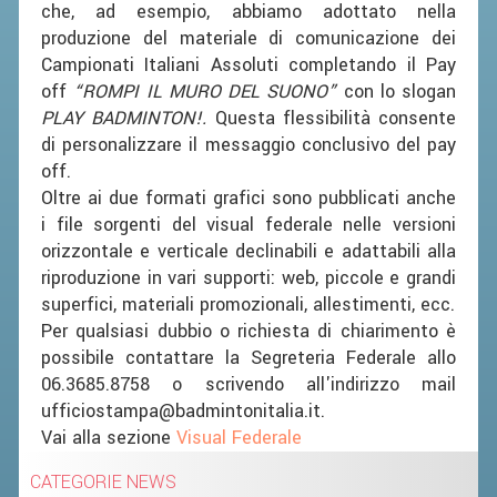
che, ad esempio, abbiamo adottato nella
ACCEDI AL TESSERAMENTO ON
produzione del materiale di comunicazione dei
LINE
Campionati Italiani Assoluti completando il Pay
ASSICURAZIONE
off
“ROMPI IL MURO DEL SUONO”
con lo slogan
MODULI
PLAY BADMINTON!.
Questa flessibilità consente
di personalizzare il messaggio conclusivo del pay
AFFILIARE UN ESD
off.
Oltre ai due formati grafici sono pubblicati anche
GARE ED EVENTI
i file sorgenti del visual federale nelle versioni
orizzontale e verticale declinabili e adattabili alla
CALENDARIO
riproduzione in vari supporti: web, piccole e grandi
superfici, materiali promozionali, allestimenti, ecc.
COMUNICATI
Per qualsiasi dubbio o richiesta di chiarimento è
ALBO D'ORO CAMPIONATI ITALIANI
possibile contattare la Segreteria Federale allo
06.3685.8758 o scrivendo all'indirizzo mail
CAMPIONATI A SQUADRE
ufficiostampa@badmintonitalia.it.
EVENTI INTERNAZIONALI
Vai alla sezione
Visual Federale
CLASSIFICHE NAZIONALI
CATEGORIE NEWS