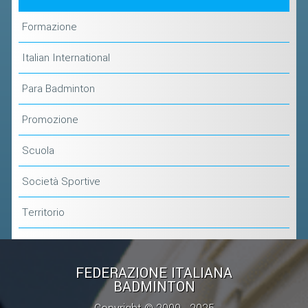
CLASSIFICHE 2016-2023
ATLETI D'INTERESSE NAZIONALE
Formazione
SCHEDE ATLETI
Italian International
PROMOZIONE
Para Badminton
Promozione
NUOVI GIOCHI DELLA GIOVENTÙ
PROGETTO SHUTTLE TIME
Scuola
TROFEO CONI
Società Sportive
ENTI DI PROMOZIONE SPORTIVA
Territorio
PROGETTI CONI
PROGETTI SPORT E SALUTE
FEDERAZIONE ITALIANA
FORMAZIONE
BADMINTON