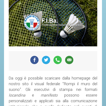
SEGRETERIA FEDERALE
CONTATTI
AVVISI E BANDI
CIRCOLARI
RESPONSABILITÀ SOCIALE
SAFEGUARDING
RICHIESTA PATROCINIO
GIUSTIZIA FEDERALE
REGOLAMENTI
Da oggi è possibile scaricare dalla homepage del
PROVVEDIMENTI
nostro sito il visual federale “Rompi il muro del
suono”. Glii esecutivi di stampa nei formati
ORGANI DI GIUSTIZIA FEDERALE
locandina
e
manifesto
possono essere
personalizzati e applicati sia alla comunicazione
MAGLIA AZZURRA