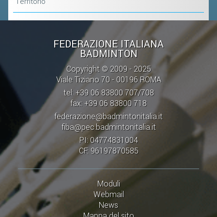
Territorio
CLASSIFICHE 2013-2020
MODULI
MANIFESTAZIONI SPORTIVE
FEDERAZIONE ITALIANA
UFFICIALI DI GARA
BADMINTON
RICHIESTA TORNEI
Copyright © 2009 - 2025
Viale Tiziano 70 - 00196 ROMA
EVENTI SOSTENIBILI
tel: +39 06 83800 707/708
fax: +39 06 83800 718
PARA BADMINTON
federazione@badmintonitalia.it
fiba@pec.badmintonitalia.it
L'ATTIVITÀ
PI: 04774831004
CF: 96197870585
TESSERAMENTO
REGOLAMENTI
Moduli
GARE
Webmail
STAFF TECNICO
News
Mappa del sito