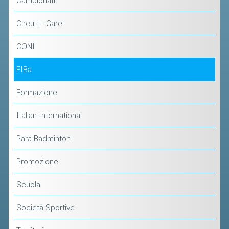
Campionati
ACCEDI AL TESSERAMENTO ON
LINE
Circuiti - Gare
ASSICURAZIONE
CONI
MODULI
FIBa
AFFILIARE UN ESD
Formazione
GARE ED EVENTI
Italian International
CALENDARIO
Para Badminton
COMUNICATI
ALBO D'ORO CAMPIONATI ITALIANI
Promozione
CAMPIONATI A SQUADRE
Scuola
EVENTI INTERNAZIONALI
Società Sportive
CLASSIFICHE NAZIONALI