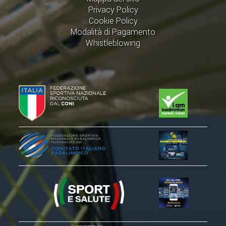
CLASSIFICHE 2016-2023
Privacy Policy
ATLETI D'INTERESSE NAZIONALE
Cookie Policy
Modalità di Pagamento
SCHEDE ATLETI
Whistleblowing
PROMOZIONE
NUOVI GIOCHI DELLA GIOVENTÙ
PROGETTO SHUTTLE TIME
TROFEO CONI
ENTI DI PROMOZIONE SPORTIVA
PROGETTI CONI
PROGETTI SPORT E SALUTE
FORMAZIONE