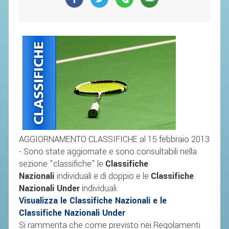
SEGRETERIA FEDERALE
CONTATTI
AVVISI E BANDI
CIRCOLARI
RESPONSABILITÀ SOCIALE
SAFEGUARDING
RICHIESTA PATROCINIO
GIUSTIZIA FEDERALE
AGGIORNAMENTO CLASSIFICHE al 15 febbraio 2013
- Sono state aggiornate e sono consultabili nella
REGOLAMENTI
sezione "classifiche" le
Classifiche
Nazionali
individuali e di doppio e le
Classifiche
PROVVEDIMENTI
Nazionali Under
individuali.
ORGANI DI GIUSTIZIA FEDERALE
Visualizza le Classifiche Nazionali e
le
Classifiche Nazionali Under
Si rammenta che come previsto nei Regolamenti
MAGLIA AZZURRA