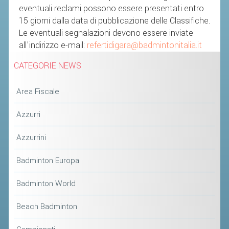
eventuali reclami possono essere
presentati entro
15 giorni dalla data di pubblicazione delle Classifiche.
STAFF TECNICO
Le eventuali segnalazioni devono essere inviate
CTF – PALABADMINTON
all'indirizzo e-mail
:
refertidigara@badmintonitalia.it
ATLETI D'INTERESSE NAZIONALE
CATEGORIE NEWS
SCHEDE ATLETI
Area Fiscale
VOLA CON NOI
CENTRI TECNICI TERRITORIALI
Azzurri
COMMISSIONE ATLETI
Azzurrini
TESSERAMENTO
Badminton Europa
Badminton World
AFFILIAZIONE E TESSERAMENTO
QUOTE E TASSE
Beach Badminton
CONVENZIONI