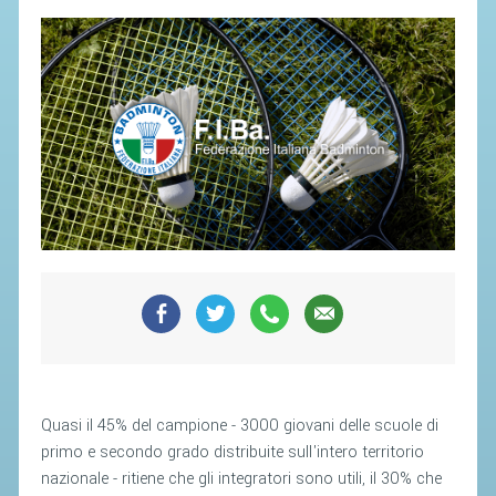
SEGRETERIA FEDERALE
CONTATTI
AVVISI E BANDI
CIRCOLARI
RESPONSABILITÀ SOCIALE
SAFEGUARDING
RICHIESTA PATROCINIO
GIUSTIZIA FEDERALE
REGOLAMENTI
PROVVEDIMENTI
Quasi il 45% del campione - 3000 giovani delle scuole di
ORGANI DI GIUSTIZIA FEDERALE
primo e secondo grado distribuite sull'intero territorio
nazionale - ritiene che gli integratori sono utili, il 30% che
MAGLIA AZZURRA