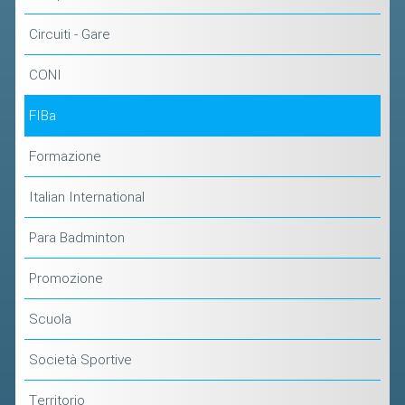
VOLA CON NOI
Circuiti - Gare
DIRIGENTI
CORSI
CONI
MATERIALE DIDATTICO
FIBa
DOCUMENTAZIONE E RICERCA
Formazione
CONVENZIONI UNIVERSITÀ
DOCENTI FORMATORI
Italian International
(D)ISTANTI DI B@DMINTON
Para Badminton
ALBI FEDERALI
Promozione
FEDERAZIONE TRASPARENTE
Scuola
AMMISSIONE, AFFILIAZIONE E
Società Sportive
REVOCA DI SOCIETÀ, ASSOCIAZIONI
E TESSERATI
Territorio