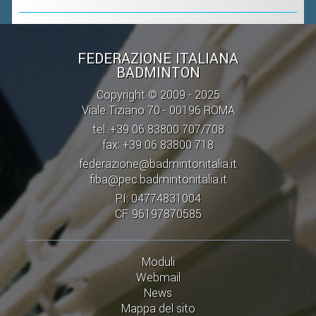
CONTROLLO IN ORDINE AL
REGOLARE SVOLGIMENTO DELLE
COMPETIZIONI E DEI CAMPIONATI
FEDERAZIONE ITALIANA
SPORTIVI PROFESSIONISTICI
BADMINTON
ATTIVITÀ RELATIVE ALLA
Copyright © 2009 - 2025
PREPARAZIONE OLIMPICA E
Viale Tiziano 70 - 00196 ROMA
ALL'ALTO LIVELLO
tel: +39 06 83800 707/708
fax: +39 06 83800 718
UTILIZZAZIONE DEI CONTRIBUTI
federazione@badmintonitalia.it
PUBBLICI
fiba@pec.badmintonitalia.it
FORMAZIONE DEI TECNICI
PI: 04774831004
CF: 96197870585
UTILIZZAZIONE E GESTIONE DEGLI
IMPIANTI SPORTIVI PUBBLICI
CONTROLLI E RILIEVI
Moduli
SULL'AMMINISTRAZIONE
Webmail
News
ALTRI CONTENUTI
Mappa del sito