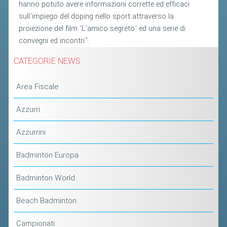
CLASSIFICHE 2016-2023
hanno potuto avere informazioni corrette ed efficaci
sull'impiego del doping nello sport attraverso la
ATLETI D'INTERESSE NAZIONALE
proiezione del film 'L'amico segreto' ed una serie di
SCHEDE ATLETI
convegni ed incontri".
CATEGORIE NEWS
PROMOZIONE
Area Fiscale
NUOVI GIOCHI DELLA GIOVENTÙ
PROGETTO SHUTTLE TIME
Azzurri
TROFEO CONI
Azzurrini
ENTI DI PROMOZIONE SPORTIVA
Badminton Europa
PROGETTI CONI
PROGETTI SPORT E SALUTE
Badminton World
Beach Badminton
FORMAZIONE
Campionati