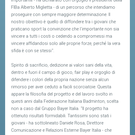
importante - ha dichiarato con orgoglio il presidente della
CLASSIFICHE 2013-2020
FIBa Alberto Miglietta - di un percorso che intendiamo
MODULI
proseguire con sempre maggiore determinazione. Il
MANIFESTAZIONI SPORTIVE
nostro obiettivo è quello di diffondere tra i giovani che
praticano sport la convinzione che l'importante non sia
UFFICIALI DI GARA
vincere a tutti i costi o cedendo a compromessi ma
RICHIESTA TORNEI
vincere affidandosi solo alle proprie forze, perché la vera
sfida è con se stessi".
EVENTI SOSTENIBILI
Spirito di sacrificio, dedizione ai valori sani della vita,
PARA BADMINTON
dentro e fuori il campo di gioco, fair play e orgoglio di
difendere i colori della propria nazione senza alcun
L'ATTIVITÀ
rimorso per aver ceduto a facili scorciatoie. Questa
appare la filosofia del progetto e del lavoro svolto in
TESSERAMENTO
questi anni dalla Federazione Italiana Badminton, scelta
REGOLAMENTI
non a caso dal Gruppo Bayer Italia. "Il progetto ha
GARE
ottenuto risultati formidabili. Tantissimi sono stati i
giovani - ha sottolineato Daniele Rosa, Direttore
STAFF TECNICO
Comunicazione e Relazioni Esterne Bayer Italia - che