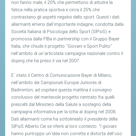
non fanno male, il 20% che permettono di attutire la
fatica nella pratica sportiva e circa il 25% che
STAFF TECNICO
contrastano gli aspetti negativi dello sport. Questi i dati
CTF – PALABADMINTON
allarmanti emersi dall'importante indagine, condotta dalla
Società Italiana di Psicologia dello Sport (SIPsiS) e
ATLETI D'INTERESSE NAZIONALE
promossa dalla FIBa in partnership con il Gruppo Bayer
SCHEDE ATLETI
Italia, che chiude il progetto "Giovani e Sport Pulito"
nell'ambito di un'articolata campagna nazionale contro il
VOLA CON NOI
doping che ha preso il via nel 2007.
CENTRI TECNICI TERRITORIALI
E' stato il Centro di Comunicazione Bayer di Milano,
COMMISSIONE ATLETI
nell'ambito dei Campionati Europei Juniores di
Badminton, ad ospitare questa mattina il convegno
TESSERAMENTO
conclusivo del meritevole progetto rientrato fra quelli
prescelti dal Ministero della Salute a sostegno della
AFFILIAZIONE E TESSERAMENTO
campagna informativa per la lotta al doping nel 2008.
QUOTE E TASSE
Dati allarmanti come ha sottolineato il presidente della
SIPsiS Alberto Cei se riferiti al loro contesto. "I giovani
CONVENZIONI
hanno purtroppo un'idea non corretta e distorta dell'uso