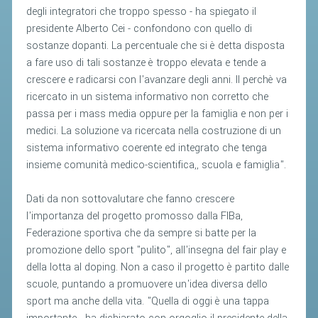
ACCEDI AL TESSERAMENTO ON
degli integratori che troppo spesso - ha spiegato il
LINE
presidente Alberto Cei - confondono con quello di
sostanze dopanti. La percentuale che si è detta disposta
ASSICURAZIONE
a fare uso di tali sostanze è troppo elevata e tende a
MODULI
crescere e radicarsi con l'avanzare degli anni. Il perchè va
ricercato in un sistema informativo non corretto che
AFFILIARE UN ESD
passa per i mass media oppure per la famiglia e non per i
medici. La soluzione va ricercata nella costruzione di un
GARE ED EVENTI
sistema informativo coerente ed integrato che tenga
insieme comunità medico-scientifica,, scuola e famiglia".
CALENDARIO
COMUNICATI
Dati da non sottovalutare che fanno crescere
l'importanza del progetto promosso dalla FIBa,
ALBO D'ORO CAMPIONATI ITALIANI
Federazione sportiva che da sempre si batte per la
CAMPIONATI A SQUADRE
promozione dello sport "pulito", all'insegna del fair play e
della lotta al doping. Non a caso il progetto è partito dalle
EVENTI INTERNAZIONALI
scuole, puntando a promuovere un'idea diversa dello
CLASSIFICHE NAZIONALI
sport ma anche della vita. "Quella di oggi è una tappa