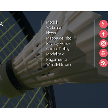
Moduli
NA
Webmail
News
Mappa del sito
Privacy Policy
A
Cookie Policy
Modalità di
Pagamento
it
Whistleblowing