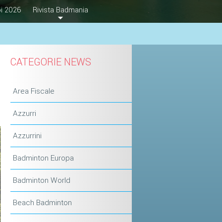
i 2026
Rivista Badmania
CATEGORIE NEWS
Area Fiscale
Azzurri
Azzurrini
Badminton Europa
Badminton World
Beach Badminton