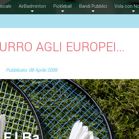
iscale
AirBadminton
Pickleball
Bandi Pubblici
Vola con No
URRO AGLI EUROPEI...
Pubblicato: 08 Aprile 2009