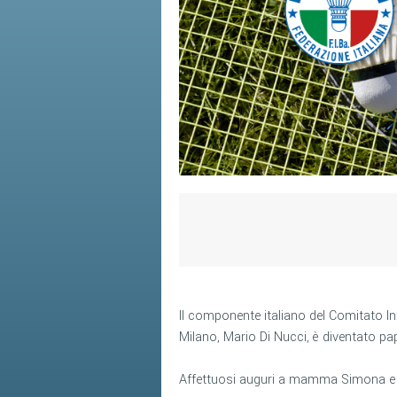
Il componente italiano del Comitato In
Milano, Mario Di Nucci, è diventato pa
Affettuosi auguri a mamma Simona e p