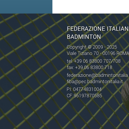
FEDERAZIONE ITALIA
BADMINTON
Copyright © 2009 - 2025
Viale Tiziano 70 - 00196 ROM
tel: +39 06 83800 707/708
fax: +39 06 83800 718
federazione@badmintonitalia.
fiba@pec.badmintonitalia.it
PI: 04774831004
CF: 96197870585