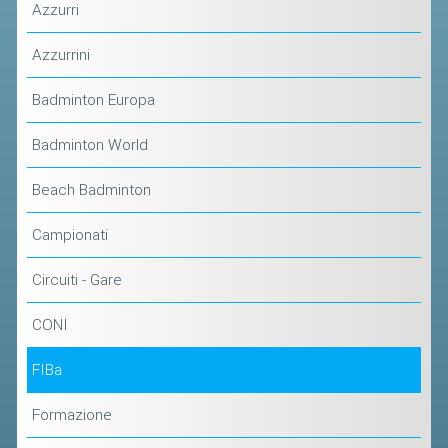
Azzurri
ACCEDI AL TESSERAMENTO ON
LINE
Azzurrini
ASSICURAZIONE
Badminton Europa
MODULI
AFFILIARE UN ESD
Badminton World
Beach Badminton
GARE ED EVENTI
Campionati
CALENDARIO
Circuiti - Gare
COMUNICATI
ALBO D'ORO CAMPIONATI ITALIANI
CONI
CAMPIONATI A SQUADRE
FIBa
EVENTI INTERNAZIONALI
Formazione
CLASSIFICHE NAZIONALI