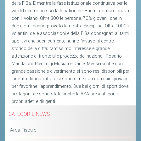
della FIBa. E mentre la fase istituzionale continuava per le
vie del centro presso la location del Badminton si giocava
STAFF TECNICO
con il volano. Oltre 300 le persone, 70% giovani, che in
CTF – PALABADMINTON
due giorni hanno provato la nostra disciplina. Oltre 1000 i
volantini delle associazioni e della FIBa consegnati ai tanti
ATLETI D'INTERESSE NAZIONALE
sportivi che pacificamente hanno 'invaso' il centro
SCHEDE ATLETI
storico della città; tantissimo interesse e grande
attenzione di fronte alle prodezze dei nazionali Rosario
VOLA CON NOI
Maddaloni, Pier Luigi Musiari e Daniel Messersì che con
CENTRI TECNICI TERRITORIALI
grande passione e divertimento si sono resi disponibili per
incontri dimostrativi e si sono cimentati con i più giovani
COMMISSIONE ATLETI
per favorirne l'apprendimento. Due bei giorni di sport dove
protagoniste sono state anche le ASA presenti con i
TESSERAMENTO
propri atleti e dirigenti.
AFFILIAZIONE E TESSERAMENTO
CATEGORIE NEWS
QUOTE E TASSE
Area Fiscale
CONVENZIONI