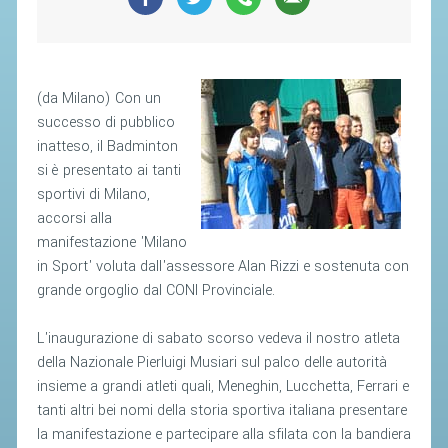
SEGRETERIA FEDERALE
CONTATTI
AVVISI E BANDI
(da Milano) Con un
CIRCOLARI
successo di pubblico
RESPONSABILITÀ SOCIALE
inatteso, il Badminton
si è presentato ai tanti
SAFEGUARDING
sportivi di Milano,
RICHIESTA PATROCINIO
accorsi alla
manifestazione 'Milano
GIUSTIZIA FEDERALE
in Sport' voluta dall'assessore Alan Rizzi e sostenuta con
grande orgoglio dal CONI Provinciale.
REGOLAMENTI
L'inaugurazione di sabato scorso vedeva il nostro atleta
PROVVEDIMENTI
della Nazionale Pierluigi Musiari sul palco delle autorità
insieme a grandi atleti quali, Meneghin, Lucchetta, Ferrari e
ORGANI DI GIUSTIZIA FEDERALE
tanti altri bei nomi della storia sportiva italiana presentare
la manifestazione e partecipare alla sfilata con la bandiera
MAGLIA AZZURRA