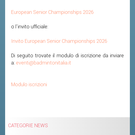
CLASSIFICHE 2016-2023
ATLETI D'INTERESSE NAZIONALE
European Senior Championships 2026
SCHEDE ATLETI
o l'invito ufficiale:
PROMOZIONE
Invito European Senior Championships 2026
NUOVI GIOCHI DELLA GIOVENTÙ
Di seguito trovate il modulo di iscrizione da inviare
a:
eventi@badmintonitalia.it
PROGETTO SHUTTLE TIME
TROFEO CONI
Modulo iscrizioni
ENTI DI PROMOZIONE SPORTIVA
PROGETTI CONI
PROGETTI SPORT E SALUTE
FORMAZIONE
CATEGORIE NEWS