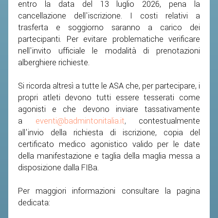
CLASSIFICHE 2013-2020
entro la data del 13 luglio 2026, pena la
cancellazione dell'iscrizione. I costi relativi a
MODULI
trasferta e soggiorno saranno a carico dei
MANIFESTAZIONI SPORTIVE
partecipanti. Per evitare problematiche verificare
nell'invito ufficiale le modalità di prenotazioni
UFFICIALI DI GARA
alberghiere richieste.
RICHIESTA TORNEI
EVENTI SOSTENIBILI
Si ricorda altresì a tutte le ASA che, per partecipare, i
propri atleti devono tutti essere tesserati come
agonisti e che devono inviare tassativamente
PARA BADMINTON
a
eventi@badmintonitalia.it
,
contestualmente
all'invio della richiesta di iscrizione, copia del
L'ATTIVITÀ
certificato medico agonistico valido per le date
TESSERAMENTO
della manifestazione e taglia della maglia messa a
disposizione dalla FIBa.
REGOLAMENTI
GARE
Per maggiori informazioni consultare la pagina
dedicata:
STAFF TECNICO