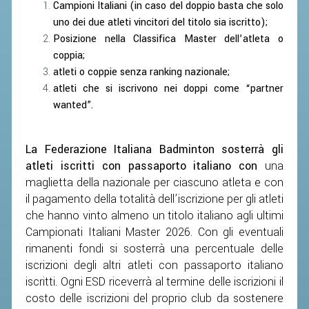
Campioni Italiani (in caso del doppio basta che solo
ACCEDI AL TESSERAMENTO ON
uno dei due atleti vincitori del titolo sia iscritto);
LINE
Posizione nella Classifica Master dell’atleta o
ASSICURAZIONE
coppia;
MODULI
atleti o coppie senza ranking nazionale;
atleti che si iscrivono nei doppi come “partner
AFFILIARE UN ESD
wanted”.
GARE ED EVENTI
La Federazione Italiana Badminton sosterrà gli
atleti iscritti con passaporto italiano con
una
CALENDARIO
maglietta della nazionale per ciascuno atleta e con
COMUNICATI
il pagamento della totalità dell’iscrizione per gli atleti
che hanno vinto almeno un titolo italiano agli ultimi
ALBO D'ORO CAMPIONATI ITALIANI
Campionati Italiani Master 2026. Con gli eventuali
CAMPIONATI A SQUADRE
rimanenti fondi si sosterrà una percentuale delle
EVENTI INTERNAZIONALI
iscrizioni degli altri atleti con passaporto italiano
iscritti. Ogni ESD riceverrà al termine delle iscrizioni il
CLASSIFICHE NAZIONALI
costo delle iscrizioni del proprio club da sostenere