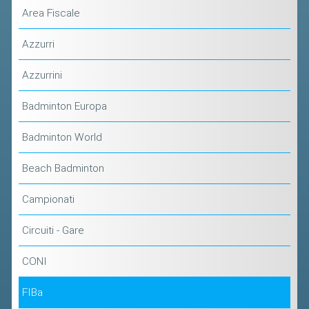
VOLA CON NOI
Area Fiscale
DIRIGENTI
Azzurri
CORSI
Azzurrini
MATERIALE DIDATTICO
DOCUMENTAZIONE E RICERCA
Badminton Europa
CONVENZIONI UNIVERSITÀ
Badminton World
DOCENTI FORMATORI
Beach Badminton
(D)ISTANTI DI B@DMINTON
ALBI FEDERALI
Campionati
Circuiti - Gare
FEDERAZIONE TRASPARENTE
CONI
AMMISSIONE, AFFILIAZIONE E
REVOCA DI SOCIETÀ, ASSOCIAZIONI
FIBa
E TESSERATI