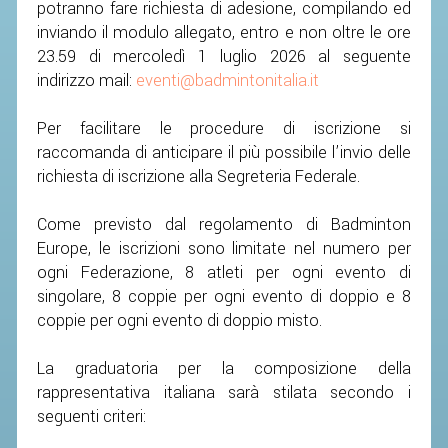
potranno fare richiesta di adesione, compilando ed
inviando il modulo allegato, entro e non oltre le ore
STAFF TECNICO
23.59 di mercoledì 1 luglio 2026 al seguente
indirizzo mail:
eventi@badmintonitalia.it
CTF – PALABADMINTON
ATLETI D'INTERESSE NAZIONALE
Per facilitare le procedure di iscrizione si
SCHEDE ATLETI
raccomanda di anticipare il più possibile l’invio delle
richiesta di iscrizione alla Segreteria Federale.
VOLA CON NOI
CENTRI TECNICI TERRITORIALI
Come previsto dal regolamento di Badminton
Europe, le iscrizioni sono limitate nel numero per
COMMISSIONE ATLETI
ogni Federazione, 8 atleti per ogni evento di
singolare, 8 coppie per ogni evento di doppio e 8
TESSERAMENTO
coppie per ogni evento di doppio misto.
AFFILIAZIONE E TESSERAMENTO
La graduatoria per la composizione della
rappresentativa italiana sarà stilata secondo i
QUOTE E TASSE
seguenti criteri:
CONVENZIONI