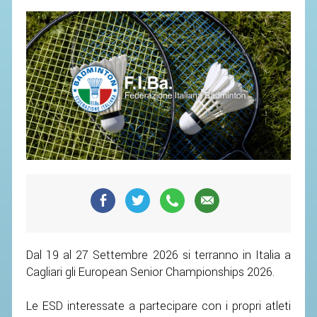
SEGRETERIA FEDERALE
CONTATTI
AVVISI E BANDI
CIRCOLARI
RESPONSABILITÀ SOCIALE
SAFEGUARDING
RICHIESTA PATROCINIO
GIUSTIZIA FEDERALE
REGOLAMENTI
PROVVEDIMENTI
Dal 19 al 27 Settembre 2026 si terranno in Italia a
Cagliari gli European Senior Championships 2026.
ORGANI DI GIUSTIZIA FEDERALE
Le ESD interessate a partecipare con i propri atleti
MAGLIA AZZURRA