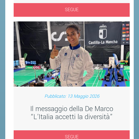
CLASSIFICHE 2016-2023
SEGUE
ATLETI D'INTERESSE NAZIONALE
SCHEDE ATLETI
PROMOZIONE
NUOVI GIOCHI DELLA GIOVENTÙ
PROGETTO SHUTTLE TIME
TROFEO CONI
ENTI DI PROMOZIONE SPORTIVA
Pubblicato: 13 Maggio 2026
PROGETTI CONI
Il messaggio della De Marco
PROGETTI SPORT E SALUTE
“L’Italia accetti la diversità”
FORMAZIONE
SEGUE