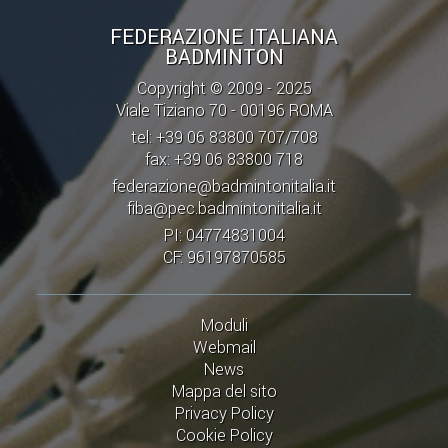
FEDERAZIONE ITALIANA
BADMINTON
Copyright © 2009 - 2025
Viale Tiziano 70 - 00196 ROMA
tel: +39 06 83800 707/708
fax: +39 06 83800 718
federazione@badmintonitalia.it
fiba@pec.badmintonitalia.it
PI: 04774831004
CF: 96197870585
Moduli
Webmail
News
Mappa del sito
Privacy Policy
Cookie Policy