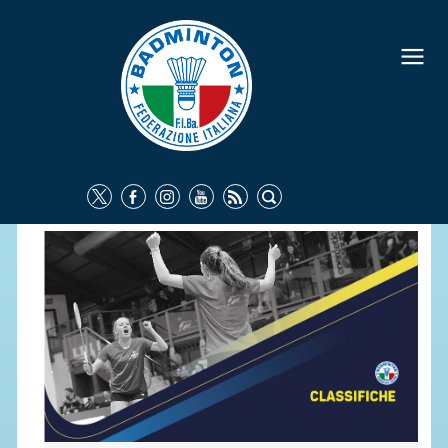
FEDERAZIONE
IDENTITÀ
CONSIGLIO FEDERALE
COMMISSIONI FEDERALI
ORGANI TERRITORIALI
SOCIETÀ SPORTIVE
CARTE FEDERALI
ATTI UFFICIALI
TUTELA DELLA SALUTE -
ANTIDOPING
COMUNICAZIONE E MARKETING