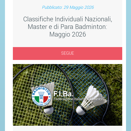
SEGRETERIA FEDERALE
Pubblicato: 29 Maggio 2026
CONTATTI
Classifiche Individuali Nazionali,
AVVISI E BANDI
Master e di Para Badminton:
CIRCOLARI
Maggio 2026
RESPONSABILITÀ SOCIALE
SAFEGUARDING
SEGUE
RICHIESTA PATROCINIO
GIUSTIZIA FEDERALE
REGOLAMENTI
PROVVEDIMENTI
ORGANI DI GIUSTIZIA FEDERALE
MAGLIA AZZURRA