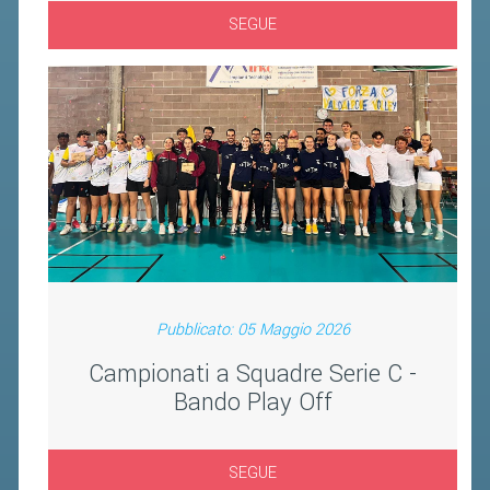
BANDI DI GARA E CONTRATTI
SEGUE
WHISTLEBLOWING
SPORTELLO FISCALE
NOVITÀ FISCALI
MODULISTICA
SCADENZARIO
DOCUMENTI E APPROFONDIMENTI
Pubblicato: 05 Maggio 2026
AIRBADMINTON
Campionati a Squadre Serie C -
TAPPE REGIONALI AIRBADMINTON
Bando Play Off
PICKLEBALL
SEGUE