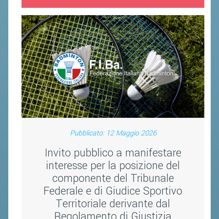
VOLA CON NOI
DIRIGENTI
CORSI
MATERIALE DIDATTICO
DOCUMENTAZIONE E RICERCA
CONVENZIONI UNIVERSITÀ
DOCENTI FORMATORI
(D)ISTANTI DI B@DMINTON
Pubblicato: 12 Maggio 2026
ALBI FEDERALI
Invito pubblico a manifestare
interesse per la posizione del
FEDERAZIONE TRASPARENTE
componente del Tribunale
Federale e di Giudice Sportivo
AMMISSIONE, AFFILIAZIONE E
Territoriale derivante dal
REVOCA DI SOCIETÀ, ASSOCIAZIONI
E TESSERATI
Regolamento di Giustizia