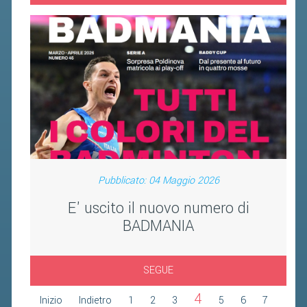
FIBA PICKLEBALL TOUR
CLASSIFICHE PICKLEBALL
BANDI PUBBLICI
VOLA CON NOI 2026
RIVISTA BADMANIA
2026
2025
Pubblicato: 04 Maggio 2026
2024
E' uscito il nuovo numero di
BADMANIA
2023
2022
SEGUE
2021
2020
4
Inizio
Indietro
1
2
3
5
6
7