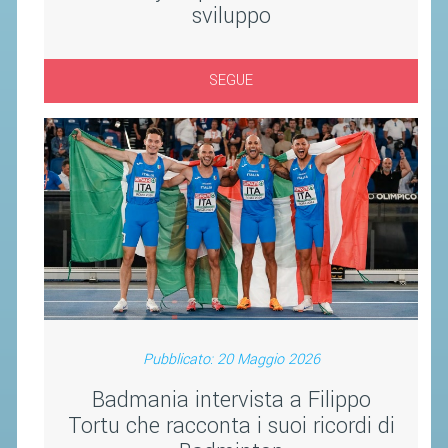
sviluppo
ACCEDI AL TESSERAMENTO ON
LINE
ASSICURAZIONE
SEGUE
MODULI
AFFILIARE UN ESD
GARE ED EVENTI
CALENDARIO
COMUNICATI
ALBO D'ORO CAMPIONATI ITALIANI
CAMPIONATI A SQUADRE
Pubblicato: 20 Maggio 2026
EVENTI INTERNAZIONALI
Badmania intervista a Filippo
CLASSIFICHE NAZIONALI
Tortu che racconta i suoi ricordi di