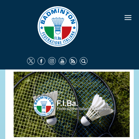
FEDERAZIONE
IDENTITÀ
CONSIGLIO FEDERALE
COMMISSIONI FEDERALI
ORGANI TERRITORIALI
SOCIETÀ SPORTIVE
CARTE FEDERALI
ATTI UFFICIALI
TUTELA DELLA SALUTE -
ANTIDOPING
COMUNICAZIONE E MARKETING