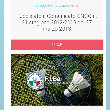
SEGRETERIA FEDERALE
Pubblicato: 28 Marzo 2013
CONTATTI
Pubblicato il Comunicato CNGC n.
AVVISI E BANDI
21 stagione 2012-2013 del 27
CIRCOLARI
marzo 2013
RESPONSABILITÀ SOCIALE
SAFEGUARDING
SEGUE
RICHIESTA PATROCINIO
GIUSTIZIA FEDERALE
REGOLAMENTI
PROVVEDIMENTI
ORGANI DI GIUSTIZIA FEDERALE
MAGLIA AZZURRA