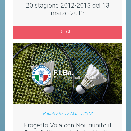
CLASSIFICHE 2016-2023
20 stagione 2012-2013 del 13
ATLETI D'INTERESSE NAZIONALE
marzo 2013
SCHEDE ATLETI
SEGUE
PROMOZIONE
NUOVI GIOCHI DELLA GIOVENTÙ
PROGETTO SHUTTLE TIME
TROFEO CONI
ENTI DI PROMOZIONE SPORTIVA
PROGETTI CONI
PROGETTI SPORT E SALUTE
Pubblicato: 12 Marzo 2013
FORMAZIONE
Progetto Vola con Noi: riunito il