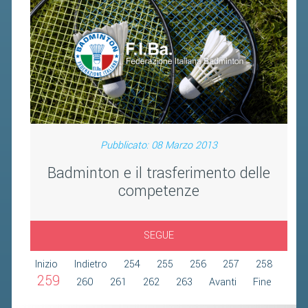
FIBA PICKLEBALL TOUR
CLASSIFICHE PICKLEBALL
BANDI PUBBLICI
VOLA CON NOI 2026
RIVISTA BADMANIA
Pubblicato: 08 Marzo 2013
2026
Badminton e il trasferimento delle
2025
competenze
2024
2023
SEGUE
2022
Inizio
Indietro
254
255
256
257
258
2021
259
260
261
262
263
Avanti
Fine
2020