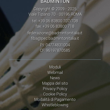
BADMINTON
Copyright © 2009 - 2025
Viale Tiziano 70 - 00196 ROMA
tel: +39 06 83800 707/708
fax: +39 06 83800 718
federazione@badmintonitalia.it
fiba@pec.badmintonitalia.it
PI: 04774831004
CF: 96197870585
Moduli
Webmail
News
Mappa del sito
Privacy Policy
Cookie Policy
Modalità di Pagamento
Whistleblowing