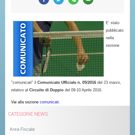
SEGRETERIA FEDERALE
CONTATTI
AVVISI E BANDI
E’ stato
pubblicato
CIRCOLARI
nella
RESPONSABILITÀ SOCIALE
sezione
SAFEGUARDING
RICHIESTA PATROCINIO
GIUSTIZIA FEDERALE
"comunicati" il
Comunicato Ufficiale n. 05/2016
del 23 marzo,
relativo al
Circuito di Doppio
del 09-10 Aprile 2016.
REGOLAMENTI
Vai alla sezione
comunicati
.
PROVVEDIMENTI
CATEGORIE NEWS
ORGANI DI GIUSTIZIA FEDERALE
Area Fiscale
MAGLIA AZZURRA