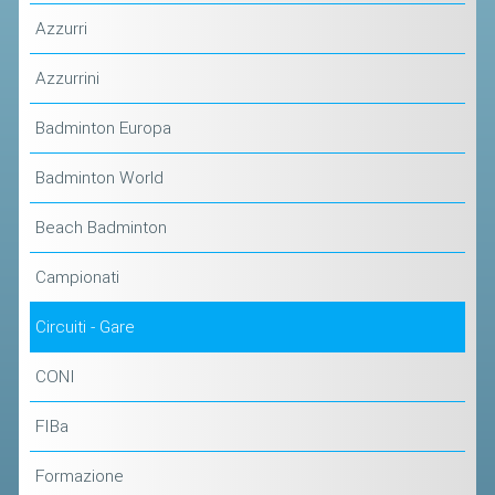
Azzurri
STAFF TECNICO
Azzurrini
CTF – PALABADMINTON
ATLETI D'INTERESSE NAZIONALE
Badminton Europa
SCHEDE ATLETI
Badminton World
VOLA CON NOI
Beach Badminton
CENTRI TECNICI TERRITORIALI
Campionati
COMMISSIONE ATLETI
Circuiti - Gare
TESSERAMENTO
CONI
AFFILIAZIONE E TESSERAMENTO
FIBa
QUOTE E TASSE
CONVENZIONI
Formazione