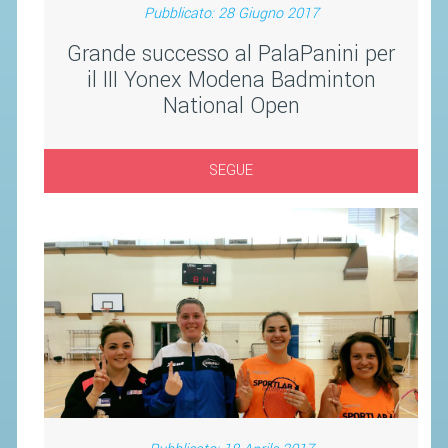
Pubblicato: 28 Giugno 2017
STAFF TECNICO
Grande successo al PalaPanini per
il III Yonex Modena Badminton
CTF – PALABADMINTON
National Open
ATLETI D'INTERESSE NAZIONALE
SCHEDE ATLETI
SEGUE
VOLA CON NOI
CENTRI TECNICI TERRITORIALI
COMMISSIONE ATLETI
TESSERAMENTO
AFFILIAZIONE E TESSERAMENTO
QUOTE E TASSE
CONVENZIONI