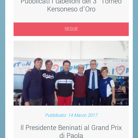
Pubblicati i tabelloni del 3° Torneo
CLASSIFICHE 2013-2020
Kersoneso d'Oro
MODULI
MANIFESTAZIONI SPORTIVE
SEGUE
UFFICIALI DI GARA
RICHIESTA TORNEI
EVENTI SOSTENIBILI
PARA BADMINTON
L'ATTIVITÀ
TESSERAMENTO
REGOLAMENTI
Pubblicato: 14 Marzo 2017
GARE
Il Presidente Beninati al Grand Prix
STAFF TECNICO
di Paola