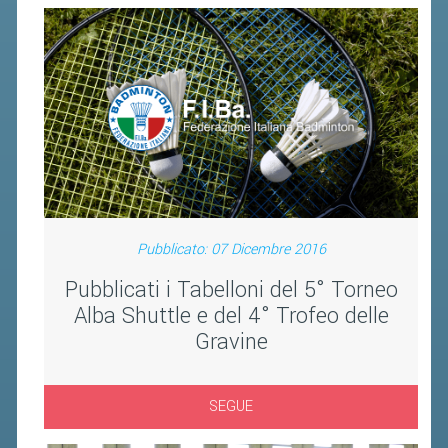
BANDI DI GARA E CONTRATTI
WHISTLEBLOWING
SPORTELLO FISCALE
NOVITÀ FISCALI
MODULISTICA
SCADENZARIO
DOCUMENTI E APPROFONDIMENTI
Pubblicato: 07 Dicembre 2016
Pubblicati i Tabelloni del 5° Torneo
AIRBADMINTON
Alba Shuttle e del 4° Trofeo delle
Gravine
TAPPE REGIONALI AIRBADMINTON
SEGUE
PICKLEBALL