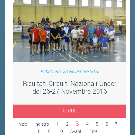
FIBA PICKLEBALL TOUR
CLASSIFICHE PICKLEBALL
BANDI PUBBLICI
VOLA CON NOI 2026
RIVISTA BADMANIA
2026
Pubblicato: 28 Novembre 2016
2025
Risultati Circuiti Nazionali Under
2024
del 26-27 Novembre 2016
2023
2022
SEGUE
2021
3
Inizio
Indietro
1
2
4
5
6
7
2020
8
9
10
Avanti
Fine