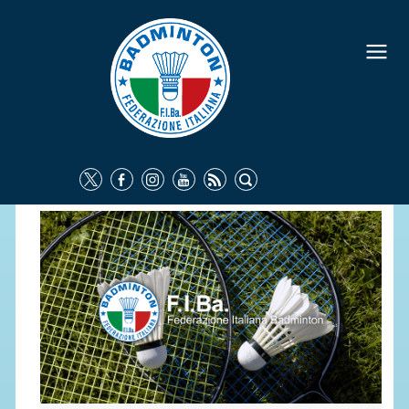
FEDERAZIONE
IDENTITÀ
CONSIGLIO FEDERALE
COMMISSIONI FEDERALI
ORGANI TERRITORIALI
SOCIETÀ SPORTIVE
CARTE FEDERALI
ATTI UFFICIALI
TUTELA DELLA SALUTE -
ANTIDOPING
COMUNICAZIONE E MARKETING