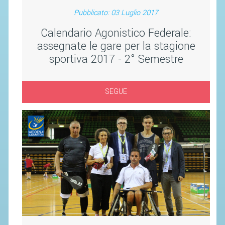
SEGRETERIA FEDERALE
Pubblicato: 03 Luglio 2017
CONTATTI
Calendario Agonistico Federale:
AVVISI E BANDI
assegnate le gare per la stagione
CIRCOLARI
sportiva 2017 - 2° Semestre
RESPONSABILITÀ SOCIALE
SAFEGUARDING
SEGUE
RICHIESTA PATROCINIO
GIUSTIZIA FEDERALE
REGOLAMENTI
PROVVEDIMENTI
ORGANI DI GIUSTIZIA FEDERALE
MAGLIA AZZURRA