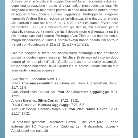
Andrea Birrer a liquidare la coppia Corradi/Boveri facilmente i due set,
dopo una prestazione l punto di vista tattico pressoché perfetta. Nel
singolare e doppio maschile i padroni di casa nulla hanno potuto contro
STAFF TECNICO
gli agguerriti You Zhou e Kumara Uggallagge. Purtroppo nel singolare
femminile Andrea Birrer, reduce da un'influenza, si è dovuto arrendere
alla Corradi in due set tirati. 21 a 17 e 21 a 18 il risultato a favore della
CTF – PALABADMINTON
piemontese. Sul 3 a 1 l'incontro era già deciso, ma siccome per la
classifica conta ogni singola partita, il doppio misto è diventata la partita
ATLETI D'INTERESSE NAZIONALE
più spettacolare dell'incontro. Purtroppo Alex Ziller al suo debutto con la
maglia biancorossa e Vlada Cherniavskaya hanno ceduto l'incontro in
tre set con il punteggio di 12 a 21, 21 a 17 e 17 a 21.
SCHEDE ATLETI
Ora c'è bisogno di rifarsi nel doppio turno casalingo il fine settimana
VOLA CON NOI
prossima contro i pari classifica The Stars (Palermo) ed il giorno dopo
contro gli ex campioni d'Italia. Quello sarà anche un derby in famiglia,
CENTRI TECNICI TERRITORIALI
tra il capitano bolzanino David Gruber e sua sorella Claudia che da due
anni veste la maglia acquese.
COMMISSIONE ATLETI
SSV Bozen - Boccardo Novi; 1-4
Vlada Cherniavskaya/Andrea Birrer
vs. Silvia Corradi/Anna Boveri
21:7, 21:6
Alex Ziller/David Gruber vs.
You Zhou/Kumara Uggallagge
9:21,
TESSERAMENTO
13:21
Andrea Birrer vs.
Silvia Corradi
17:21, 18:21
David Gruber vs.
Kumara Uggallagge
7:21, 5:21
Alex Ziller/Vlada Cherniavskaya vs.
You Zhou/Anna Bover
i 12:21,
AFFILIAZIONE E TESSERAMENTO
21:17, 17:21
QUOTE E TASSE
La prossima giornata: 3 dicembre: Bozen - The Stars (ore 15, sede
esterna dell'ITC "Kunter", via Cadorna 12); 4 dicembre: Bozen -
CONVENZIONI
Acquibadminton (ore 10)