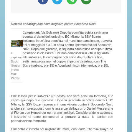
SEGRETERIA FEDERALE
CONTATTI
AVVISI E BANDI
Debutto casalingo con esito negativo contro Boccardo Novi
CIRCOLARI
(da Bolzano) Dopo la sconfitta subita settimana
Campionati:
scorsa ai danni del fortissimo BC Milano, la SSV Bozen
inciampa in un'altra sconfitta nel massimo campionato, stavolta
RESPONSABILITÀ SOCIALE
col punteggio di 4 a 1 in casa contro i piemontesi del Boccardo
Novi. Dopo due giornate, la squadra altoatesina occupa l'ultima
SAFEGUARDING
posizione in classifica. Per non complicarsi la vita in riguardo
Il
alla salvezza, la compagine bolzanina dovrà rifarsi il fine
capitano
RICHIESTA PATROCINIO
settimana prossimo nel doppio impegno casalingo con The
David
Stars (sabato, ore 15) e Acquibadminton (domenica, ore 10).
Gruber
(Foto:
Max
GIUSTIZIA FEDERALE
Pattis)
REGOLAMENTI
Che la lotta per la salvezza (8° posto) non sarà solo una formalità, si è
capito già dopo due giornate. Dopo la scontata sconfitta contro il BC
PROVVEDIMENTI
Milano, la SSV Bozen sperava in una vittoria contro il Boccardo Novi,
anche se i presupposti con le assenze dell'azzurro Daniel Messersì e
di Florian von Hepperger non erano i migliori. Considerando le assenze,
ORGANI DI GIUSTIZIA FEDERALE
i bolzanini si sono concentrati a portare a casa le partite con
partecipazione femminile.
MAGLIA AZZURRA
L'Incontro è iniziato nel migliore dei modi, con Vlada Cherniavskaya ed