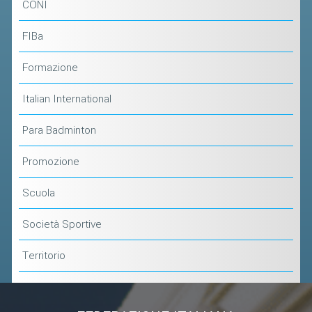
CLASSIFICHE 2013-2020
CONI
MODULI
FIBa
MANIFESTAZIONI SPORTIVE
Formazione
UFFICIALI DI GARA
RICHIESTA TORNEI
Italian International
EVENTI SOSTENIBILI
Para Badminton
PARA BADMINTON
Promozione
Scuola
L'ATTIVITÀ
TESSERAMENTO
Società Sportive
REGOLAMENTI
Territorio
GARE
STAFF TECNICO