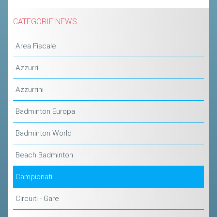
ACCEDI AL TESSERAMENTO ON
LINE
CATEGORIE NEWS
ASSICURAZIONE
Area Fiscale
MODULI
AFFILIARE UN ESD
Azzurri
Azzurrini
GARE ED EVENTI
Badminton Europa
CALENDARIO
Badminton World
COMUNICATI
ALBO D'ORO CAMPIONATI ITALIANI
Beach Badminton
CAMPIONATI A SQUADRE
Campionati
EVENTI INTERNAZIONALI
Circuiti - Gare
CLASSIFICHE NAZIONALI