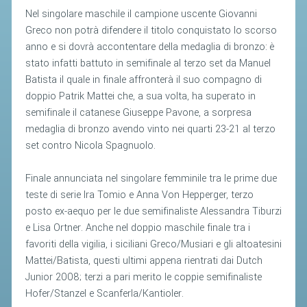
Nel singolare maschile il campione uscente Giovanni
Greco non potrà difendere il titolo conquistato lo scorso
STAFF TECNICO
anno e si dovrà accontentare della medaglia di bronzo: è
CTF – PALABADMINTON
stato infatti battuto in semifinale al terzo set da Manuel
ATLETI D'INTERESSE NAZIONALE
Batista il quale in finale affronterà il suo compagno di
doppio Patrik Mattei che, a sua volta, ha superato in
SCHEDE ATLETI
semifinale il catanese Giuseppe Pavone, a sorpresa
VOLA CON NOI
medaglia di bronzo avendo vinto nei quarti 23-21 al terzo
set contro Nicola Spagnuolo.
CENTRI TECNICI TERRITORIALI
COMMISSIONE ATLETI
Finale annunciata nel singolare femminile tra le prime due
teste di serie Ira Tomio e Anna Von Hepperger, terzo
TESSERAMENTO
posto ex-aequo per le due semifinaliste Alessandra Tiburzi
e Lisa Ortner. Anche nel doppio maschile finale tra i
favoriti della vigilia, i siciliani Greco/Musiari e gli altoatesini
AFFILIAZIONE E TESSERAMENTO
Mattei/Batista, questi ultimi appena rientrati dai Dutch
QUOTE E TASSE
Junior 2008; terzi a pari merito le coppie semifinaliste
CONVENZIONI
Hofer/Stanzel e Scanferla/Kantioler.