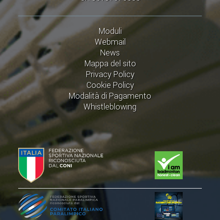
VOLA CON NOI
DIRIGENTI
Moduli
CORSI
Webmail
News
MATERIALE DIDATTICO
Mappa del sito
DOCUMENTAZIONE E RICERCA
Privacy Policy
Cookie Policy
CONVENZIONI UNIVERSITÀ
Modalità di Pagamento
DOCENTI FORMATORI
Whistleblowing
(D)ISTANTI DI B@DMINTON
ALBI FEDERALI
FEDERAZIONE TRASPARENTE
AMMISSIONE, AFFILIAZIONE E
REVOCA DI SOCIETÀ, ASSOCIAZIONI
E TESSERATI