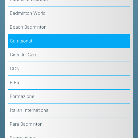
CLASSIFICHE 2013-2020
MODULI
Badminton World
MANIFESTAZIONI SPORTIVE
Beach Badminton
UFFICIALI DI GARA
Campionati
RICHIESTA TORNEI
EVENTI SOSTENIBILI
Circuiti - Gare
CONI
PARA BADMINTON
FIBa
L'ATTIVITÀ
Formazione
TESSERAMENTO
REGOLAMENTI
Italian International
GARE
Para Badminton
STAFF TECNICO