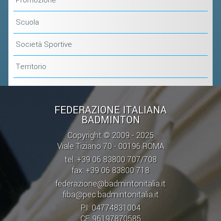
Promozione
CLASSIFICHE 2016-2023
ATLETI D'INTERESSE NAZIONALE
Scuola
SCHEDE ATLETI
Società Sportive
PROMOZIONE
Territorio
NUOVI GIOCHI DELLA GIOVENTÙ
PROGETTO SHUTTLE TIME
FEDERAZIONE ITALIANA
BADMINTON
TROFEO CONI
Copyright © 2009 - 2025
ENTI DI PROMOZIONE SPORTIVA
Viale Tiziano 70 - 00196 ROMA
PROGETTI CONI
tel: +39 06 83800 707/708
fax: +39 06 83800 718
PROGETTI SPORT E SALUTE
federazione@badmintonitalia.it
fiba@pec.badmintonitalia.it
FORMAZIONE
PI: 04774831004
CF: 96197870585