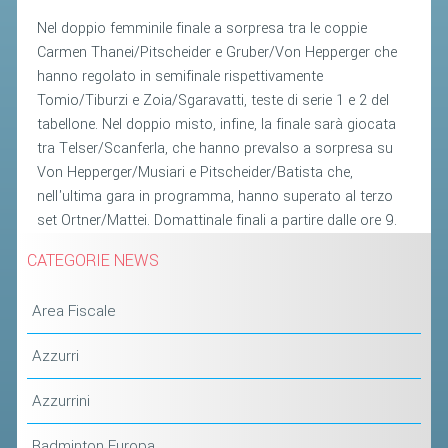
ACCEDI AL TESSERAMENTO ON
Nel doppio femminile finale a sorpresa tra le coppie
LINE
Carmen Thanei/Pitscheider e Gruber/Von Hepperger che
ASSICURAZIONE
hanno regolato in semifinale rispettivamente
Tomio/Tiburzi e Zoia/Sgaravatti, teste di serie 1 e 2 del
MODULI
tabellone. Nel doppio misto, infine, la finale sarà giocata
AFFILIARE UN ESD
tra Telser/Scanferla, che hanno prevalso a sorpresa su
Von Hepperger/Musiari e Pitscheider/Batista che,
GARE ED EVENTI
nell'ultima gara in programma, hanno superato al terzo
set Ortner/Mattei. Domattinale finali a partire dalle ore 9.
CALENDARIO
CATEGORIE NEWS
COMUNICATI
Area Fiscale
ALBO D'ORO CAMPIONATI ITALIANI
CAMPIONATI A SQUADRE
Azzurri
EVENTI INTERNAZIONALI
Azzurrini
CLASSIFICHE NAZIONALI
Badminton Europa