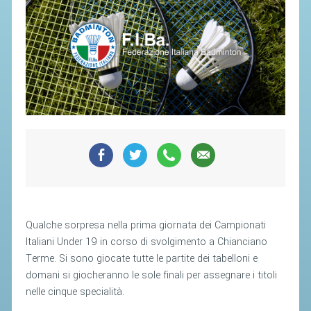
SEGRETERIA FEDERALE
CONTATTI
AVVISI E BANDI
CIRCOLARI
RESPONSABILITÀ SOCIALE
SAFEGUARDING
RICHIESTA PATROCINIO
GIUSTIZIA FEDERALE
REGOLAMENTI
Qualche sorpresa nella prima giornata dei Campionati
Italiani Under 19 in corso di svolgimento a Chianciano
PROVVEDIMENTI
Terme. Si sono giocate tutte le partite dei tabelloni e
ORGANI DI GIUSTIZIA FEDERALE
domani si giocheranno le sole finali per assegnare i titoli
nelle cinque specialità.
MAGLIA AZZURRA