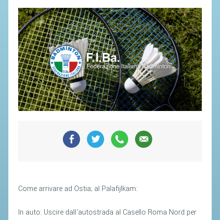
SEGRETERIA FEDERALE
CONTATTI
AVVISI E BANDI
CIRCOLARI
RESPONSABILITÀ SOCIALE
SAFEGUARDING
RICHIESTA PATROCINIO
GIUSTIZIA FEDERALE
REGOLAMENTI
PROVVEDIMENTI
Come arrivare ad Ostia; al Palafijlkam:
ORGANI DI GIUSTIZIA FEDERALE
In auto: Uscire dall'autostrada al Casello Roma Nord per
MAGLIA AZZURRA