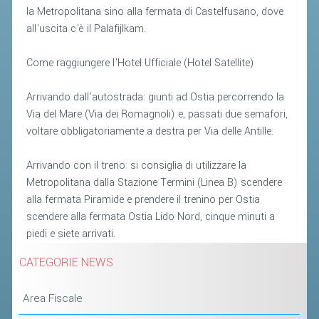
ACCEDI AL TESSERAMENTO ON
la Metropolitana sino alla fermata di Castelfusano, dove
LINE
all'uscita c'è il Palafijlkam.
ASSICURAZIONE
Come raggiungere l'Hotel Ufficiale (Hotel Satellite)
MODULI
Arrivando dall'autostrada: giunti ad Ostia percorrendo la
AFFILIARE UN ESD
Via del Mare (Via dei Romagnoli) e, passati due semafori,
voltare obbligatoriamente a destra per Via delle Antille.
GARE ED EVENTI
Arrivando con il treno: si consiglia di utilizzare la
CALENDARIO
Metropolitana dalla Stazione Termini (Linea B) scendere
COMUNICATI
alla fermata Piramide e prendere il trenino per Ostia
scendere alla fermata Ostia Lido Nord, cinque minuti a
ALBO D'ORO CAMPIONATI ITALIANI
piedi e siete arrivati.
CAMPIONATI A SQUADRE
CATEGORIE NEWS
EVENTI INTERNAZIONALI
CLASSIFICHE NAZIONALI
Area Fiscale