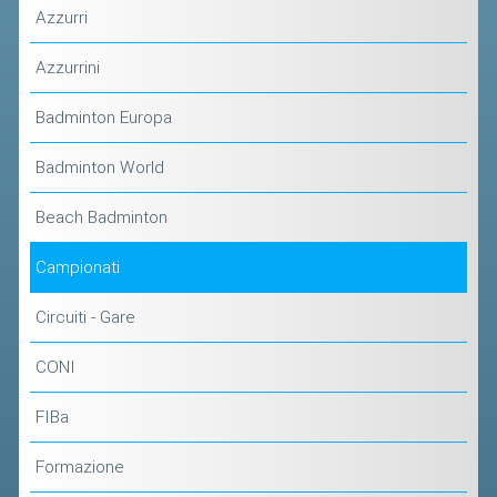
CLASSIFICHE 2013-2020
Azzurri
MODULI
Azzurrini
MANIFESTAZIONI SPORTIVE
UFFICIALI DI GARA
Badminton Europa
RICHIESTA TORNEI
Badminton World
EVENTI SOSTENIBILI
Beach Badminton
PARA BADMINTON
Campionati
L'ATTIVITÀ
Circuiti - Gare
TESSERAMENTO
CONI
REGOLAMENTI
FIBa
GARE
STAFF TECNICO
Formazione