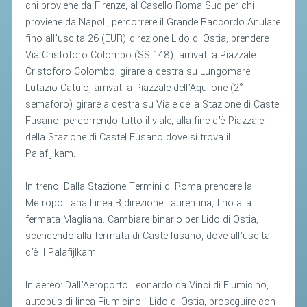
chi proviene da Firenze, al Casello Roma Sud per chi
proviene da Napoli, percorrere il Grande Raccordo Anulare
STAFF TECNICO
fino all'uscita 26 (EUR) direzione Lido di Ostia, prendere
CTF – PALABADMINTON
Via Cristoforo Colombo (SS 148), arrivati a Piazzale
Cristoforo Colombo, girare a destra su Lungomare
ATLETI D'INTERESSE NAZIONALE
Lutazio Catulo, arrivati a Piazzale dell'Aquilone (2°
SCHEDE ATLETI
semaforo) girare a destra su Viale della Stazione di Castel
Fusano, percorrendo tutto il viale, alla fine c'è Piazzale
VOLA CON NOI
della Stazione di Castel Fusano dove si trova il
CENTRI TECNICI TERRITORIALI
Palafijlkam.
COMMISSIONE ATLETI
In treno: Dalla Stazione Termini di Roma prendere la
Metropolitana Linea B direzione Laurentina, fino alla
TESSERAMENTO
fermata Magliana. Cambiare binario per Lido di Ostia,
scendendo alla fermata di Castelfusano, dove all'uscita
AFFILIAZIONE E TESSERAMENTO
c'è il Palafijlkam.
QUOTE E TASSE
In aereo: Dall'Aeroporto Leonardo da Vinci di Fiumicino,
CONVENZIONI
autobus di linea Fiumicino - Lido di Ostia, proseguire con