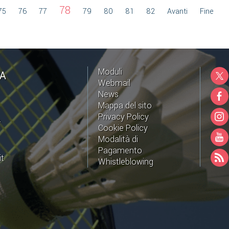
78
75
76
77
79
80
81
82
Avanti
Fine
Moduli
NA
Webmail
News
Mappa del sito
Privacy Policy
A
Cookie Policy
Modalità di
Pagamento
it
Whistleblowing