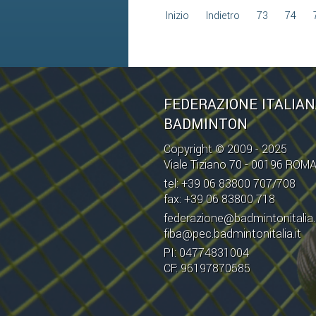
Inizio
Indietro
73
74
FEDERAZIONE ITALIA
BADMINTON
Copyright © 2009 - 2025
Viale Tiziano 70 - 00196 ROM
tel: +39 06 83800 707/708
fax: +39 06 83800 718
federazione@badmintonitalia.
fiba@pec.badmintonitalia.it
PI: 04774831004
CF: 96197870585