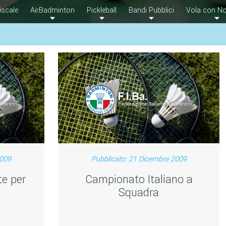
iscale
AirBadminton
Pickleball
Bandi Pubblici
Vola con No
2009
Pubblicato: 21 Dicembre 2009
te per
Campionato Italiano a
Squadra