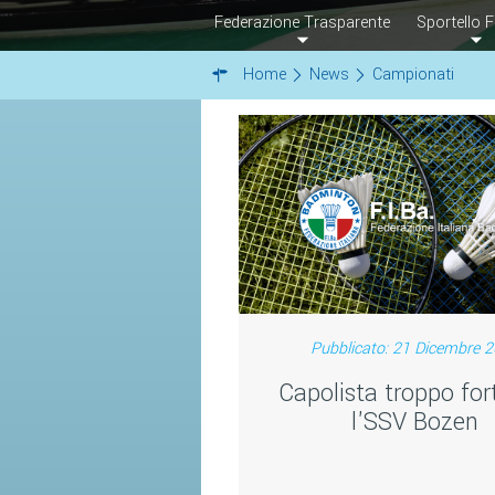
Federazione Trasparente
Sportello F
Home
News
Campionati
Pubblicato: 21 Dicembre 
Capolista troppo for
l'SSV Bozen