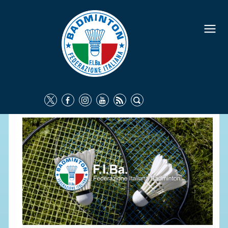
FEDERAZIONE
IDENTITÀ
CONSIGLIO FEDERALE
COMMISSIONI FEDERALI
ORGANI TERRITORIALI
SOCIETÀ SPORTIVE
CARTE FEDERALI
ATTI UFFICIALI
TUTELA DELLA SALUTE -
ANTIDOPING
COMUNICAZIONE E MARKETING