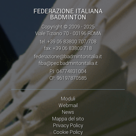
FEDERAZIONE ITALIANA
BADMINTON
Copyright © 2009 - 2025
Viale Tiziano 70 - 00196 ROMA
tel: +39 06 83800 707/708
fax: +39 06 83800 718
federazione@badmintonitalia.it
fiba@pec.badmintonitalia.it
PI: 04774831004
CF: 96197870585
Moduli
Webmail
News
Mappa del sito
Privacy Policy
Cookie Policy