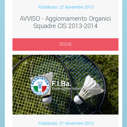
SEGRETERIA FEDERALE
Pubblicato: 22 Novembre 2013
CONTATTI
AVVISO - Aggiornamento Organici
AVVISI E BANDI
Squadre CIS 2013-2014
CIRCOLARI
RESPONSABILITÀ SOCIALE
SEGUE
SAFEGUARDING
RICHIESTA PATROCINIO
GIUSTIZIA FEDERALE
REGOLAMENTI
PROVVEDIMENTI
ORGANI DI GIUSTIZIA FEDERALE
Pubblicato: 21 Novembre 2013
MAGLIA AZZURRA