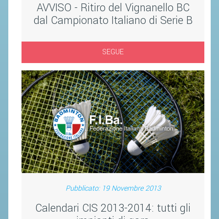
AVVISO - Ritiro del Vignanello BC
ACCEDI AL TESSERAMENTO ON
LINE
dal Campionato Italiano di Serie B
ASSICURAZIONE
MODULI
SEGUE
AFFILIARE UN ESD
GARE ED EVENTI
CALENDARIO
COMUNICATI
ALBO D'ORO CAMPIONATI ITALIANI
CAMPIONATI A SQUADRE
EVENTI INTERNAZIONALI
Pubblicato: 19 Novembre 2013
CLASSIFICHE NAZIONALI
Calendari CIS 2013-2014: tutti gli