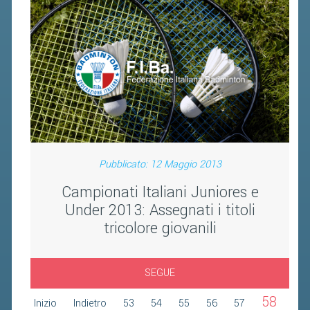
FIBA PICKLEBALL TOUR
CLASSIFICHE PICKLEBALL
BANDI PUBBLICI
VOLA CON NOI 2026
RIVISTA BADMANIA
2026
Pubblicato: 12 Maggio 2013
2025
Campionati Italiani Juniores e
2024
Under 2013: Assegnati i titoli
tricolore giovanili
2023
2022
SEGUE
2021
2020
58
Inizio
Indietro
53
54
55
56
57