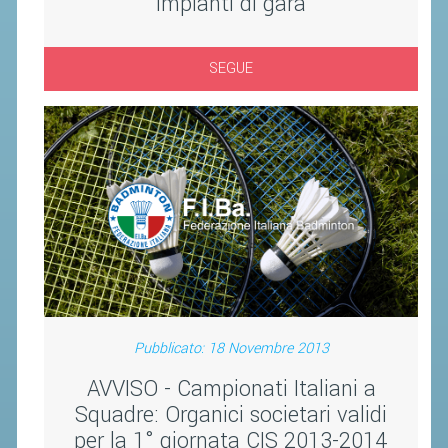
impianti di gara
CLASSIFICHE 2013-2020
MODULI
SEGUE
MANIFESTAZIONI SPORTIVE
UFFICIALI DI GARA
RICHIESTA TORNEI
EVENTI SOSTENIBILI
PARA BADMINTON
L'ATTIVITÀ
TESSERAMENTO
Pubblicato: 18 Novembre 2013
REGOLAMENTI
GARE
AVVISO - Campionati Italiani a
Squadre: Organici societari validi
STAFF TECNICO
per la 1° giornata CIS 2013-2014