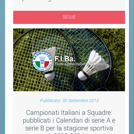
CLASSIFICHE 2016-2023
ATLETI D'INTERESSE NAZIONALE
SEGUE
SCHEDE ATLETI
PROMOZIONE
NUOVI GIOCHI DELLA GIOVENTÙ
PROGETTO SHUTTLE TIME
TROFEO CONI
ENTI DI PROMOZIONE SPORTIVA
PROGETTI CONI
Pubblicato: 30 Settembre 2013
PROGETTI SPORT E SALUTE
Campionati Italiani a Squadre:
pubblicati i Calendari di serie A e
FORMAZIONE
serie B per la stagione sportiva