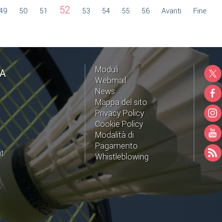
52
49
50
51
53
54
55
56
Avanti
Fine
Moduli
NA
Webmail
News
Mappa del sito
Privacy Policy
A
Cookie Policy
Modalità di
Pagamento
it
Whistleblowing