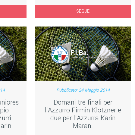
SEGUE
014
Pubblicato: 24 Maggio 2014
uniores
Domani tre finali per
pio
l’Azzurro Pirmin Klotzner e
zurri
due per l’Azzurra Karin
arin
Maran.