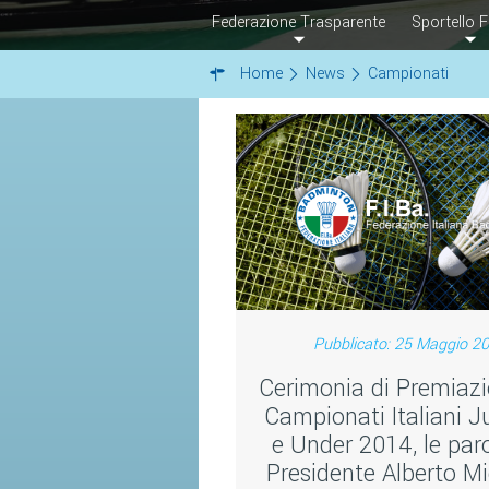
Federazione Trasparente
Sportello F
Home
News
Campionati
Pubblicato: 25 Maggio 2
Cerimonia di Premiazi
Campionati Italiani J
e Under 2014, le paro
Presidente Alberto Mi