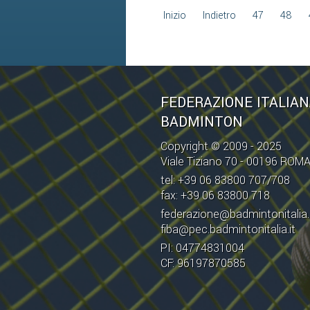
Inizio
Indietro
47
48
FEDERAZIONE ITALIA
BADMINTON
Copyright © 2009 - 2025
Viale Tiziano 70 - 00196 ROM
tel: +39 06 83800 707/708
fax: +39 06 83800 718
federazione@badmintonitalia.
fiba@pec.badmintonitalia.it
PI: 04774831004
CF: 96197870585