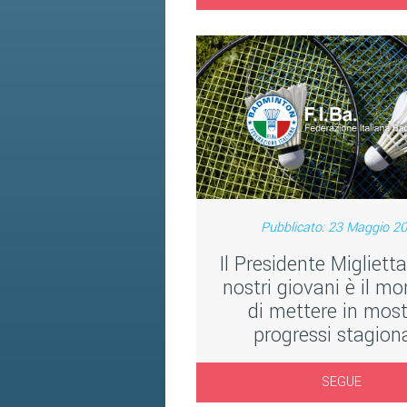
Pubblicato: 23 Maggio 2
Il Presidente Miglietta
nostri giovani è il 
di mettere in most
progressi stagiona
SEGUE