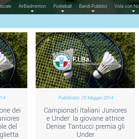
iscale
AirBadminton
Pickleball
Bandi Pubblici
Vola con No
014
Pubblicato: 25 Maggio 2014
one dei
Campionati Italiani Juniores
uniores
e Under: la giovane attrice
le del
Denise Tantucci premia gli
glietta
Under