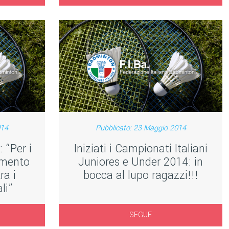
014
Pubblicato: 23 Maggio 2014
: “Per i
Iniziati i Campionati Italiani
momento
Juniores e Under 2014: in
ra i
bocca al lupo ragazzi!!!
li”
SEGUE