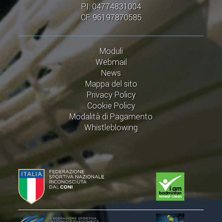
CLASSIFICHE 2016-2023
PI: 04774831004
CF: 96197870585
ATLETI D'INTERESSE NAZIONALE
SCHEDE ATLETI
Moduli
Webmail
PROMOZIONE
News
Mappa del sito
NUOVI GIOCHI DELLA GIOVENTÙ
Privacy Policy
Cookie Policy
PROGETTO SHUTTLE TIME
Modalità di Pagamento
TROFEO CONI
Whistleblowing
ENTI DI PROMOZIONE SPORTIVA
PROGETTI CONI
PROGETTI SPORT E SALUTE
FORMAZIONE