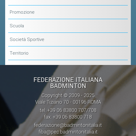
CLASSIFICHE 2013-2020
MODULI
Promozione
MANIFESTAZIONI SPORTIVE
Scuola
UFFICIALI DI GARA
Società Sportive
RICHIESTA TORNEI
EVENTI SOSTENIBILI
Territorio
PARA BADMINTON
FEDERAZIONE ITALIANA
BADMINTON
L'ATTIVITÀ
Copyright © 2009 - 2025
TESSERAMENTO
Viale Tiziano 70 - 00196 ROMA
REGOLAMENTI
tel: +39 06 83800 707/708
GARE
fax: +39 06 83800 718
federazione@badmintonitalia.it
STAFF TECNICO
fiba@pec.badmintonitalia.it