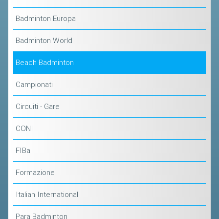
ACCEDI AL TESSERAMENTO ON
LINE
Badminton Europa
ASSICURAZIONE
Badminton World
MODULI
Beach Badminton
AFFILIARE UN ESD
Campionati
GARE ED EVENTI
Circuiti - Gare
CALENDARIO
CONI
COMUNICATI
FIBa
ALBO D'ORO CAMPIONATI ITALIANI
CAMPIONATI A SQUADRE
Formazione
EVENTI INTERNAZIONALI
Italian International
CLASSIFICHE NAZIONALI
Para Badminton