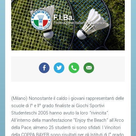
SEGRETERIA FEDERALE
CONTATTI
AVVISI E BANDI
CIRCOLARI
RESPONSABILITÀ SOCIALE
SAFEGUARDING
RICHIESTA PATROCINIO
GIUSTIZIA FEDERALE
REGOLAMENTI
(Milano) Nonostante il caldo i giovani rappresentanti delle
scuole di I^ e II^ grado finaliste ai Giochi Sportivi
PROVVEDIMENTI
Studenteschi 2005 hanno avuto la loro "rivincita".
ORGANI DI GIUSTIZIA FEDERALE
All'interno della manifestazione "Enjoy the Beach" all'Arco
della Pace, almeno 25 studenti si sono sfidati. I Vincitori
MAGLIA AZZURRA
della COPPA BAYER sono risultati per gli Istituti di I° grado,