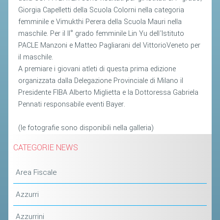
Giorgia Capelletti della Scuola Colorni nella categoria
femminile e Vimukthi Perera della Scuola Mauri nella
STAFF TECNICO
maschile. Per il II° grado femminile Lin Yu dell'Istituto
CTF – PALABADMINTON
PACLE Manzoni e Matteo Pagliarani del VittorioVeneto per
ATLETI D'INTERESSE NAZIONALE
il maschile.
A premiare i giovani atleti di questa prima edizione
SCHEDE ATLETI
organizzata dalla Delegazione Provinciale di Milano il
VOLA CON NOI
Presidente FIBA Alberto Miglietta e la Dottoressa Gabriela
Pennati responsabile eventi Bayer.
CENTRI TECNICI TERRITORIALI
COMMISSIONE ATLETI
(le fotografie sono disponibili nella galleria)
CATEGORIE NEWS
TESSERAMENTO
Area Fiscale
AFFILIAZIONE E TESSERAMENTO
QUOTE E TASSE
Azzurri
CONVENZIONI
Azzurrini