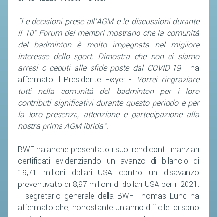
"Le decisioni prese all'AGM e le discussioni durante
STAFF TECNICO
il 10° Forum dei membri mostrano che la comunità
CTF – PALABADMINTON
del badminton è molto impegnata nel migliore
ATLETI D'INTERESSE NAZIONALE
interesse dello sport. Dimostra che non ci siamo
arresi o ceduti alle sfide poste dal COVID-19
- ha
SCHEDE ATLETI
affermato il Presidente Høyer -.
Vorrei ringraziare
VOLA CON NOI
tutti nella comunità del badminton per i loro
contributi significativi durante questo periodo e per
CENTRI TECNICI TERRITORIALI
la loro presenza, attenzione e partecipazione alla
COMMISSIONE ATLETI
nostra prima AGM ibrida".
TESSERAMENTO
BWF ha anche presentato i suoi rendiconti finanziari
certificati evidenziando un avanzo di bilancio di
19,71 milioni dollari USA contro un disavanzo
AFFILIAZIONE E TESSERAMENTO
preventivato di 8,97 milioni di dollari USA per il 2021.
QUOTE E TASSE
Il segretario generale della BWF Thomas Lund ha
CONVENZIONI
affermato che, nonostante un anno difficile, ci sono