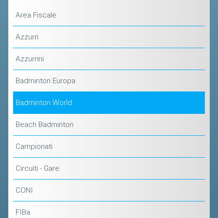
CLASSIFICHE 2013-2020
Area Fiscale
MODULI
MANIFESTAZIONI SPORTIVE
Azzurri
UFFICIALI DI GARA
Azzurrini
RICHIESTA TORNEI
Badminton Europa
EVENTI SOSTENIBILI
Badminton World
PARA BADMINTON
Beach Badminton
L'ATTIVITÀ
Campionati
TESSERAMENTO
Circuiti - Gare
REGOLAMENTI
GARE
CONI
STAFF TECNICO
FIBa