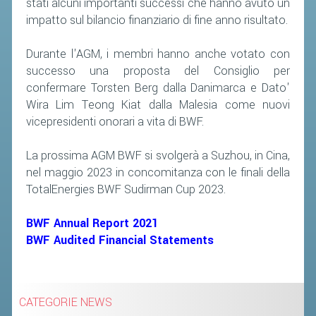
stati alcuni importanti successi che hanno avuto un
ACCEDI AL TESSERAMENTO ON
impatto sul bilancio finanziario di fine anno risultato.
LINE
ASSICURAZIONE
Durante l'AGM, i membri hanno anche votato con
successo una proposta del Consiglio per
MODULI
confermare Torsten Berg dalla Danimarca e Dato'
AFFILIARE UN ESD
Wira Lim Teong Kiat dalla Malesia come nuovi
vicepresidenti onorari a vita di BWF.
GARE ED EVENTI
La prossima AGM BWF si svolgerà a Suzhou, in Cina,
nel maggio 2023 in concomitanza con le finali della
CALENDARIO
TotalEnergies BWF Sudirman Cup 2023.
COMUNICATI
ALBO D'ORO CAMPIONATI ITALIANI
BWF Annual Report 2021
BWF Audited Financial Statements
CAMPIONATI A SQUADRE
EVENTI INTERNAZIONALI
CLASSIFICHE NAZIONALI
CATEGORIE NEWS