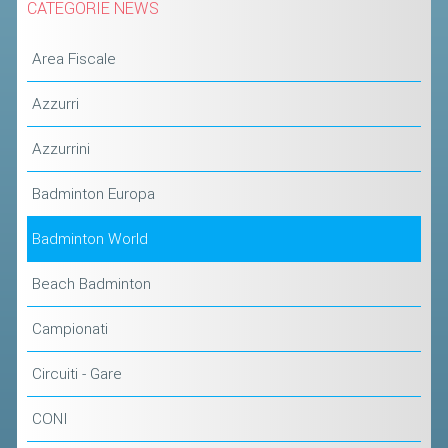
CATEGORIE NEWS
ACCEDI AL TESSERAMENTO ON
LINE
Area Fiscale
ASSICURAZIONE
Azzurri
MODULI
AFFILIARE UN ESD
Azzurrini
GARE ED EVENTI
Badminton Europa
Badminton World
CALENDARIO
COMUNICATI
Beach Badminton
ALBO D'ORO CAMPIONATI ITALIANI
Campionati
CAMPIONATI A SQUADRE
Circuiti - Gare
EVENTI INTERNAZIONALI
CLASSIFICHE NAZIONALI
CONI