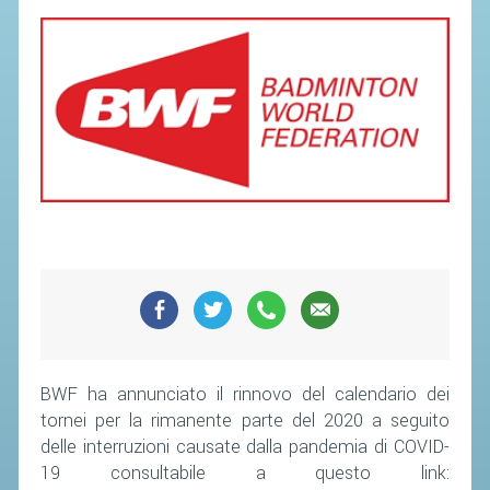
SEGRETERIA FEDERALE
CONTATTI
AVVISI E BANDI
CIRCOLARI
RESPONSABILITÀ SOCIALE
SAFEGUARDING
RICHIESTA PATROCINIO
GIUSTIZIA FEDERALE
REGOLAMENTI
PROVVEDIMENTI
BWF ha annunciato il rinnovo del calendario dei
tornei per la rimanente parte del 2020 a seguito
ORGANI DI GIUSTIZIA FEDERALE
delle interruzioni causate dalla pandemia di COVID-
19 consultabile a questo link:
MAGLIA AZZURRA