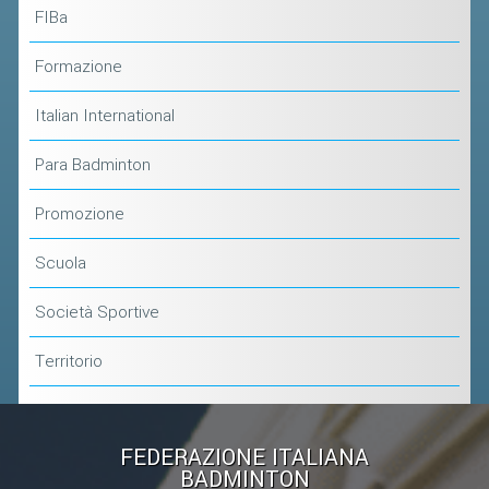
CLASSIFICHE 2013-2020
FIBa
MODULI
Formazione
MANIFESTAZIONI SPORTIVE
UFFICIALI DI GARA
Italian International
RICHIESTA TORNEI
Para Badminton
EVENTI SOSTENIBILI
Promozione
PARA BADMINTON
Scuola
L'ATTIVITÀ
Società Sportive
TESSERAMENTO
Territorio
REGOLAMENTI
GARE
FEDERAZIONE ITALIANA
STAFF TECNICO
BADMINTON