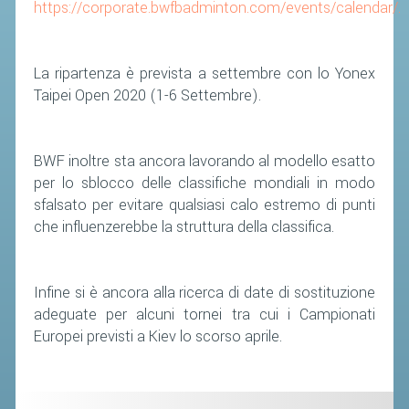
https://corporate.bwfbadminton.com/events/calendar/.
STAFF TECNICO
La ripartenza è prevista a settembre con lo Yonex
CTF – PALABADMINTON
Taipei Open 2020 (1-6 Settembre).
ATLETI D'INTERESSE NAZIONALE
SCHEDE ATLETI
BWF inoltre sta ancora lavorando al modello esatto
VOLA CON NOI
per lo sblocco delle classifiche mondiali in modo
CENTRI TECNICI TERRITORIALI
sfalsato per evitare qualsiasi calo estremo di punti
che influenzerebbe la struttura della classifica.
COMMISSIONE ATLETI
TESSERAMENTO
Infine si è ancora alla ricerca di date di sostituzione
adeguate per alcuni tornei tra cui i Campionati
AFFILIAZIONE E TESSERAMENTO
Europei previsti a Kiev lo scorso aprile.
QUOTE E TASSE
CONVENZIONI