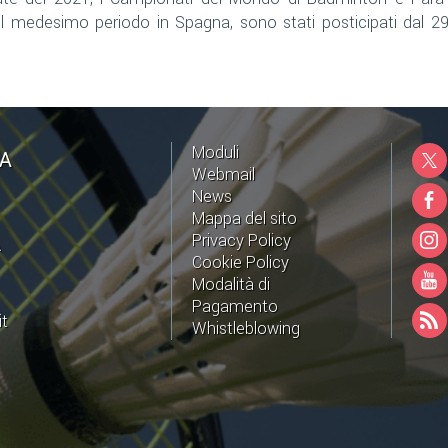
l medesimo periodo in Spagna, sono stati posticipati dal 2
Moduli
NA
Webmail
News
Mappa del sito
Privacy Policy
A
Cookie Policy
Modalità di
Pagamento
it
Whistleblowing