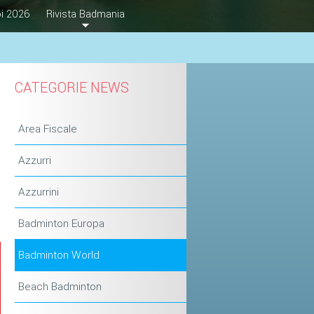
i 2026
Rivista Badmania
CATEGORIE NEWS
Area Fiscale
Azzurri
Azzurrini
Badminton Europa
Badminton World
Beach Badminton