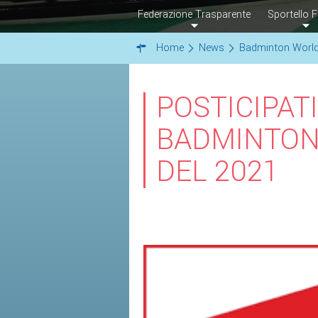
Federazione Trasparente
Sportello F
Home
News
Badminton Worl
POSTICIPATI
BADMINTON
DEL 2021