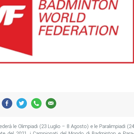
ederà le Olimpiadi (23 Luglio – 8 Agosto) e le Paralimpiadi (2
ate del 2021, i Campionati del Mondo di Badminton e Para