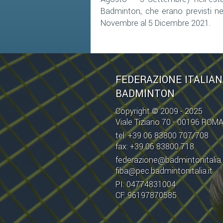
Badminton, che erano previsti ne
Novembre al 5 Dicembre 2021.
FEDERAZIONE ITALIA
BADMINTON
Copyright © 2009 - 2025
Viale Tiziano 70 - 00196 ROM
tel: +39 06 83800 707/708
fax: +39 06 83800 718
federazione@badmintonitalia.
fiba@pec.badmintonitalia.it
PI: 04774831004
CF: 96197870585