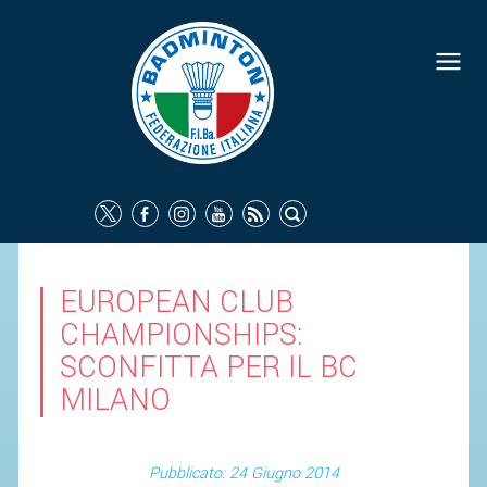
EUROPEAN CLUB
CHAMPIONSHIPS:
SCONFITTA PER IL BC
MILANO
Pubblicato: 24 Giugno 2014