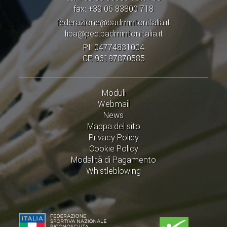
fax: +39 06 83800 718
federazione@badmintonitalia.it
fiba@pec.badmintonitalia.it
PI: 04774831004
CF: 96197870585
Moduli
Webmail
News
Mappa del sito
Privacy Policy
Cookie Policy
Modalità di Pagamento
Whistleblowing