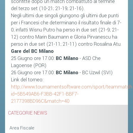
sconfitte dopo un match combattuto al termine
del terzo set (10-21; 21-19; 21-16).
Negli ultimi due singoli giungono gli ultimi due punti
per i Francesi che determinano il risultato finale di 7-
0; infatti Wisnu Putro ha perso in due set (21-9; 21-
12) contro Marin Baumann e Gloria Pirvanescu ha
perso in due set (21-11; 21-11) contro Rosalina Atu.
Gare del BC Milano
25 Giugno ore 17.00:
BC Milano
- ASD Che
Lagoense (POR)
26 Giugno ore 17.00:
BC Milano
- BC Uzwil (SVI)
Link del torneo:
http://www.tournamentsoftware.com/sport/teammatch
id=5B549AB6-F3BB-42F1-BBF7-
2177398BD96C&match=40
CATEGORIE NEWS
Area Fiscale