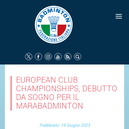
EUROPEAN CLUB
CHAMPIONSHIPS, DEBUTTO
DA SOGNO PER IL
MARABADMINTON
Pubblicato: 19 Giugno 2023