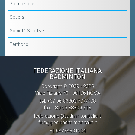
Promozione
Scuola
Società Sportive
Territorio
FEDERAZIONE ITALIANA
BADMINTON
Copyright © 2009 - 2025
Viale Tiziano 70 - 00196 ROMA
tel: +39 06 83800 707/708
fax: +39 06 83800 718
federazione@badmintonitalia.it
fiba@pec.badmintonitalia.it
PI: 04774831004