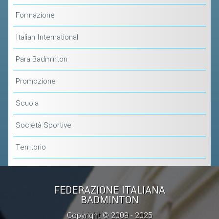
CLASSIFICHE 2013-2020
Formazione
MODULI
MANIFESTAZIONI SPORTIVE
Italian International
UFFICIALI DI GARA
Para Badminton
RICHIESTA TORNEI
Promozione
EVENTI SOSTENIBILI
Scuola
PARA BADMINTON
Società Sportive
L'ATTIVITÀ
Territorio
TESSERAMENTO
REGOLAMENTI
GARE
FEDERAZIONE ITALIANA
BADMINTON
STAFF TECNICO
Copyright © 2009 - 2025