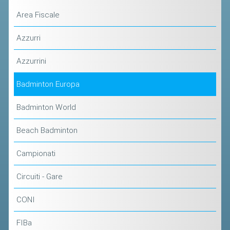
ACCEDI AL TESSERAMENTO ON
Area Fiscale
LINE
ASSICURAZIONE
Azzurri
MODULI
Azzurrini
AFFILIARE UN ESD
Badminton Europa
GARE ED EVENTI
Badminton World
CALENDARIO
Beach Badminton
COMUNICATI
Campionati
ALBO D'ORO CAMPIONATI ITALIANI
Circuiti - Gare
CAMPIONATI A SQUADRE
EVENTI INTERNAZIONALI
CONI
CLASSIFICHE NAZIONALI
FIBa