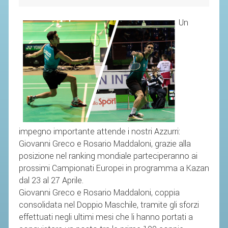
SEGRETERIA FEDERALE
CONTATTI
Un
AVVISI E BANDI
CIRCOLARI
RESPONSABILITÀ SOCIALE
SAFEGUARDING
RICHIESTA PATROCINIO
impegno importante attende i nostri Azzurri:
GIUSTIZIA FEDERALE
Giovanni Greco e Rosario Maddaloni, grazie alla
posizione nel ranking mondiale parteciperanno ai
REGOLAMENTI
prossimi Campionati Europei in programma a Kazan
PROVVEDIMENTI
dal 23 al 27 Aprile.
Giovanni Greco e Rosario Maddaloni, coppia
ORGANI DI GIUSTIZIA FEDERALE
consolidata nel Doppio Maschile, tramite gli sforzi
effettuati negli ultimi mesi che li hanno portati a
MAGLIA AZZURRA