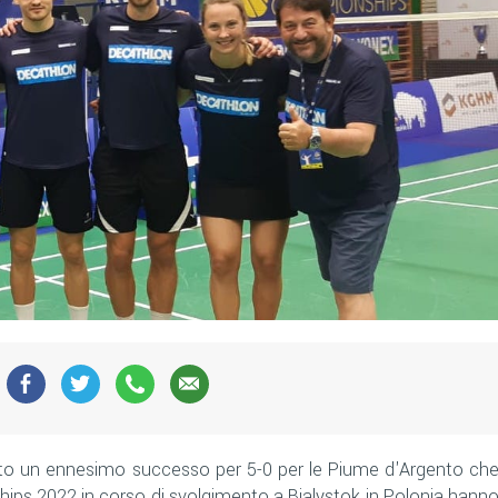
alato un ennesimo successo per 5-0 per le Piume d'Argento ch
ips 2022 in corso di svolgimento a Bialystok in Polonia hann