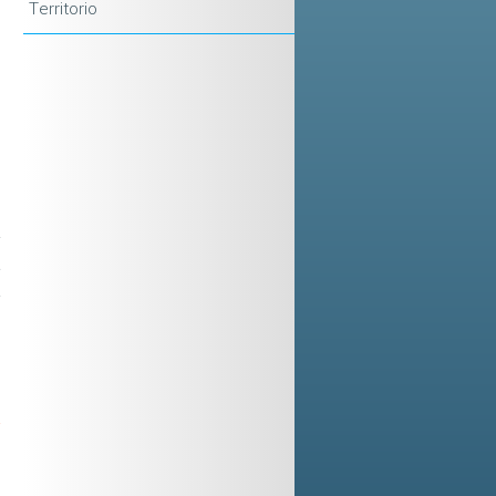
Territorio
i
e
o
o
-
a
a
-