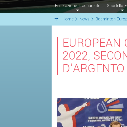
Federazione Trasparente
Sportello F
Home
News
Badminton Euro
EUROPEAN 
2022, SECO
D'ARGENTO