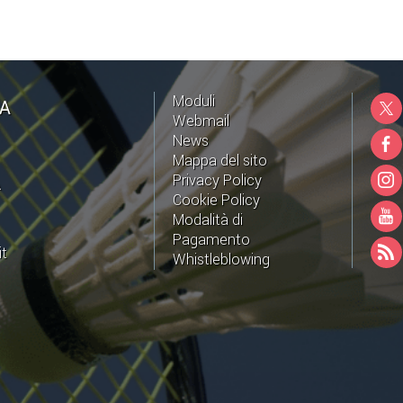
Moduli
NA
Webmail
News
Mappa del sito
Privacy Policy
A
Cookie Policy
Modalità di
Pagamento
it
Whistleblowing