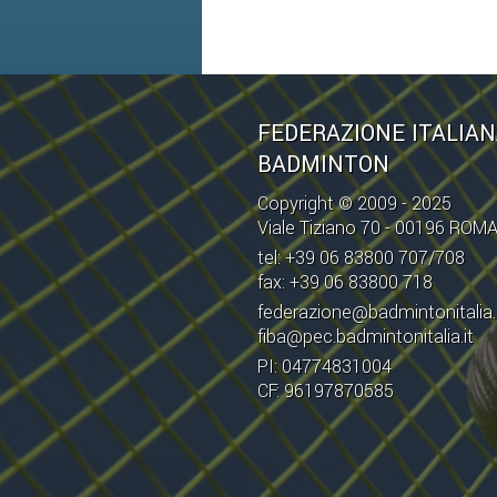
FEDERAZIONE ITALIA
BADMINTON
Copyright © 2009 - 2025
Viale Tiziano 70 - 00196 ROM
tel: +39 06 83800 707/708
fax: +39 06 83800 718
federazione@badmintonitalia.
fiba@pec.badmintonitalia.it
PI: 04774831004
CF: 96197870585