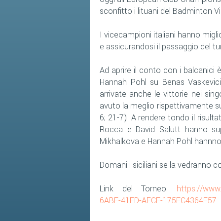
sconfitto i lituani del Badminton Vi
I vicecampioni italiani hanno migli
e assicurandosi il passaggio del turn
Ad aprire il conto con i balcanici
Hannah Pohl su Benas Vaskevici
arrivate anche le vittorie nei s
avuto la meglio rispettivamente 
6; 21-7). A rendere tondo il risult
Rocca e David Salutt hanno su
Mikhalkova e Hannah Pohl hannno s
Domani i siciliani se la vedranno co
Link del Torneo:
https://www
6ABF-41FD-AECF-175FC4364F57
.