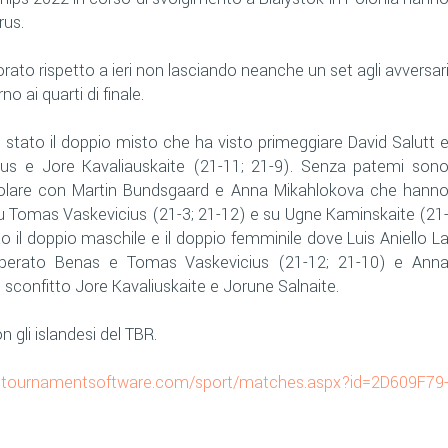
rus.
orato rispetto a ieri non lasciando neanche un set agli avversar
o ai quarti di finale.
 è stato il doppio misto che ha visto primeggiare David Salutt 
us e Jore Kavaliauskaite (21-11; 21-9). Senza patemi son
ingolare con Martin Bundsgaard e Anna Mikahlokova che hann
su Tomas Vaskevicius (21-3; 21-12) e su Ugne Kaminskaite (21
ato il doppio maschile e il doppio femminile dove Luis Aniello L
perato Benas e Tomas Vaskevicius (21-12; 21-10) e Ann
confitto Jore Kavaliuskaite e Jorune Salnaite.
n gli islandesi del TBR.
.tournamentsoftware.com/sport/matches.aspx?id=2D609F79