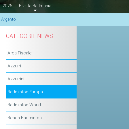
i 2026
Rivista Badmania
'Argento
CATEGORIE NEWS
Area Fiscale
Azzurri
Azzurrini
Badminton Europa
Badminton World
Beach Badminton