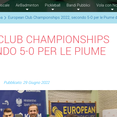
iscale
AirBadminton
Pickleball
Bandi Pubblici
Vola con No
pa
European Club Championships 2022, secondo 5-0 per le Piume d
CLUB CHAMPIONSHIPS
NDO 5-0 PER LE PIUME
Pubblicato: 29 Giugno 2022