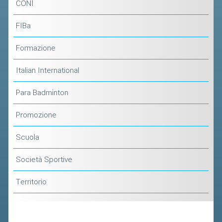
CLASSIFICHE 2013-2020
CONI
MODULI
FIBa
MANIFESTAZIONI SPORTIVE
Formazione
UFFICIALI DI GARA
RICHIESTA TORNEI
Italian International
EVENTI SOSTENIBILI
Para Badminton
PARA BADMINTON
Promozione
Scuola
L'ATTIVITÀ
TESSERAMENTO
Società Sportive
REGOLAMENTI
Territorio
GARE
STAFF TECNICO