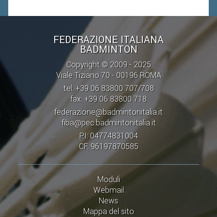
CLASSIFICHE 2016-2023
ATLETI D'INTERESSE NAZIONALE
SCHEDE ATLETI
FEDERAZIONE ITALIANA
BADMINTON
PROMOZIONE
Copyright © 2009 - 2025
Viale Tiziano 70 - 00196 ROMA
NUOVI GIOCHI DELLA GIOVENTÙ
tel: +39 06 83800 707/708
fax: +39 06 83800 718
PROGETTO SHUTTLE TIME
federazione@badmintonitalia.it
TROFEO CONI
fiba@pec.badmintonitalia.it
PI: 04774831004
ENTI DI PROMOZIONE SPORTIVA
CF: 96197870585
PROGETTI CONI
PROGETTI SPORT E SALUTE
Moduli
Webmail
FORMAZIONE
News
Mappa del sito