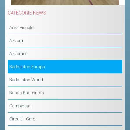
ACCEDI AL TESSERAMENTO ON
LINE
CATEGORIE NEWS
ASSICURAZIONE
Area Fiscale
MODULI
AFFILIARE UN ESD
Azzurri
Azzurrini
GARE ED EVENTI
Badminton Europa
CALENDARIO
Badminton World
COMUNICATI
ALBO D'ORO CAMPIONATI ITALIANI
Beach Badminton
CAMPIONATI A SQUADRE
Campionati
EVENTI INTERNAZIONALI
Circuiti - Gare
CLASSIFICHE NAZIONALI