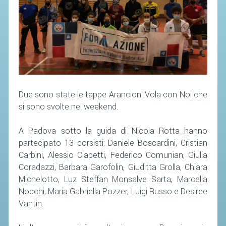
SEGRETERIA FEDERALE
CONTATTI
AVVISI E BANDI
CIRCOLARI
RESPONSABILITÀ SOCIALE
SAFEGUARDING
Due sono state le tappe Arancioni Vola con Noi che
RICHIESTA PATROCINIO
si sono svolte nel weekend.
A Padova sotto la guida di Nicola Rotta hanno
GIUSTIZIA FEDERALE
partecipato 13 corsisti: Daniele Boscardini, Cristian
Carbini, Alessio Ciapetti, Federico Comunian, Giulia
REGOLAMENTI
Coradazzi, Barbara Garofolin, Giuditta Grolla, Chiara
PROVVEDIMENTI
Michelotto, Luz Steffan Monsalve Sarta, Marcella
Nocchi, Maria Gabriella Pozzer, Luigi Russo e Desiree
ORGANI DI GIUSTIZIA FEDERALE
Vantin.
MAGLIA AZZURRA