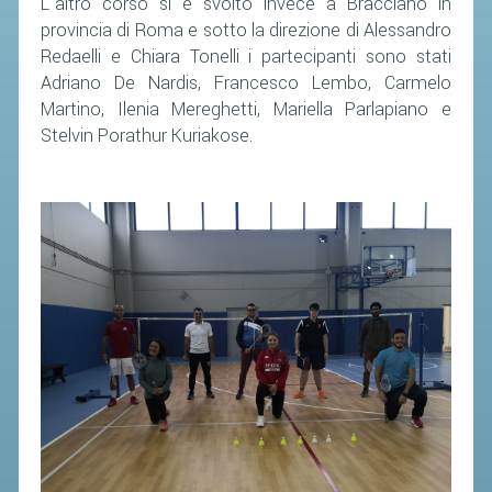
L'altro corso si è svolto invece a Bracciano in
provincia di Roma e sotto la direzione di Alessandro
STAFF TECNICO
Redaelli e Chiara Tonelli i partecipanti sono stati
Adriano De Nardis, Francesco Lembo, Carmelo
CTF – PALABADMINTON
Martino, Ilenia Mereghetti, Mariella Parlapiano e
ATLETI D'INTERESSE NAZIONALE
Stelvin Porathur Kuriakose.
SCHEDE ATLETI
VOLA CON NOI
CENTRI TECNICI TERRITORIALI
COMMISSIONE ATLETI
TESSERAMENTO
AFFILIAZIONE E TESSERAMENTO
QUOTE E TASSE
CONVENZIONI